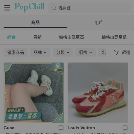
增高鞋
商品
用戶
綜合
最新
價格由低至高
價格由高至低
優惠商品
品牌
分類
價格
出貨地點
篩選
Gucci
Louis Vuitton