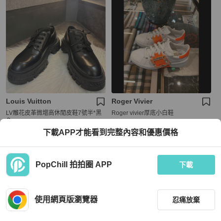
Louis Vuitton
Roger Vivier
LV雕花皮革微增高休閒皮鞋7號半*黑
Roger vivier厚底小白鞋
色
下載APP才能看到完整內容和優惠價格
HKD 8,135
HKD 6,800
現折 200
現折 200
全新品
台灣
免運
全新品
本地
免運
PopChill 拍拍圈 APP
下載
使用網頁版瀏覽器
忍痛放棄