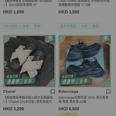
【顯高神器⏫️全網最低價✨狀況超好
Louis Vuitton 路易威登 拼色粉色內增
✨】Gucci彩虹老爹鞋 37
高運動鞋休閒鞋 37.5碼
HKD 1,699
HKD 3,500
狀況良好
本地
免運
近新閒置品
本地
免運
Chanel
Balenciaga
【超強增高神器🤣踩💩感💯全網最低
Balenciaga巴黎世家 16XL 厚底老爹
✨】Chanel 22s米白色+黑色厚底交叉
鞋 男款 黑灰色 40碼
拖鞋 37碼
HKD 3,299
HKD 8,500
現折 200