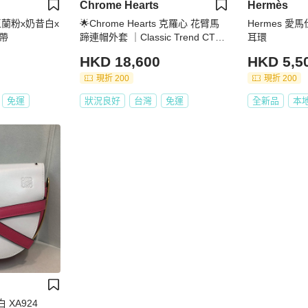
Chrome Hearts
Hermès
 玉蘭粉x奶昔白x
🌟Chrome Hearts 克羅心 花臂馬
Hermes 愛
帶
蹄連帽外套 ｜Classic Trend CT精
耳環
品｜台北東區實體
HKD 18,600
HKD 5,5
現折 200
現折 200
免運
狀況良好
台灣
免運
全新品
本
白 XA924