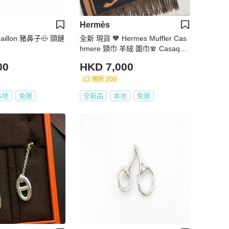
Hermès
aillon 豬鼻子🐽 頸鏈
全新 現貨 🧡 Hermes Muffler Cas
hmere 頸巾 羊絨 圍巾🧣 Casaque
Tete a Queue 馬頭
00
HKD 7,000
現折 200
本地
免運
全新品
本地
免運