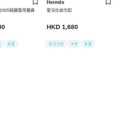
Hermès
馬仕925純銀垂吊豬鼻
爱马仕丝巾扣
00
HKD 1,680
地
免運
狀況良好
本地
免運