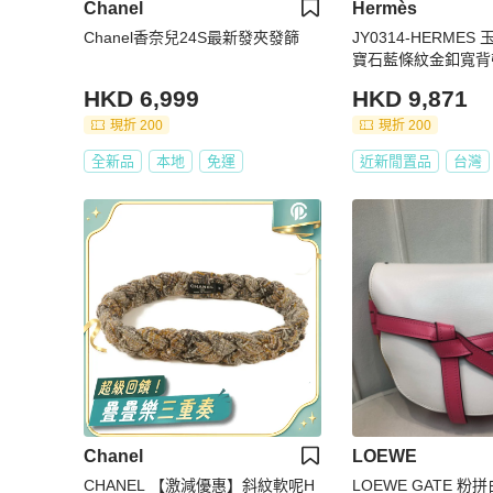
Chanel
Hermès
Chanel香奈兒24S最新發夾發篩
JY0314-HERMES
寶石藍條紋金釦寬背
HKD 6,999
HKD 9,871
現折 200
現折 200
全新品
本地
免運
近新閒置品
台灣
Chanel
LOEWE
CHANEL 【激減優惠】斜紋軟呢H
LOEWE GATE 粉拼