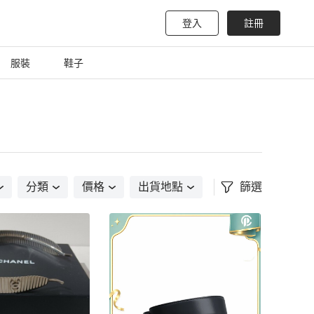
登入
註冊
服裝
鞋子
分類
價格
出貨地點
篩選