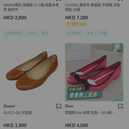
MARNI瑪尼 高跟鞋 37.5碼 閒置未使
CHANEL香奈兒 樂福鞋 平底鞋 女款
用 無附件
黑色 36碼
HKD 2,800
HKD 7,280
現折 200
近新閒置品
本地
免運
狀況良好
本地
免運
Gucci
Dior
GUCCI GG 平底鞋
閒置新Dior 迪奧 女鞋，38.5碼，
HKD 1,000
HKD 4,580