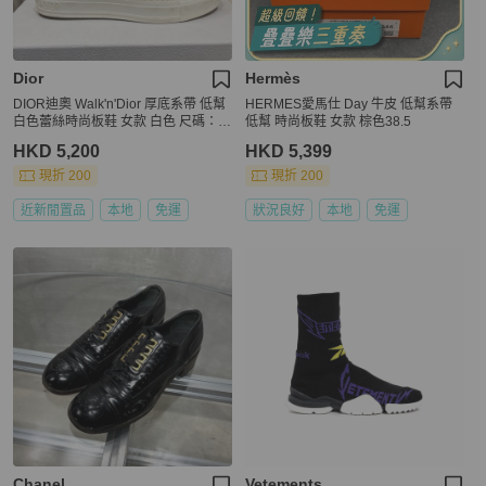
Dior
Hermès
DIOR迪奧 Walk'n'Dior 厚底系帶 低幫
HERMES愛馬仕 Day 牛皮 低幫系帶
白色蕾絲時尚板鞋 女款 白色 尺碼：3
低幫 時尚板鞋 女款 棕色38.5
9
HKD 5,200
HKD 5,399
現折 200
現折 200
近新閒置品
本地
免運
狀況良好
本地
免運
Chanel
Vetements