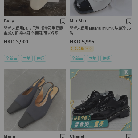
Bally
Miu Miu
閒置 未使用Bally 巴利 限量款手寫體
閒置未使用 MiuMiu miumiu瑪麗珍 36
金屬方扣 樂福鞋 休閒鞋 可以踩跟 氣
碼
質優雅 意大利產 女款 米白色 尺碼：3
HKD 3,900
HKD 5,995
7 碼 附件：盒子 塵袋。
現折 200
全新品
本地
免運
全新品
本地
免運
Marni
Chanel