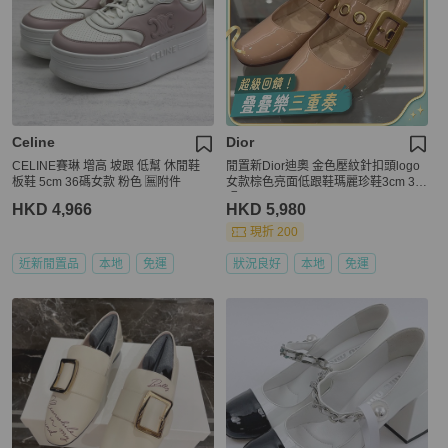
Celine
Dior
CELINE賽琳 增高 坡跟 低幫 休閒鞋
閒置新Dior迪奧 金色壓紋針扣頭logo
板鞋 5cm 36碼女款 粉色 🈚附件
女款棕色亮面低跟鞋瑪麗珍鞋3cm 36
碼
HKD 4,966
HKD 5,980
現折 200
近新閒置品
本地
免運
狀況良好
本地
免運