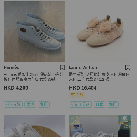
Hermès
Louis Vuitton
Hermes 愛馬仕 Climb 餅乾鞋 小白鞋
路易威登 LV 運動鞋 麂皮 米色 粉紅色
板鞋 內增高 高筒全皮 女款 39碼
米色 二手 女款 37 1/2 碼
HKD 4,200
HKD 16,404
9 折
狀況良好
本地
免運
近新閒置品
日本
免運