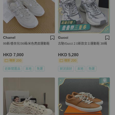
Chanel
Gucci
99新/香奈兒/36碼/米色麂皮運動鞋
古馳/Gucci 2.0新款女士運動鞋 38碼
HKD 7,000
HKD 5,280
現折 200
現折 200
近新閒置品
本地
免運
狀況良好
本地
免運