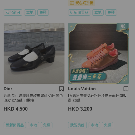
安心購折抵
狀況尚可
本地
免運
近新閒置品
本地
免運
Dior
Louis Vuitton
近新 Dior迪奧經典款瑪麗珍女鞋 黑色
LV路易威登女鞋粉色漆皮亮面休閒板
漆皮 37.5碼 已貼底
鞋 36碼
HKD 4,500
HKD 3,200
近新閒置品
本地
免運
狀況良好
本地
免運