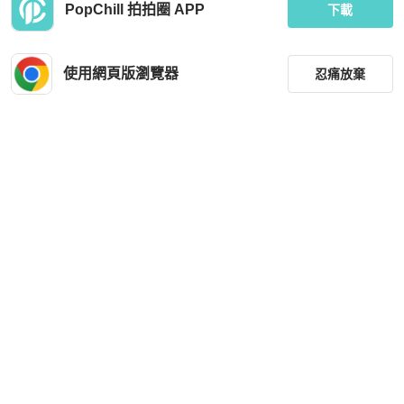
PopChill 拍拍圈 APP
下載
使用網頁版瀏覽器
忍痛放棄
篩選
重設
品牌
分類
尺寸
價格