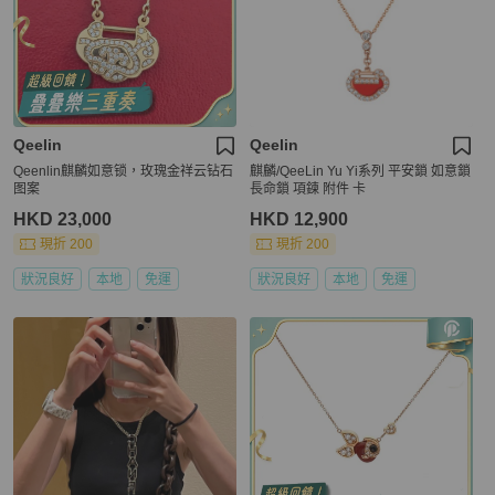
Qeelin
Qeelin
Qeenlin麒麟如意锁，玫瑰金祥云钻石
麒麟/QeeLin Yu Yi系列 平安鎖 如意鎖
图案
長命鎖 項鍊 附件 卡
HKD 23,000
HKD 12,900
現折 200
現折 200
狀況良好
本地
免運
狀況良好
本地
免運