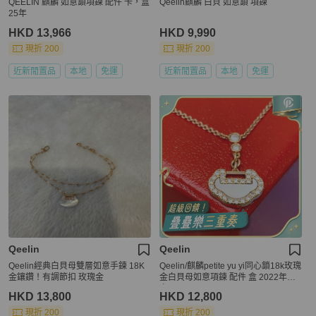
QEELIN 麒麟 如意鎖項鍊 配件 卡，盒
Qeelin麒麟 白貝 如意鎖 項鍊
25年
HKD 13,966
HKD 9,990
現折 200
現折 200
近新閒置品
本地
免運
近新閒置品
本地
免運
Qeelin
Qeelin
Qeelin經典白貝母雙層如意手鍊 18K
Qeelin/麒麟petite yu yi同心鎖18k玫瑰
金鑲鑽！有調節扣 玫瑰金
金白貝母如意項鍊 配件 盒 2022年保
卡
HKD 13,800
HKD 12,800
現折 200
現折 200