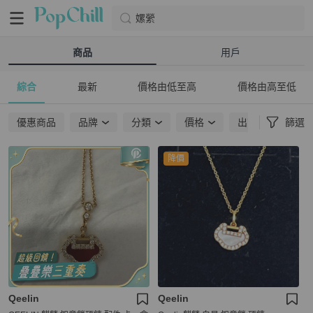
嫘縈
商品
用戶
綜合
最新
價格由低至高
價格由高至低
優惠商品
品牌
分類
價格
出貨地點
篩選
降價
Qeelin
Qeelin