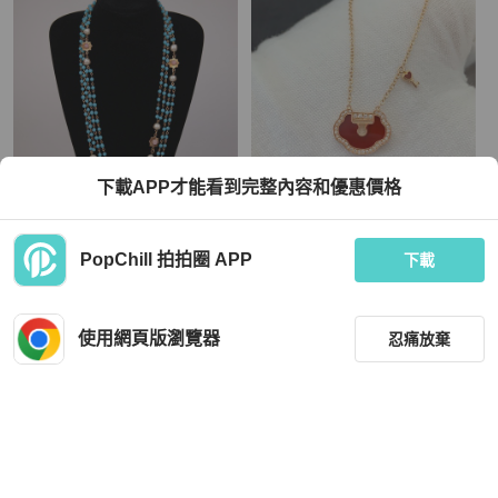
下載APP才能看到完整內容和優惠價格
Chanel
Qeelin
PopChill 拍拍圈 APP
Chanel 84年蓝色琉璃拼接素金珍珠双
Qeelin麒麟Yu yi系列红玛瑙钻石如意
下載
层长项链毛衣链
项链 附件：内外盒 保卡
HKD 34,300
HKD 16,900
現折 200
現折 200
使用網頁版瀏覽器
忍痛放棄
近新閒置品
本地
免運
近新閒置品
本地
免運
篩選
重設