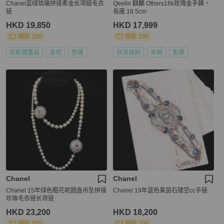
Chanel蓝绿琉璃拼接素金长项链毛衣
Qeelin 麒麟 Others18k玫瑰金手鍊，
链
長度 18.5cm
HKD 19,850
HKD 17,999
現折 200
現折 200
近新閒置品
本地
免運
狀況良好
本地
免運
Chanel
Chanel
Chanel 15年绿色粗花呢圆盘吊坠拼接
Chanel 19年蓝色莱茵石镂空cc手链
珍珠毛衣链长项链
HKD 23,200
HKD 18,200
現折 200
現折 200