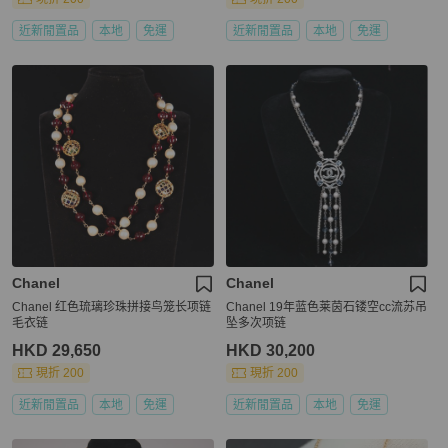
近新閒置品
本地
免運
近新閒置品
本地
免運
Chanel
Chanel
Chanel 红色琉璃珍珠拼接鸟笼长项链
Chanel 19年蓝色莱茵石镂空cc流苏吊
毛衣链
坠多次项链
HKD 29,650
HKD 30,200
現折 200
現折 200
近新閒置品
本地
免運
近新閒置品
本地
免運