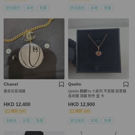
狀況良好
本地
免運
狀況良好
本地
免運
Chanel
Qeelin
香奈兒長項鏈
Qeelin 麒麟Yu Yi系列 平安鎖 如意鎖
長命鎖 項鍊 附件 盒 卡
HKD 12,400
HKD 12,900
現折 200
現折 200
全新品
台灣
免運
狀況良好
本地
免運