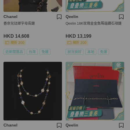
Chanel
Qeelin
香奈兒琺瑯字母長鏈
Qeelin 18K玫瑰金金魚瑪瑙鑽石項鏈
HKD 14,608
HKD 13,199
現折 200
現折 200
近新閒置品
台灣
免運
狀況良好
本地
免運
Chanel
Qeelin