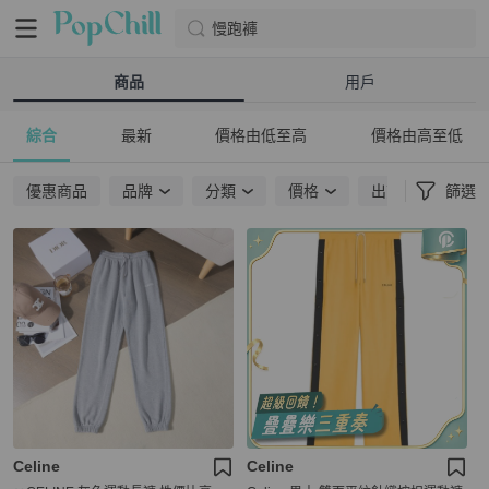
慢跑褲
商品
用戶
綜合
最新
價格由低至高
價格由高至低
優惠商品
品牌
分類
價格
出貨地點
篩選
Celine
Celine