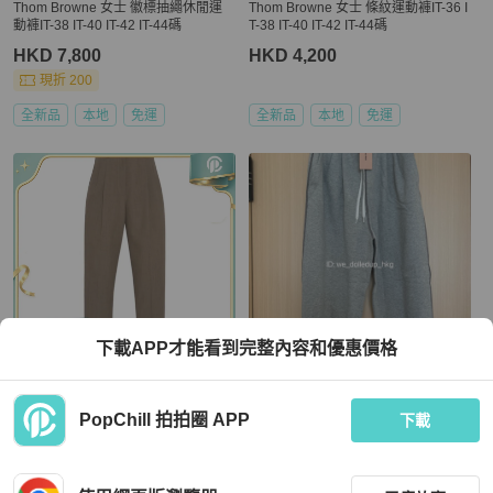
Thom Browne 女士 徽標抽繩休閒運
Thom Browne 女士 條紋運動褲IT-36 I
動褲IT-38 IT-40 IT-42 IT-44碼
T-38 IT-40 IT-42 IT-44碼
HKD 7,800
HKD 4,200
現折 200
全新品
本地
免運
全新品
本地
免運
下載APP才能看到完整內容和優惠價格
The Row
Miu Miu
PopChill 拍拍圈 APP
The Row 女士 腰帶袢羊毛休閒褲US-
MIU MIU 褲子 joggers
下載
0 US-6碼
HKD 9,900
HKD 2,180
現折 200