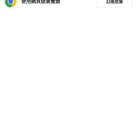
使用網頁版瀏覽器
忍痛放棄
全新品
本地
免運
全新品
本地
免運
篩選
重設
品牌
分類
尺寸
Acne Studios
Acne Studios 男士 抓絨運動褲S M L
XL碼
價格
HKD 3,600
商品狀況
全新品
本地
免運
出貨地點