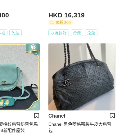
000
HKD 16,319
現折 200
本地
免運
狀況良好
台灣
免運
Chanel
扣菱格紋肩背斜背包馬
Chanel 黑色菱格鞣製牛皮大肩背
5 98新配件塵袋
包