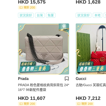
HKD 15,575
HKD 1,628
現折 200
狀況良好
台灣
免運
狀況良好
本地
Prada
Gucci
PRADA 粉色菱格紋肩背斜背包 24*
16*7 98新配件塵袋
HKD 11,607
HKD 7,212
現折 200
現折 200