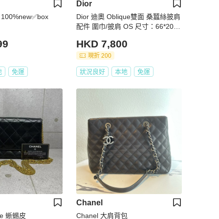
Dior
p 100%new✅box
Dior 迪奧 Oblique雙面 桑蠶絲披肩
配件 圍巾/披肩 OS 尺寸：66*200c
m
99
HKD 7,800
現折 200
地
免運
狀況良好
本地
免運
Chanel
age 蜥蜴皮
Chanel 大肩背包