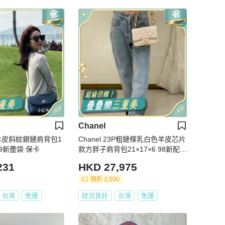
Chanel
Chanel 23P粗鏈條乳白色羊皮芯片
 99新塵袋 保卡
款方胖子肩背包21×17×6 98新配件
塵袋盒子購證
231
HKD 27,975
現折 2,000
台灣
免運
狀況良好
台灣
免運