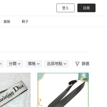
登入
註冊
服裝
鞋子
分類
價格
出貨地點
篩選