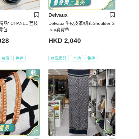
Delvaux
精品* CHANEL 荔枝
Delvaux 牛皮皮革/帆布Shoulder S
背包
trap肩背帶
028
HKD 2,040
台灣
免運
狀況良好
本地
免運