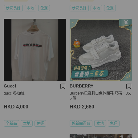
狀況良好
本地
免運
狀況良好
本地
免運
Gucci
BURBERRY
gucci短袖t恤
Burberry巴寶莉白色休閒鞋 尺碼：35.
5 碼
HKD 4,000
HKD 2,680
全新品
本地
免運
近新閒置品
本地
免運