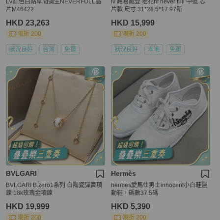
LV紅色白點草間彌生NEVERFULL晶
lv 路易威登 老花nf never full 中號 芯
片M46422
片款 尺寸:31*28.5*17 97新
HKD 23,263
HKD 15,999
現折 200
現折 200
狀況良好
台灣
免運
狀況良好
本地
免運
BVLGARI
Hermès
BVLGARI B.zero1系列 白陶瓷彈簧項
hermes愛馬仕男士innocent小白鞋運
鍊 18k玫瑰金項鍊
動鞋，碼數37.5碼
HKD 19,999
HKD 5,390
現折 200
現折 200