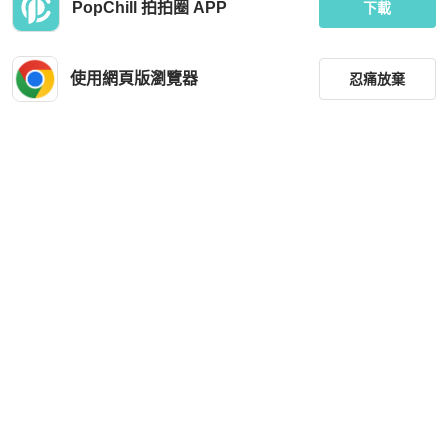
PopChill 拍拍圈 APP
BURBERRY經典款連衣裙碼數M
99新/香奈兒/35.5碼/24C新款早春小
下載
白鞋
HKD 8,600
HKD 8,300
現折 200
現折 200
使用網頁版瀏覽器
忍痛放棄
全新品
本地
免運
近新閒置品
本地
免運
篩選
重設
品牌
分類
尺寸
Gucci
Miu Miu
With Web 運動鞋
未使用miumiu繆繆 小白鞋35碼
價格
HKD 5,600
HKD 5,800
商品狀況
現折 200
現折 200