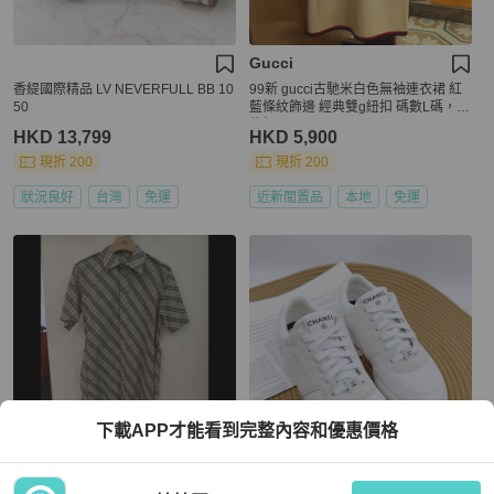
Gucci
香緹國際精品 LV NEVERFULL BB 10
99新 gucci古馳米白色無袖連衣裙 紅
50
藍條紋飾邊 經典雙g紐扣 碼數L碼，配
件無
HKD 13,799
HKD 5,900
現折 200
現折 200
狀況良好
台灣
免運
近新閒置品
本地
免運
下載APP才能看到完整內容和優惠價格
BURBERRY
Chanel