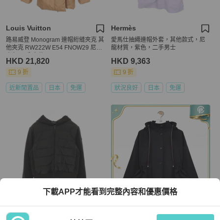
Louis Vuitton
Hermès
路易威登 Monogram 連帽絎縫夾克 其
愛馬仕抽繩連帽外套，其他款式，尼
他夾克 RW222W E54 FNOW29 尼龍
龍材質，紫色，二手男士
米色 二手 女款
HKD 21,820
HKD 9,363
9 折
9 折
近新閒置品
日本
免運
狀況良好
日本
免運
下載APP才能看到完整內容和優惠價格
Moncler
LOEWE