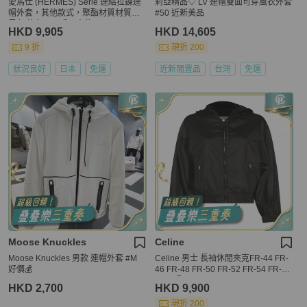
愛馬仕 (HERMES) Serie 連結拉鍊連
莉亞精品♡ LV 連帽雙面可穿風衣外套
帽外套，其他款式，聚酯材質材質，
#50 近新美品
黑色/綠色，二手男士款
HKD 9,905
HKD 14,605
9 折
現折 200
狀況良好
日本
免運
近新閒置品
台灣
免運
Moose Knuckles
Celine
Moose Knuckles 男款 連帽外套 #M
Celine 男士 長袖休閒夾克FR-44 FR-
好價💰
46 FR-48 FR-50 FR-52 FR-54 FR-56
IT-52碼
HKD 2,700
HKD 9,900
現折 200