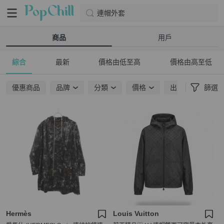
連帽外套
商品
用戶
綜合
最新
價格由低至高
價格由高至低
優惠商品
品牌
分類
價格
出貨地點
篩選
Hermès
Louis Vuitton