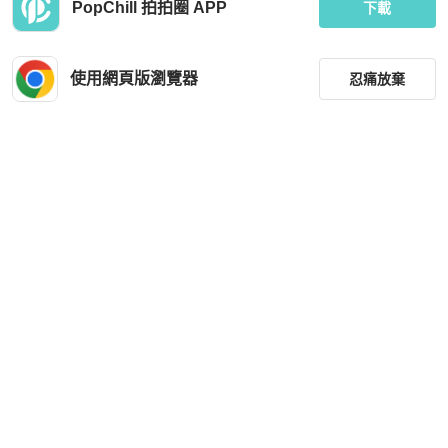
PopChill 拍拍圈 APP
MONCLER 連帽羽絨衣外套，棉滌混
Loewe 女士 連帽休閒夾克FR-32 FR-
下載
紡，黑色，女款 S 碼
34 FR-36 FR-38 FR-40 FR-42 FR-44
碼
HKD 8,280
HKD 16,400
9 折
現折 200
使用網頁版瀏覽器
忍痛放棄
近新閒置品
日本
免運
全新品
本地
免運
篩選
重設
品牌
分類
尺寸
Y-3
LOEWE
Y-3 長袖連帽外套
Loewe 男士 棉質連帽夾克IT-48 IT-50
IT-52碼
價格
HKD 1,450
HKD 11,500
商品狀況
現折 200