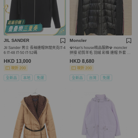
JIL SANDER
Moncler
Jil Sander 男士 長袖連帽休閒夾克IT-4
💎Han's house精品服飾💎 moncler
6 IT-48 IT-50 IT-52碼
拼接 初剪羊毛 羽絨 彩條 連帽 外套 黑
現貨XL 原價45000
HKD 13,000
HKD 8,680
現折 200
現折 200
全新品
本地
免運
全新品
台灣
免運