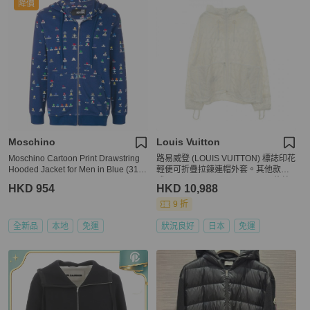
降價
Moschino
Louis Vuitton
Moschino Cartoon Print Drawstring
路易威登 (LOUIS VUITTON) 標誌印花
Hooded Jacket for Men in Blue (312
輕便可折疊拉鍊連帽外套。其他款
400-M3834-0006-M)
式：RM231M TC1 HOB01W 尼龍棉
HKD 954
HKD 10,988
混紡
9 折
全新品
本地
免運
狀況良好
日本
免運