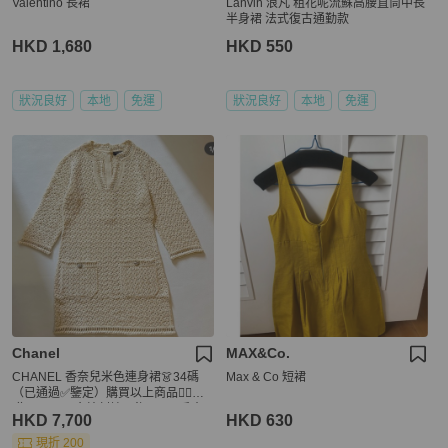
Valentino 長裙
Lanvin 浪凡 粗花呢流蘇高腰直筒中長
半身裙 法式復古通勤款
HKD 1,680
HKD 550
狀況良好
本地
免運
狀況良好
本地
免運
Chanel
MAX&Co.
CHANEL 香奈兒米色連身裙👗34碼
Max & Co 短裙
（已通過✅鑒定）購買以上商品👆🏻送
贈CHANEL金線刺繡吊飾及N*5香水
HKD 7,700
HKD 630
型襟章🎁
現折 200