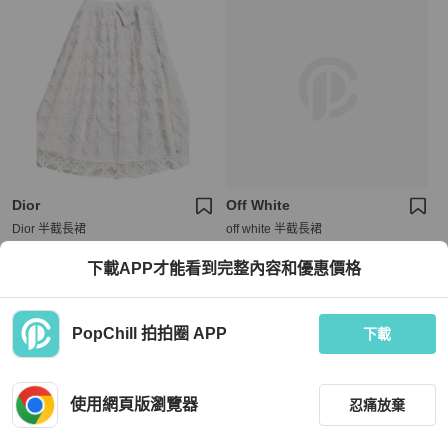
Dior
Off White
Dior 半截長裙
off white 半截長裙
下載APP才能看到完整內容和優惠價格
HKD 14,580
HKD 1,100
現折 200
狀況良好
本地
免運
近新閒置品
本地
免運
PopChill 拍拍圈 APP
下載
使用網頁版瀏覽器
忍痛放棄