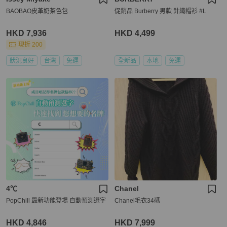
BAOBAO皮革奶茶色包
促銷品 Burberry 男款 針織帽衫 #L
HKD 7,936
HKD 4,499
現折 200
狀況良好
台灣
免運
全新品
本地
免運
4℃
Chanel
PopChill 最新功能登場 自動預測選字
Chanel毛衣34碼
HKD 4,846
HKD 7,999