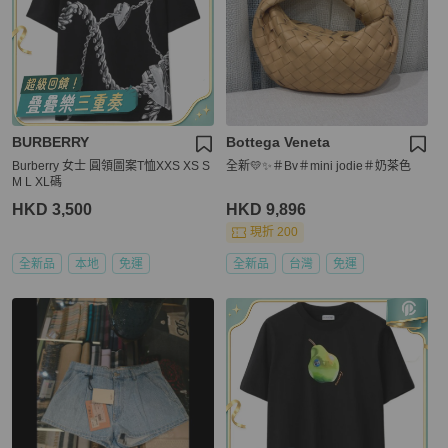
BURBERRY
Bottega Veneta
Burberry 女士 圓領圖案T恤XXS XS S
全新💛✨＃Bv＃mini jodie＃奶茶色
M L XL碼
HKD 3,500
HKD 9,896
現折 200
全新品
本地
免運
全新品
台灣
免運