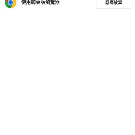
使用網頁版瀏覽器
忍痛放棄
篩選
重設
品牌
分類
尺寸
價格
商品狀況
下載 PopChill APP
出貨地點