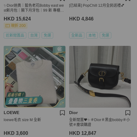
✨Dior迪奧｜藍色老花Bobby east we
[已結束] PopChill 12月全民送禮💕
st新月包｜腋下月牙包｜99 新 專櫃11
萬🔥
HKD 15,624
HKD 4,846
現折 200
近新閒置品
台灣
免運
全新品
本地
免運
LOEWE
Dior
loewe毛衣 size M 全新
全新閒置🖤✨＃Dior＃黑金bobby＃小
號＃塵袋購證
HKD 3,600
HKD 12,847