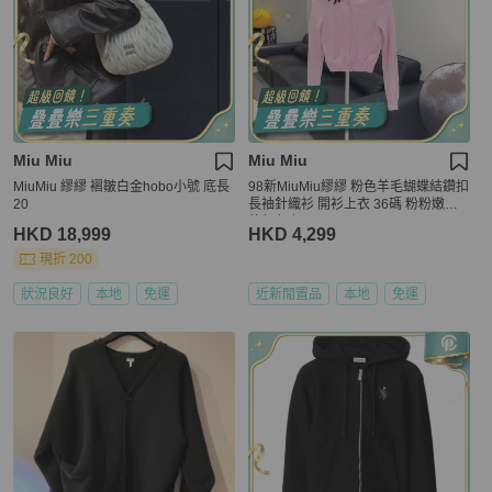
Miu Miu
Miu Miu
MiuMiu 繆繆 褶皺白金hobo小號 底長
98新MiuMiu繆繆 粉色羊毛蝴蝶結鑽扣
20
長袖針織衫 開衫上衣 36碼 粉粉嫩嫩
的顏色 初
HKD 18,999
HKD 4,299
現折 200
狀況良好
本地
免運
近新閒置品
本地
免運