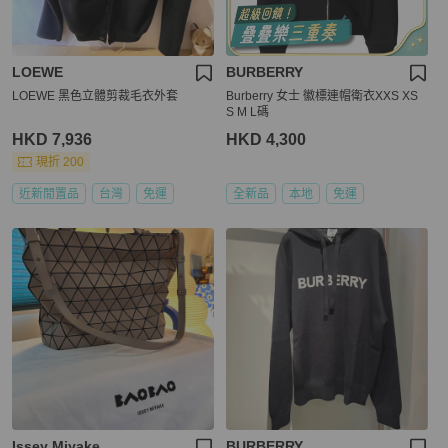
LOEWE
BURBERRY
LOEWE 黑色立體剪裁毛衣外套
Burberry 女士 徽標連帽衛衣XXS XS
S M L碼
HKD 7,936
HKD 4,300
現折 200
近新閒置品
台灣
免運
全新品
本地
免運
Issey Miyake
BURBERRY