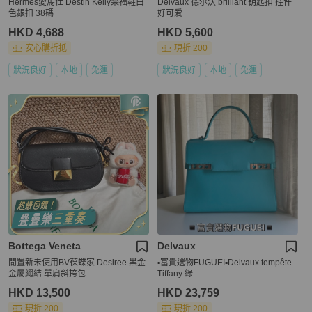
Hermes愛馬仕 Destin Kelly樂福鞋白
Delvaux 德尔沃 brilliant 钥匙扣 挂件
色銀扣 38碼
好可爱
HKD 4,688
HKD 5,600
安心購折抵
現折 200
狀況良好
本地
免運
狀況良好
本地
免運
Bottega Veneta
Delvaux
閒置新未使用BV葆蝶家 Desiree 黑金
▪️富貴選物FUGUEI▪️Delvaux tempête
金屬繩結 單肩斜挎包
Tiffany 綠
HKD 13,500
HKD 23,759
現折 200
現折 200