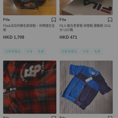
Fila
Fila
Fila&法拉利聯名款球鞋，吊牌還在全
FILA 復古老爹鞋 休閒鞋 運動鞋 25公
新
分 US7碼
HKD 1,709
HKD 471
近新閒置品
台灣
免運
近新閒置品
台灣
免運
Fila
Fila