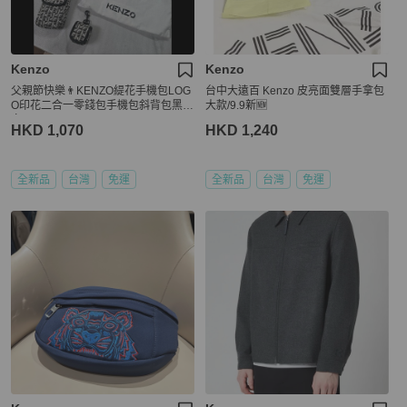
Kenzo
Kenzo
父親節快樂👨KENZO緹花手機包LOG
台中大遠百 Kenzo 皮亮面雙層手拿包
O印花二合一零錢包手機包斜背包黑/
大款/9.9新🆕
白
HKD 1,070
HKD 1,240
全新品
台灣
免運
全新品
台灣
免運