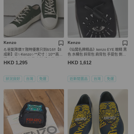
Kenzo
Kenzo
💪爸氣降價👔限時優惠只到8/16‼️【8
《仙闆名牌精品》kenzo EYE 眼精 黑
成新】㊣✨Kenzo✨**尺寸：10**高田
色 水桶包 斜背包 肩背包 手提包 側背
賢三 綠色 印字 綁帶 布鞋 帆布鞋 休閒
包
HKD 1,295
HKD 1,612
鞋/二手精品/二手鞋/保證正品🌳二手樹
屋🌳
狀況良好
台灣
免運
近新閒置品
台灣
免運