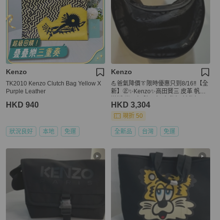
Kenzo
Kenzo
TK2010 Kenzo Clutch Bag Yellow X
💪爸氣降價👔限時優惠只到8/16‼️【全
Purple Leather
新】㊣✨Kenzo✨高田賢三 皮革 帆布
滿版 半月包 腋下包 肩背包 斜背包/二
HKD 940
HKD 3,304
手精品/二手包/保證正品
現折 50
狀況良好
本地
免運
全新品
台灣
免運