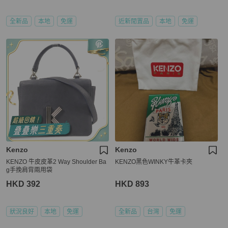
全新品
本地
免運
近新閒置品
本地
免運
Kenzo
Kenzo
KENZO 牛皮皮革2 Way Shoulder Ba
KENZO黑色WINKY牛革卡夾
g手挽肩背兩用袋
HKD 392
HKD 893
狀況良好
本地
免運
全新品
台灣
免運