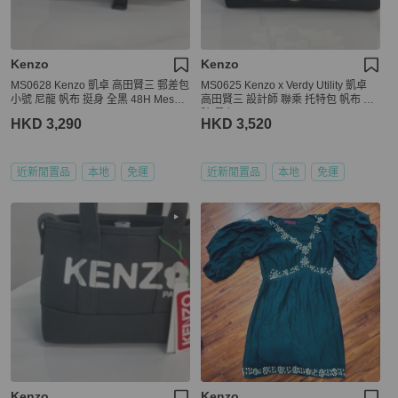
Kenzo
Kenzo
MS0628 Kenzo 凱卓 高田賢三 郵差包
MS0625 Kenzo x Verdy Utility 凱卓
小號 尼龍 帆布 挺身 全黑 48H Messe
高田賢三 設計師 聯乘 托特包 帆布 大
nger Bag Small Nylon So Black x PH
號 黑色 Tote Bag Large Canvas Blac
HKD 3,290
HKD 3,520
W
k
近新閒置品
本地
免運
近新閒置品
本地
免運
Kenzo
Kenzo