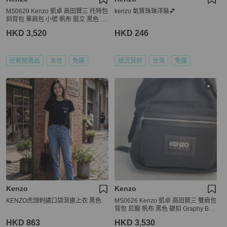
MS0629 Kenzo 凱卓 高田賢三 托特包
kenzo 氣質珠珠洋裝💕
斜背包 單肩包 小號 帆布 挺立 黑色 銀
扣 Utility Tote Bag Small Canvas Bla
HKD 3,520
HKD 246
ck x PHW
近新閒置品
本地
免運
狀況良好
台灣
免運
Kenzo
Kenzo
KENZO虎頭刺繡口袋滾邊上衣 黑色
MS0626 Kenzo 凱卓 高田賢三 雙肩包
背包 尼龍 帆布 黑色 銀扣 Graphy Bac
kpack Leather and Nylon Black x PH
HKD 863
HKD 3,530
W