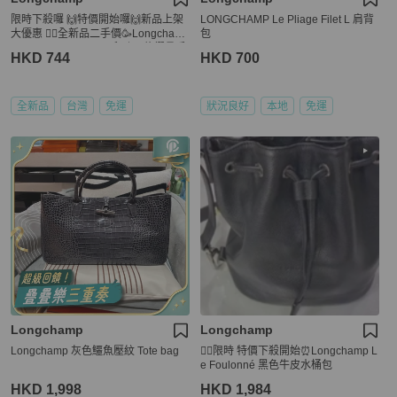
限時下殺囉 🙌特價開始囉🙌新品上架
LONGCHAMP Le Pliage Filet L 肩背
大優惠 💁‍♂️全新品二手價🥳Longcham
包
p Le Pliage Original 系列 尼龍摺疊手
HKD 744
HKD 700
提包 S號
全新品
台灣
免運
狀況良好
本地
免運
Longchamp
Longchamp
Longchamp 灰色鱷魚壓紋 Tote bag
💁‍♂️限時 特價下殺開始⏰Longchamp L
e Foulonné 黑色牛皮水桶包
HKD 1,998
HKD 1,984