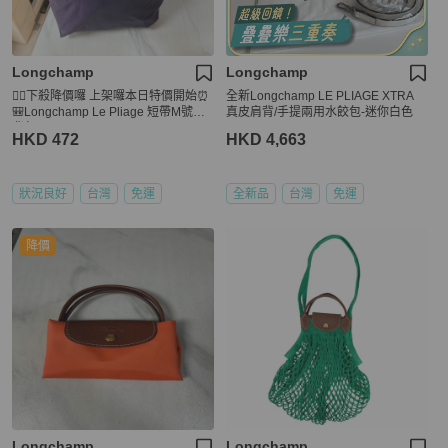
Longchamp
Longchamp
💁‍♂️下殺降價囉 上架囉本日特價開始⏰
全新Longchamp LE PLIAGE XTRA
🎒Longchamp Le Pliage 短帶M號肩
真皮肩背/手提兩用水餃包-迷你白色
背包
HKD 472
HKD 4,663
狀況良好
台灣
免運
全新品
台灣
免運
降價
Longchamp
Longchamp