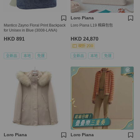
Loro Piana
Mantico Zayno Floral Print Backpack
Loro Piana L19 棉麻包包
for Unisex in Blue (3008-LANA)
HKD 891
HKD 24,870
現折 200
全新品
本地
免運
全新品
本地
免運
Loro Piana
Loro Piana