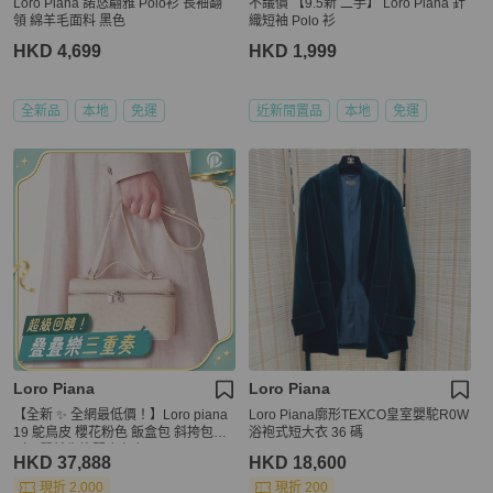
Loro Piana 諾悠翩雅 Polo衫 長袖翻
不議價 【9.5新 二手】 Loro Piana 針
領 綿羊毛面料 黑色
織短袖 Polo 衫
HKD 4,699
HKD 1,999
全新品
本地
免運
近新閒置品
本地
免運
Loro Piana
Loro Piana
【全新 ✨ 全網最低價！】Loro piana
Loro Piana廓形TEXCO皇室嬰駝R0W
19 鴕鳥皮 櫻花粉色 飯盒包 斜挎包
浴袍式短大衣 36 碼
（下單前先詢問庫存❗️）
HKD 37,888
HKD 18,600
現折 2,000
現折 200