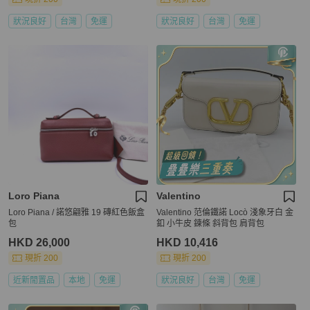
狀況良好
台灣
免運
狀況良好
台灣
免運
Loro Piana
Valentino
Loro Piana / 諾悠翩雅 19 磚紅色飯盒
Valentino 范倫鐵諾 Locò 淺象牙白 金
包
釦 小牛皮 鍊條 斜背包 肩背包
HKD 26,000
HKD 10,416
現折 200
現折 200
近新閒置品
本地
免運
狀況良好
台灣
免運