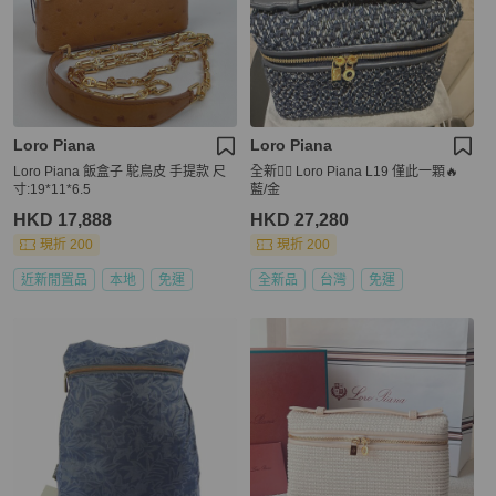
Loro Piana
Loro Piana
Loro Piana 飯盒子 駝鳥皮 手提款 尺
全新👍🏻 Loro Piana L19 僅此一顆🔥
寸:19*11*6.5
藍/金
HKD 17,888
HKD 27,280
現折 200
現折 200
近新閒置品
本地
免運
全新品
台灣
免運