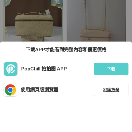
下載APP才能看到完整內容和優惠價格
Loro Piana
Loro Piana
PopChill 拍拍圈 APP
【97新✨ 全網最低價！】Loro piana
Lorro piana L27養樂多色
下載
19 鴕鳥皮 米黃色 飯盒包 斜挎包（下
單前先詢問庫存❗️）
HKD 25,488
HKD 18,600
現折 2,000
現折 200
使用網頁版瀏覽器
忍痛放棄
狀況良好
本地
免運
狀況良好
台灣
免運
篩選
重設