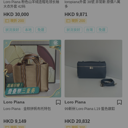
Loro Piana 粉色山羊绒连帽毛领长袖
loropiana外套 38號 非常新 原價八萬
大衣外套 42码
多
HKD 30,000
HKD 9,871
現折 200
現折 200
狀況良好
本地
免運
狀況良好
台灣
免運
Loro Piana
Loro Piana
Loro Piana · 金棕拼帆布托特包
99新🆕 Loro Piana L19 藍色銀釦
HKD 9,149
HKD 20,832
現折 200
現折 200