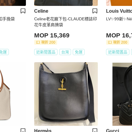
Celine
Louis Vuitt
N金釦手挽袋
Celine老花腋下包-CLAUDE標誌印
LV✨99新✨Né
花牛皮革肩揹袋
MOP 15,369
MOP 16,
現折 200
現折 200
免運
近新閒置品
台灣
免運
近新閒置品
Hermès
Gucci