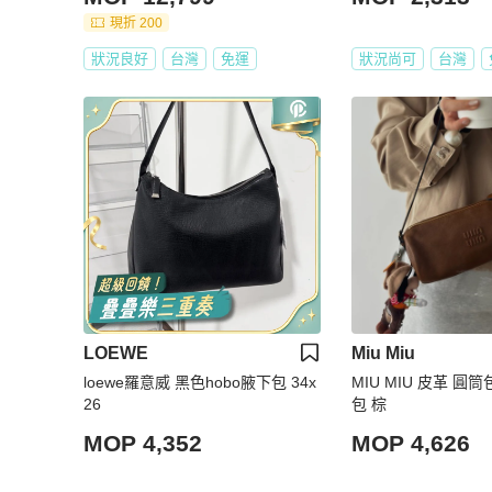
現折 200
狀況良好
台灣
免運
狀況尚可
台灣
LOEWE
Miu Miu
loewe羅意威 黑色hobo腋下包 34x
MIU MIU 皮革 圓
26
包 棕
MOP 4,352
MOP 4,626