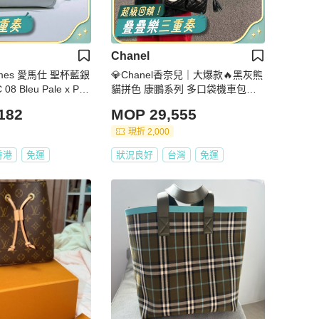
Chanel
💎Chanel香奈兒｜大爆款🔥黑灰熊
 08 Bleu Pale x PH
貓拼色 康鵬系列 多口袋機車包｜9
8新9開
182
MOP 29,555
現折 2,000
香港
免運
狀況良好
台灣
免運