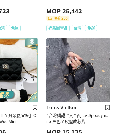
733
MOP 25,443
現折 200
台灣
免運
近新閒置品
台灣
免運
Louis Vuitton
🏻全網最便宜💫】C
#台灣購證 #大全配 LV Speedy na
oc Mini
no 黑色全皮壓紋芯片
06
MOP 15,135