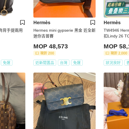
Hermès
Hermès
lga 肩背手提兩用
Hermes mini gypserie 黑金 近全新
TW4946 Hermes 愛馬仕 聖杯藍銀
迷你吉普賽
扣Lindy 26 TC
W #Z
MOP 48,573
MOP 58,
現折 200
現折 2,000
免運
近新閒置品
台灣
免運
狀況良好