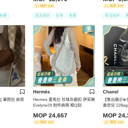
現折 200
現折 200
免運
狀況良好
台灣
免運
狀況良好
Hermès
Chanel
筒包 筆筒包 肩背
Hermes 愛馬仕 珍珠灰銀扣 伊芙琳
【售出展示💫拍
Evelyne29 附件肩帶 框Q刻
香奈兒 22Ba
Set全齊
MOP 24,657
MOP 24,
現折 200
現折 200