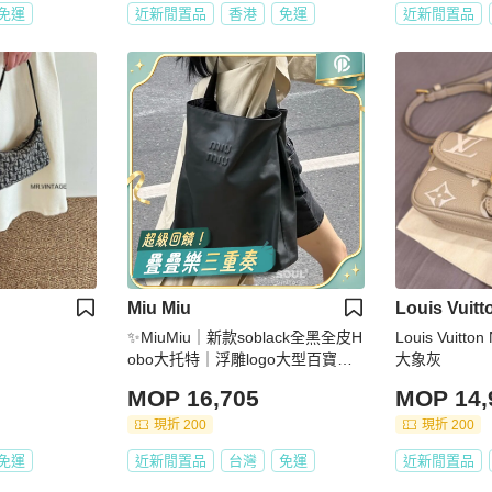
免運
近新閒置品
香港
免運
近新閒置品
Miu Miu
Louis Vuitt
✨MiuMiu｜新款soblack全黑全皮H
Louis Vuitto
obo大托特｜浮雕logo大型百寶袋
大象灰
｜99新芯片款
MOP 16,705
MOP 14,
現折 200
現折 200
免運
近新閒置品
台灣
免運
近新閒置品