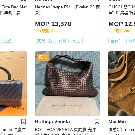
 Tote Bag Nat
Hermes Vespa PM （Evelyn 29 前
GUCCI 雙G 
牛皮托特包｜肩背
身）
AG 單肩袋/
仕精品
MOP 13,878
MOP 12,
現折 200
現折 200
免運
狀況良好
台灣
免運
全新品
台
降價
Bottega Veneta
Miu Miu
 handle 油臘牛
BOTTEGA VENETA 寶緹嘉 光澤
(9成新）miu 