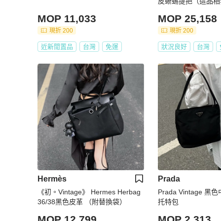
皮蜥蜴提把（這品相
MOP 11,033
MOP 25,158
現折 200
現折 200
近新閒置品
台灣
免運
狀況良好
台灣
Hermès
Prada
《初。Vintage》 Hermes Herbag
Prada Vintage 
36/38黑色皮革 （附替換袋）
托特包
MOP 12,799
MOP 2,313