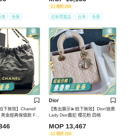
現折 200
香港
免運
近新閒置品
台灣
免運
Dior
下無效】Chanel/
【售出展示💫拍下無效】Dior/迪奧
g 黑金經典保值款 Full
Lady Dior戴妃 櫻花粉 四格
346
MOP 13,467
現折 200