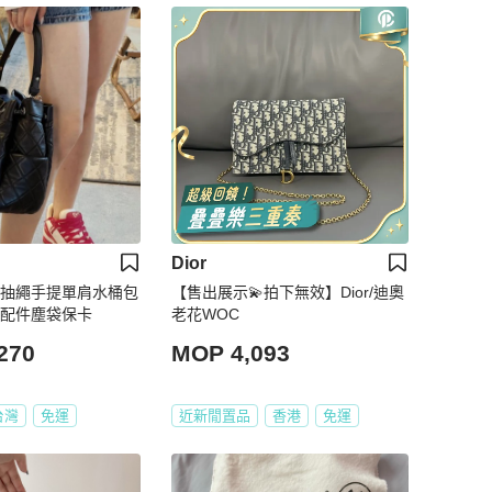
Dior
黑銀抽繩手提單肩水桶包
【售出展示💫拍下無效】Dior/迪奧
9新 配件塵袋保卡
老花WOC
270
MOP 4,093
台灣
免運
近新閒置品
香港
免運