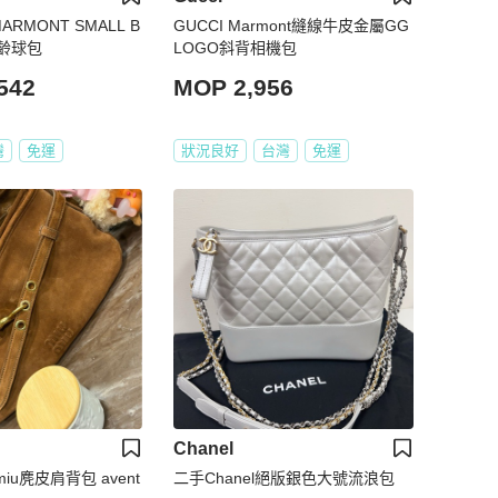
MARMONT SMALL B
GUCCI Marmont縫線牛皮金屬GG
保齡球包
LOGO斜背相機包
542
MOP 2,956
灣
免運
狀況良好
台灣
免運
Chanel
miu麂皮肩背包 avent
二手Chanel絕版銀色大號流浪包