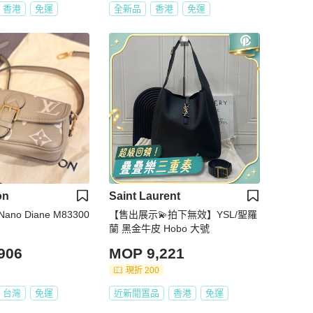
香港
免運
全新品
香港
免運
on
Saint Laurent
n Nano Diane M83300
【售出展示💫拍下無效】YSL/聖羅
蘭 黑金牛皮 Hobo 大號
906
MOP 9,221
現折 200
台灣
免運
近新閒置品
香港
免運