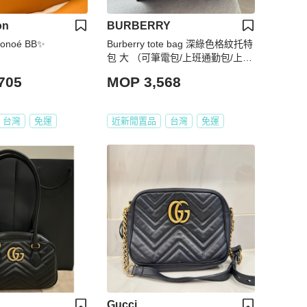
on
BURBERRY
onoé BB✨
Burberry tote bag 深綠色格紋托特
包 大 （可筆電包/上班通勤包/上學
包/媽媽包）
705
MOP 3,568
台灣
免運
近新閒置品
台灣
免運
Gucci