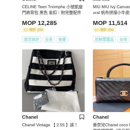
CELINE Teen Triomphe 小號凱旋
MIU MIU Ivy Canvas
門肩背包 黑色 金扣｜附完整配件
ural 帆布拼接小
托特包｜KÉSH 凱
MOP 12,285
MOP 11,514
現折 200
現折 200
狀況良好
台灣
免運
近新閒置品
台灣
Chanel
Chanel
Chanel Vintage 【 2.55 】誒！
香奈兒Chanel coco