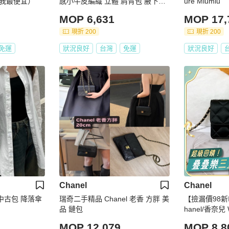
我最便宜）
感小牛皮編織 立體 肩背包 腋下包
ure Miumiu
金屬色
MOP 6,631
MOP 17,
現折 200
現折 200
免運
狀況良好
台灣
免運
狀況良好
Chanel
Chanel
黑色中古包 降落傘
瑞奇二手精品 Chanel 老香 方胖 美
【撿漏價98新
品 鏈包
hanel/香奈兒 W
MOP 12,079
MOP 8,8