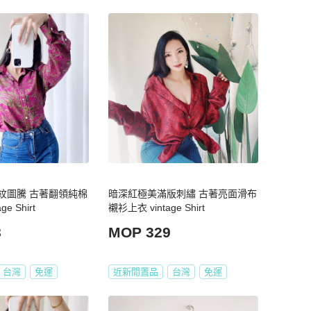
紋圖騰 古著翻領純棉
暗深紅極美滿版刺繡 古著亮面滑布
e Shirt
襯衫上衣 vintage Shirt
8
MOP 329
台灣
免運
近新閒置品
台灣
免運