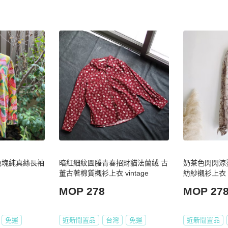
_多色塊純真絲長袖
暗紅細紋圖螣青春招財貓法蘭絨 古
奶茶色閃閃涼
董古著棉質襯衫上衣 vintage
紡紗襯衫上衣 vin
MOP 278
MOP 27
免運
近新閒置品
台灣
免運
近新閒置品