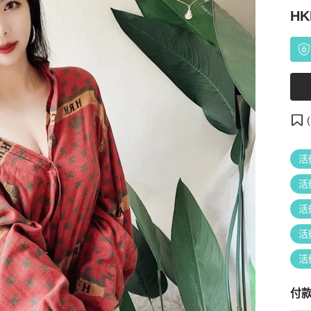
HK
(
活
活
活
活
活
付