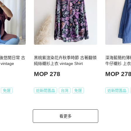
後悠閒日常 古
黑桃紫渲染花卉秋季時節 古著翻領
深海藍簡約薄
ntage
純絲襯衫上衣 vintage Shirt
牛仔襯衫 上衣 vi
MOP 278
MOP 27
免運
近新閒置品
台灣
免運
近新閒置品
看更多