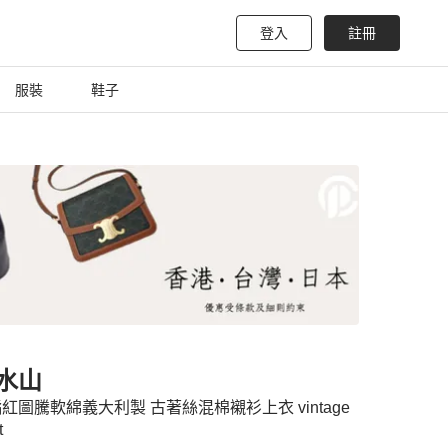
登入
註冊
服裝
鞋子
水山
紅圖騰軟綿義大利製 古著絲混棉襯衫上衣 vintage
t