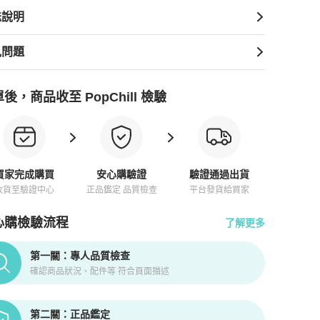
送說明
見問題
後，商品收至 PopChill 檢驗
買家完成購買
安心購驗證
驗證通過出貨
收貨至驗證中心
正品鑑定 品質檢查
平台發貨給買家
心購檢驗流程
了解更多
pChill拍拍圈正品驗證、安心購檢驗流程介紹
第一關：專人品質檢查
確認商品狀況、配件等 符合頁面描述
第二關：正品鑑定