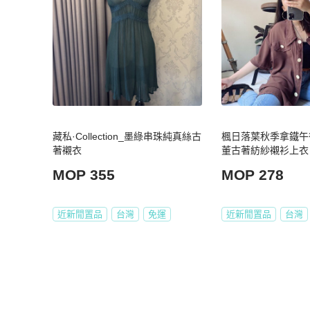
藏私·Collection_墨綠串珠純真絲古
楓日落葉秋季拿鐵午
著襯衣
董古著紡紗襯衫上衣 vi
MOP 355
MOP 278
近新閒置品
台灣
免運
近新閒置品
台灣