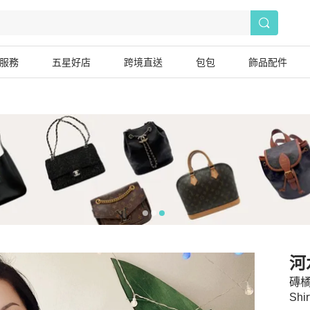
服務
五星好店
跨境直送
包包
飾品配件
河
磚橘
Shir