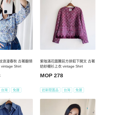
紋浪漫春秋 古著翻領
紫咖滿花圖騰前方排釦下開叉 古著
ntage Shirt
紡紗襯衫上衣 vintage Shirt
8
MOP 278
台灣
免運
近新閒置品
台灣
免運