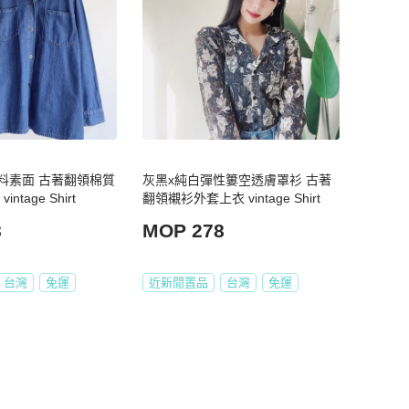
料素面 古著翻領棉質
灰黑x純白彈性簍空透膚罩衫 古著
ntage Shirt
翻領襯衫外套上衣 vintage Shirt
8
MOP 278
台灣
免運
近新閒置品
台灣
免運