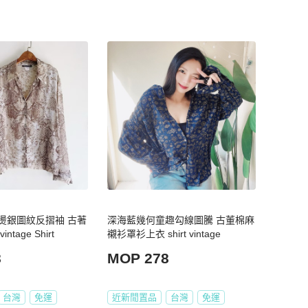
燙銀圖紋反摺袖 古著
深海藍幾何童趣勾線圖騰 古董棉麻
tage Shirt
襯衫罩衫上衣 shirt vintage
8
MOP 278
台灣
免運
近新閒置品
台灣
免運