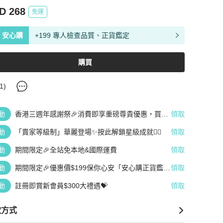
D 268
免運
安心購
+199 專人檢查品質、正貨鑑定
購買
1
)
動
香港三週年感謝祭🎉消費即享重磅尊貴優惠，買越
領取
多、疊越多、賺越多🤑
動
「賣家等級制」華麗登場✨按此解鎖星級成就👆🏻
領取
動
期間限定🎉全站免本地&國際運費
領取
動
期間限定🎉優惠價$199保你心安「安心購正貨鑑
領取
定」
動
註冊即賞新會員$300大禮遇💝
領取
款方式