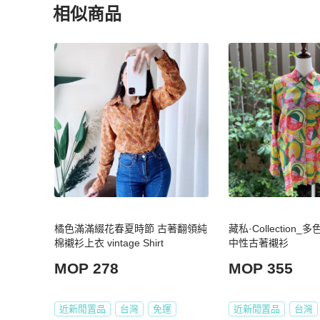
相似商品
更多相似
女裝
推薦精品
橘色滿滿綴花春夏時節 古著翻領純
藏私·Collection
棉襯衫上衣 vintage Shirt
中性古著襯衫
MOP 278
MOP 355
近新閒置品
台灣
免運
近新閒置品
台灣