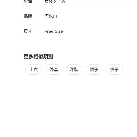
女裝
分類資訊
分類
女裝
上衣
女裝
/
上衣
推薦
精品
女裝
品牌介紹
品牌
河水山
尺寸
Free Size
更多相似類別
更多
女裝
相似商品推薦
上衣
外套
洋裝
裙子
褲子