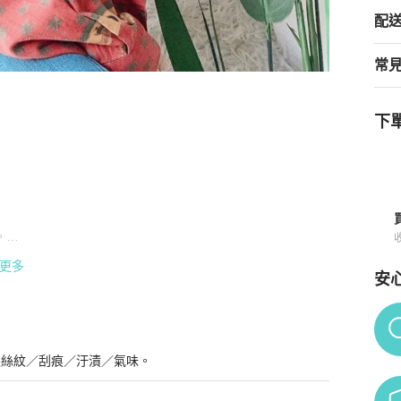
配
常
下單
e Shirt
商品詳情與購買須知




更多
安


Po
、整理後販售。感謝包容。
髮絲紋／刮痕／汙漬／氣味。