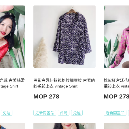
光感 古著絲滑
黑紫白幾何錯視格紋細壓紋 古著紡
桃紫紅宮廷花
e Shirt
紗襯衫上衣 vintage Shirt
襯衫上衣 vintag
MOP 278
MOP 27
免運
近新閒置品
台灣
免運
近新閒置品