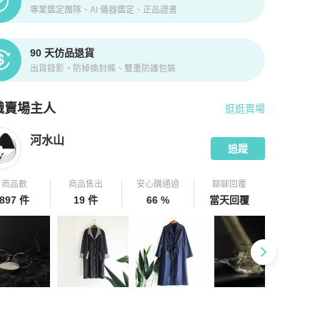
專業鑑定團隊、AI 儀器鑑定、正品證書
90 天仿品退貨
出貨錄影、防掉換封條、雙重防護包裝
識賣場主人
逛逛賣場
pChill 拍拍圈嚴選賣家
河水山
介紹
河水山
追蹤
商品數
商品售出
安心購通過
聊聊回覆
897 件
19 件
66 %
當天回覆