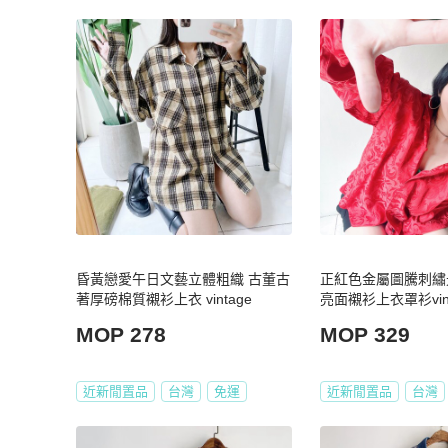
昏黃戀愛午日文藝立體粗織 古董古
正紅色金屬圖騰刺繡
著厚磅棉質襯衫上衣 vintage
亮面襯衫上衣罩衫vintag
MOP 278
MOP 329
近新閒置品
台灣
免運
近新閒置品
台灣