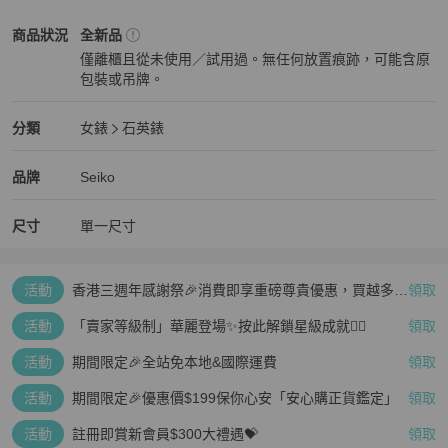
Seiko
女錶
商品狀態與細節
商品狀況
全新品
僅離櫃且從未使用／試用過。無任何放置痕跡，可能含原
包裝或吊牌。
全新品
Seiko
女錶
分類資訊
分類
女錶
石英錶
女錶
/
石英錶
推薦
Seiko
Seiko
精品
推薦清單
女錶
品牌介紹
品牌
Seiko
尺寸
單一尺寸
活動
香港三週年感謝祭🎉消費即享重磅尊貴優惠，買越多、
領取
疊越多、賺越多🤑
活動
「賣家等級制」華麗登場✨按此解鎖星級成就👆🏻
領取
活動
期間限定🎉全站免本地&國際運費
領取
活動
期間限定🎉優惠價$199保你心安「安心購正貨鑑定」
領取
活動
註冊即賞新會員$300大禮遇💝
領取