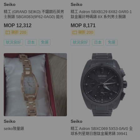
Seiko
Seiko
精工 (GRAND SEIKO) 不鏽鋼石英男
精工 Astron SBXB129 8X82-0AR0-1
士腕錶 SBGX083(9F62-0AG0) 拋光
鈦金屬計時碼錶 8X 系列男士腕錶
MOP 12,312
MOP 8,171
現折 200
現折 200
狀況良好
日本
免運
狀況良好
日本
免運
Seiko
Seiko
seiko限量錶
精工 Astron SBXC069 5X53-0AV0 全
球系列星期日曆鈦金屬男錶 39941