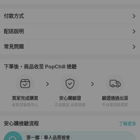
付款方式
配送說明
常見問題
下單後，商品收至 PopChill 檢驗
買家完成購買
安心購驗證
驗證通過出貨
收貨至驗證中心
正品鑑定 品質檢查
平台發貨給買家
安心購檢驗流程
了解更多
PopChill拍拍圈正品驗證、安心購檢驗流程介紹
第一關：專人品質檢查