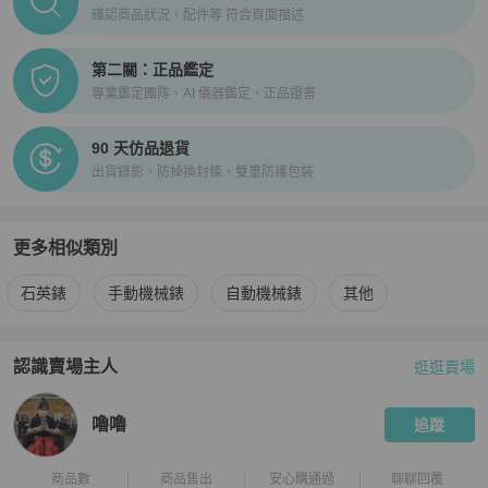
確認商品狀況、配件等 符合頁面描述
第二關：正品鑑定
專業鑑定團隊、AI 儀器鑑定、正品證書
90 天仿品退貨
出貨錄影、防掉換封條、雙重防護包裝
更多相似類別
更多
Seiko
女錶
相似商品推薦
石英錶
手動機械錶
自動機械錶
其他
認識賣場主人
逛逛賣場
PopChill 拍拍圈嚴選賣家
嚕嚕
介紹
嚕嚕
追蹤
商品數
商品售出
安心購通過
聊聊回覆