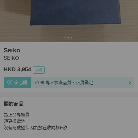
Seiko
SEIKO
HKD 3,954
免運
安心購
+199 專人檢查品質、正貨鑑定
關於商品
關於
為正品專櫃貨

SEIKO
商品詳情與購買須知
須更換電池

沒有配戴過但因為放在收納櫃已久