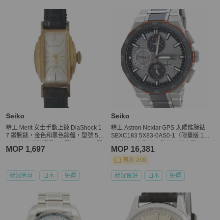
Seiko
Seiko
精工 Merit 女士手動上鍊 DiaShock 1
精工 Astron Nextar GPS 太陽能腕錶
7 鑽腕錶，金色和黑色錶盤，型號 52
SBXC183 5X83-0AS0-1（限量版 12
57，適合手腕週長 14 厘米至 17.5 厘
00 枚）男士腕錶，陶瓷 x 鈦金屬，40
MOP 1,697
MOP 16,381
米。
534
現折 200
狀況尚可
日本
免運
狀況良好
日本
免運