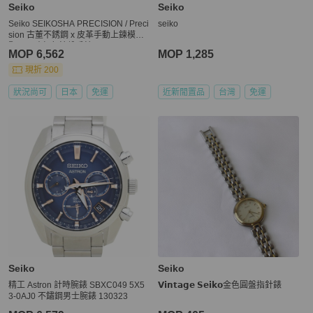
Seiko
Seiko
Seiko SEIKOSHA PRECISION / Preci
seiko
sion 古董不銹鋼 x 皮革手動上鍊模擬
顯示男孩灰色錶盤手錶
MOP 6,562
MOP 1,285
現折 200
狀況尚可
日本
免運
近新閒置品
台灣
免運
Seiko
Seiko
精工 Astron 計時腕錶 SBXC049 5X5
𝗩𝗶𝗻𝘁𝗮𝗴𝗲 𝗦𝗲𝗶𝗸𝗼金色圓盤指針錶
3-0AJ0 不鏽鋼男士腕錶 130323