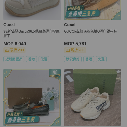
Gucci
Gucci
98新/古馳Gucci/36.5碼/銀絲滿印厚底
GUCCI/古馳 深棕色雙G滿印餅乾鞋
胖丁
MOP 6,040
MOP 5,781
現折 200
現折 200
近新閒置品
香港
免運
狀況良好
香港
免運