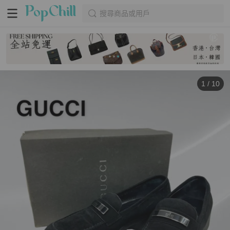
搜尋商品或用戶
1
/
10