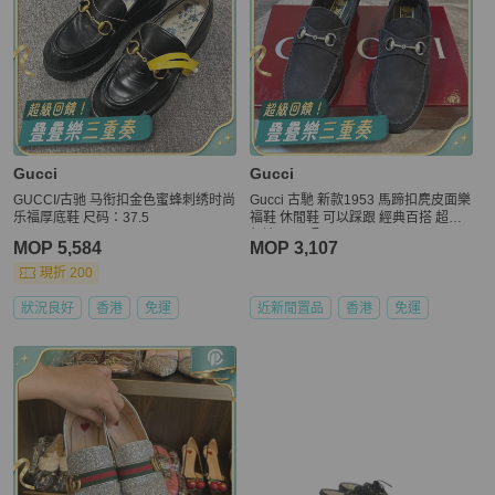
Gucci
Gucci
GUCCI/古驰 马衔扣金色蜜蜂刺绣时尚
Gucci 古馳 新款1953 馬蹄扣麂皮面樂
乐福厚底鞋 尺码：37.5
福鞋 休閒鞋 可以踩跟 經典百搭 超輕
舒適 36.5碼
MOP 5,584
MOP 3,107
現折 200
狀況良好
香港
免運
近新閒置品
香港
免運