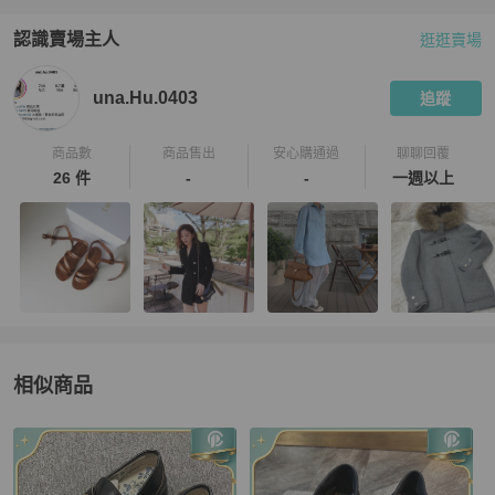
認識賣場主人
逛逛賣場
PopChill 拍拍圈嚴選賣家
una.Hu.0403
介紹
una.Hu.0403
追蹤
商品數
商品售出
安心購通過
聊聊回覆
26 件
-
-
一週以上
相似商品
更多相似
Gucci
女鞋
推薦精品