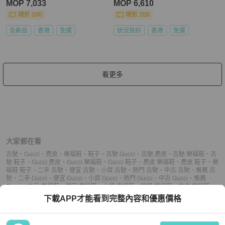
MOP 7,033
MOP 6,610
現折 200
現折 200
全新品
香港
免運
狀況良好
香港
免運
看更多
大家都在看
古馳
、
Gucci
、
麂皮
、
樂福鞋
、
鞋子
、
古馳 Gucci
、
古馳 麂皮
、
古馳 樂福鞋
、
古
馳 鞋子
、
Gucci 麂皮
、
Gucci 樂福鞋
、
Gucci 鞋子
、
麂皮 樂福鞋
、
麂皮 鞋子
、
樂
福鞋 鞋子
、
二手 古馳
、
便宜 古馳
、
小資 古馳
、
熱門 古馳
、
中古 古馳
、
推薦 古
馳
、
二手 Gucci
、
便宜 Gucci
、
小資 Gucci
、
熱門 Gucci
、
中古 Gucci
、
推薦
Gucci
、
二手 樂福鞋
、
便宜 樂福鞋
、
小資 樂福鞋
、
熱門 樂福鞋
、
中古 樂福鞋
、
推薦 樂福鞋
、
二手 鞋子
、
便宜 鞋子
、
小資 鞋子
、
熱門 鞋子
、
中古 鞋子
、
推薦
下載APP才能看到完整內容和優惠價格
鞋子