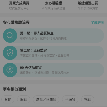
買家完成購買
安心購驗證
驗證通過出貨
收貨至驗證中心
正品鑑定 品質檢查
平台發貨給買家
安心購檢驗流程
了解更多
PopChill拍拍圈正品驗證、安心購檢驗流程介紹
第一關：專人品質檢查
確認商品狀況、配件等 符合頁面描述
第二關：正品鑑定
專業鑑定團隊、AI 儀器鑑定、正品證書
90 天仿品退貨
出貨錄影、防掉換封條、雙重防護包裝
更多相似類別
更多
Gucci
女鞋
相似商品推薦
其他
跟鞋
球鞋／休閒鞋
平底鞋
拖鞋