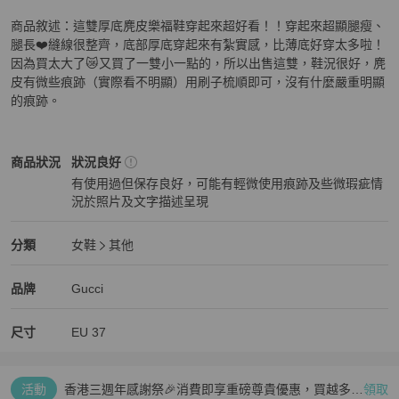
商品敘述：這雙厚底麂皮樂福鞋穿起來超好看！！穿起來超顯腿瘦、
腿長❤️縫線很整齊，底部厚底穿起來有紮實感，比薄底好穿太多啦！
因為買太大了😿又買了一雙小一點的，所以出售這雙，鞋況很好，麂
皮有微些痕跡（實際看不明顯）用刷子梳順即可，沒有什麼嚴重明顯
的痕跡。
Gucci
女鞋
商品狀態與細節
商品狀況
狀況良好
有使用過但保存良好，可能有輕微使用痕跡及些微瑕疵情
況於照片及文字描述呈現
狀況良好
Gucci
女鞋
分類資訊
分類
女鞋
其他
女鞋
/
其他
推薦
Gucci
Gucci
精品
推薦清單
女鞋
品牌介紹
品牌
Gucci
尺寸
EU
37
活動
香港三週年感謝祭🎉消費即享重磅尊貴優惠，買越多、
領取