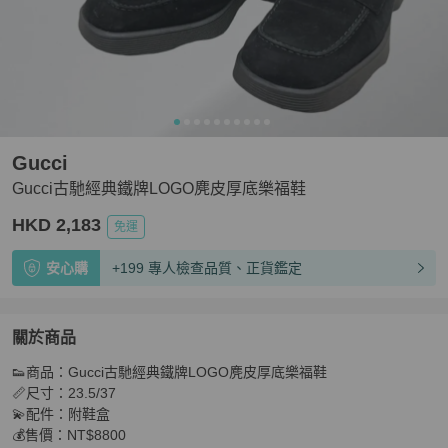
Gucci
Gucci古馳經典鐵牌LOGO麂皮厚底樂福鞋
HKD 2,183
免運
安心購
+199 專人檢查品質、正貨鑑定
關於商品
關於
👟商品：Gucci古馳經典鐵牌LOGO麂皮厚底樂福鞋

Gucci古馳經典鐵牌LOGO麂皮厚底樂福鞋
商品詳情與購
📏尺寸：23.5/37

💫配件：附鞋盒

💰售價：NT$8800
