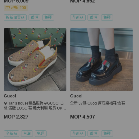
MOP 6,009
MOP 4,662
現折 200
近新閒置品
香港
免運
全新品
香港
免運
Gucci
Gucci
💎Han's house精品服飾💎GUCCI 古
全新 37碼 Gucci 厚底樂福鞋/皮鞋
馳 滿版 LOGO 鞋 義大利製 ‎現貨 UK 8
9
MOP 2,827
MOP 4,507
全新品
台灣
免運
全新品
香港
免運