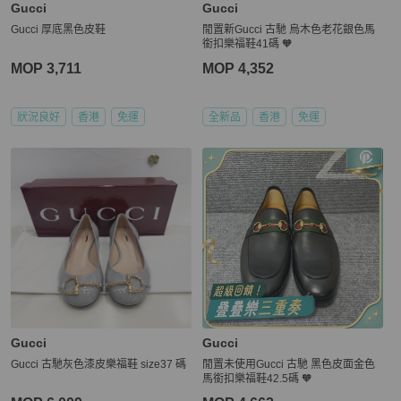
Gucci
Gucci
Gucci 厚底黑色皮鞋
閒置新Gucci 古馳 烏木色老花銀色馬
銜扣樂福鞋41碼 🧡
MOP 3,711
MOP 4,352
狀況良好
香港
免運
全新品
香港
免運
Gucci
Gucci
Gucci 古馳灰色漆皮樂福鞋 size37 碼
閒置未使用Gucci 古馳 黑色皮面金色
馬銜扣樂福鞋42.5碼 🧡