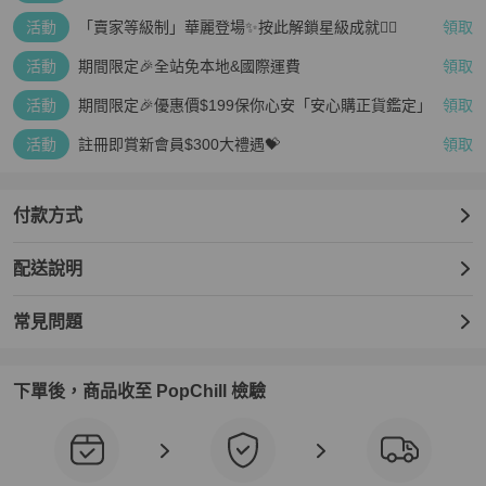
疊越多、賺越多🤑
活動
「賣家等級制」華麗登場✨按此解鎖星級成就👆🏻
領取
活動
期間限定🎉全站免本地&國際運費
領取
活動
期間限定🎉優惠價$199保你心安「安心購正貨鑑定」
領取
活動
註冊即賞新會員$300大禮遇💝
領取
付款方式
配送說明
常見問題
下單後，商品收至 PopChill 檢驗