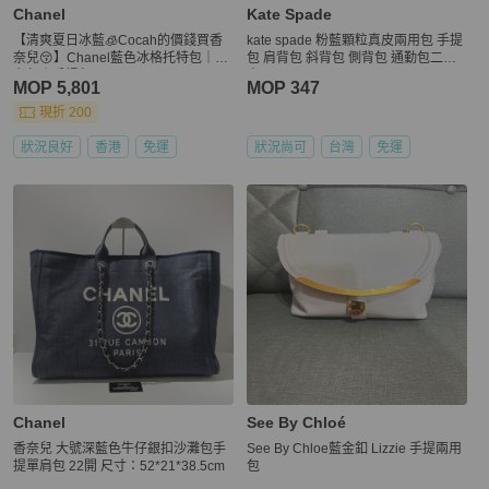
Chanel
Kate Spade
【清爽夏日冰藍🧊Cocah的價錢買香
kate spade 粉藍顆粒真皮兩用包 手提
奈兒😚】Chanel藍色冰格托特包｜帆
包 肩背包 斜背包 側背包 通勤包二手
布包｜手提包
真品
MOP 5,801
MOP 347
現折 200
狀況良好
香港
免運
狀況尚可
台灣
免運
Chanel
See By Chloé
香奈兒 大號深藍色牛仔銀扣沙灘包手
See By Chloe藍金釦 Lizzie 手提兩用
提單肩包 22開 尺寸：52*21*38.5cm
包