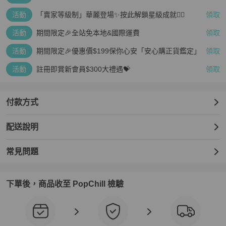
疊越多、賺越多🤑
活動
「賣家等級制」華麗登場✨按此解鎖星級成就👆🏻
領取
活動
期間限定🎉全站免本地&國際運費
領取
活動
期間限定🎉優惠價$199保你心安「安心購正貨鑑定」
領取
活動
註冊即賞新會員$300大禮遇💝
領取
付款方式
配送說明
常見問題
下單後，商品收至 PopChill 檢驗