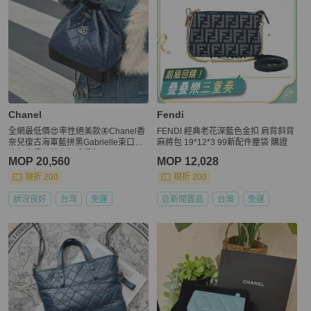
Chanel
Fendi
全網最低價😍率性絕美款🦋Chanel香
FENDI 經典老花深藍色金扣 肩背斜背
奈兒復古海軍藍拼黑Gabrielle束口流
麻將包 19*12*3 99新配件塵袋 購證
浪包水桶包雙肩包手提包
MOP 20,560
MOP 12,028
現折 200
現折 200
狀況良好
台灣
免運
近新閒置品
台灣
免運