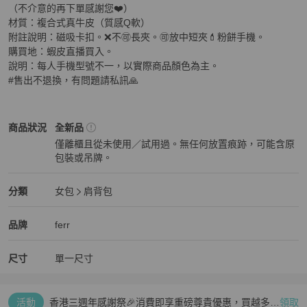
（不介意的再下單感謝您❤️）

材質：複合式真牛皮（質感Q軟）

附註說明：磁吸卡扣。❌不🉑長夾。🉑放中短夾💄粉餅手機。

購買地：蝦皮直播買入。

說明：每人手機型號不一，以實際商品顏色為主。

#售出不退換，有問題請私訊🙏
女包
商品狀態與細節
商品狀況
全新品
僅離櫃且從未使用／試用過。無任何放置痕跡，可能含原
包裝或吊牌。
全新品
女包
分類資訊
分類
女包
肩背包
女包
/
肩背包
推薦
精品
女包
品牌介紹
品牌
ferr
尺寸
單一尺寸
活動
香港三週年感謝祭🎉消費即享重磅尊貴優惠，買越多、
領取