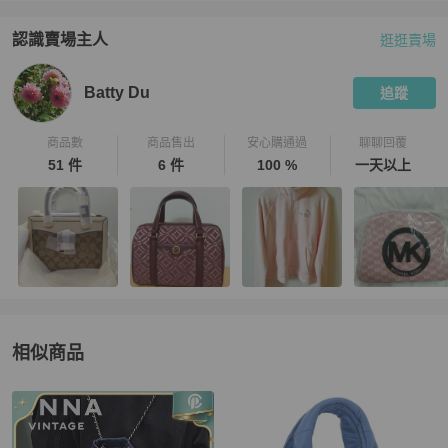
認識賣場主人
逛逛賣場
PopChill 拍拍圈嚴選賣家
Batty Du
介紹
Batty Du
追蹤
商品數
商品售出
安心購通過
聊聊回覆
51 件
6 件
100 %
一天以上
相似商品
更多相似
女包
推薦精品