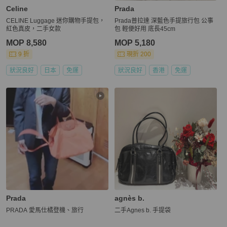
Celine
Prada
CELINE Luggage 迷你購物手提包，
Prada普拉達 深藍色手提旅行包 公事
紅色真皮，二手女款
包 輕便好用 底長45cm
MOP 8,580
MOP 5,180
9 折
現折 200
狀況良好
日本
免運
狀況良好
香港
免運
Prada
agnès b.
PRADA 愛馬仕橘登機、旅行
二手Agnes b. 手提袋