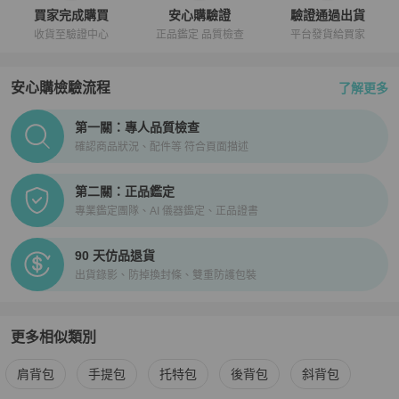
買家完成購買
安心購驗證
驗證通過出貨
收貨至驗證中心
正品鑑定 品質檢查
平台發貨給買家
安心購檢驗流程
了解更多
PopChill拍拍圈正品驗證、安心購檢驗流程介紹
第一關：專人品質檢查
確認商品狀況、配件等 符合頁面描述
第二關：正品鑑定
專業鑑定團隊、AI 儀器鑑定、正品證書
90 天仿品退貨
出貨錄影、防掉換封條、雙重防護包裝
更多相似類別
更多
女包
相似商品推薦
肩背包
手提包
托特包
後背包
斜背包