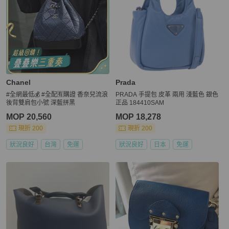
Chanel
Prada
#全網最低💰 #全配🈶購證 香奈兒流浪
PRADA 手提包 皮革 兩用 淺藍色 銀色
後背雙肩包小號 深藍拼黑
正品 184410SAM
MOP 20,560
MOP 18,278
現折 200
現折 200
狀況良好
台灣
免運
狀況良好
日本
免運