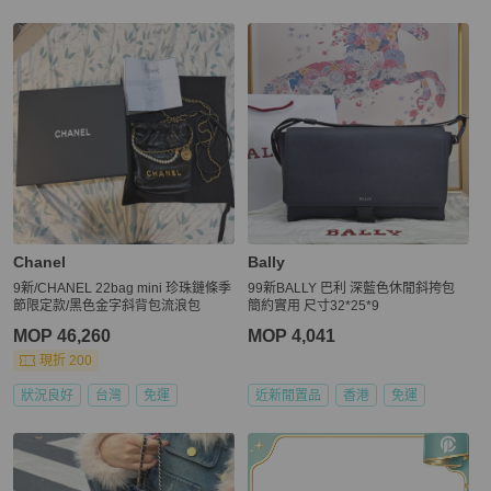
Chanel
Bally
9新/CHANEL 22bag mini 珍珠鏈條季
99新BALLY 巴利 深藍色休閒斜挎包
節限定款/黑色金字斜背包流浪包
簡約實用 尺寸32*25*9
MOP 46,260
MOP 4,041
現折 200
狀況良好
台灣
免運
近新閒置品
香港
免運