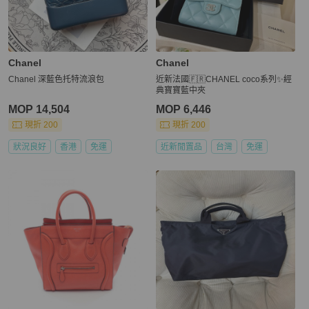
Chanel
Chanel
Chanel 深藍色托特流浪包
近新法國🇫🇷CHANEL coco系列✨經
典寶寶藍中夾
MOP 14,504
MOP 6,446
現折 200
現折 200
狀況良好
香港
免運
近新閒置品
台灣
免運