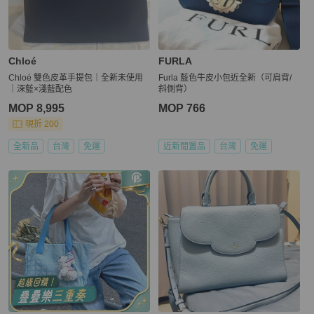
Chloé
FURLA
Chloé 雙色皮革手提包｜全新未使用
Furla 藍色牛皮小包近全新（可肩背/
｜深藍×淺藍配色
斜側背）
MOP 8,995
MOP 766
現折 200
全新品
台灣
免運
近新閒置品
台灣
免運