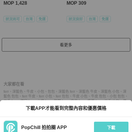
MOP 1,428
MOP 309
狀況尚可
台灣
免運
狀況良好
台灣
免運
看更多
大家都在看
ferr
、
深藍色
、
牛皮
、
小包
、
包包
、
深藍色 ferr
、
深藍色 牛皮
、
深藍色 小包
、
深
藍色 包包
、
ferr 牛皮
、
ferr 小包
、
ferr 包包
、
牛皮 小包
、
牛皮 包包
、
小包 包包
、
二手 ferr
、
便宜 ferr
、
小資 ferr
、
熱門 ferr
、
中古 ferr
、
推薦 ferr
、
二手 小包
、
便
宜 小包
、
小資 小包
、
熱門 小包
、
中古 小包
、
推薦 小包
、
二手 包包
、
便宜 包
下載APP才能看到完整內容和優惠價格
包
、
小資 包包
、
熱門 包包
、
中古 包包
、
推薦 包包
PopChill 拍拍圈 APP
下載