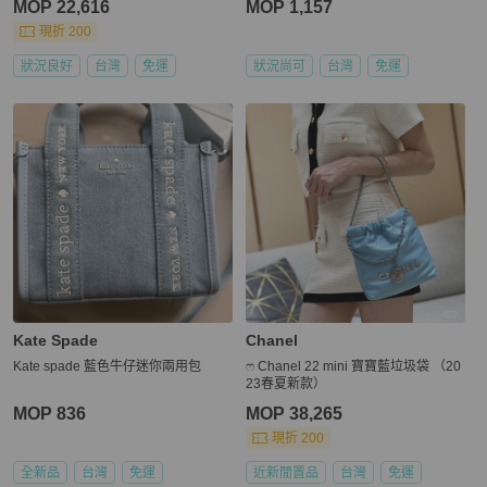
MOP 22,616
MOP 1,157
現折 200
狀況良好
台灣
免運
狀況尚可
台灣
免運
Kate Spade
Chanel
Kate spade 藍色牛仔迷你兩用包
ෆ Chanel 22 mini 寶寶藍垃圾袋 （20
23春夏新款）
MOP 836
MOP 38,265
現折 200
全新品
台灣
免運
近新閒置品
台灣
免運