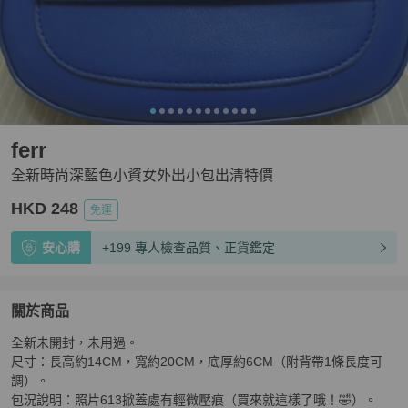
ferr
全新時尚深藍色小資女外出小包出清特價
HKD 248
免運
安心購
+199 專人檢查品質、正貨鑑定
關於商品
關於
全新未開封，未用過。

全新時尚深藍色小資女外出小包出清特價
商品詳情與購買
尺寸：長高約14CM，寬約20CM，底厚約6CM（附背帶1條長度可
調）。

包況說明：照片613掀蓋處有輕微壓痕（買來就這樣了哦！🤣）。