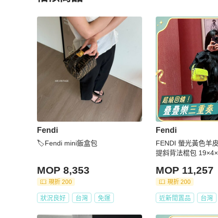
更多相似
Fendi
女包
推薦精品
Fendi
Fendi
🏷Fendi mini飯盒包
FENDI 螢光黃色羊皮金
提斜背法棍包 19×4×
件盒子 塵袋
MOP 8,353
MOP 11,257
現折 200
現折 200
狀況良好
台灣
免運
近新閒置品
台灣