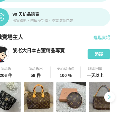
90 天仿品退貨
出貨錄影、防掉換封條、雙重防護包裝
識賣場主人
逛逛賣場
pChill 拍拍圈嚴選賣家
黎老大日本古董精品專賣
介紹
黎老大日本古董精品專賣
追蹤
商品數
商品售出
安心購通過
聊聊回覆
206 件
58 件
100 %
一天以上