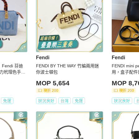
Fendi
Fendi
endi 芬迪
FENDI BY THE WAY 竹編兩用迷
FENDI mini
亞克力玳瑁色手柄
你波士頓包
用，盒子配件
MOP 5,654
MOP 8,7
現折 200
現折 200
免運
狀況良好
台灣
免運
狀況良好