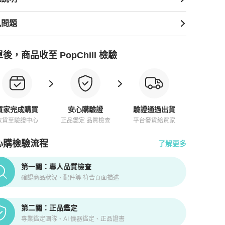
見問題
後，商品收至 PopChill 檢驗
買家完成購買
安心購驗證
驗證通過出貨
收貨至驗證中心
正品鑑定 品質檢查
平台發貨給買家
心購檢驗流程
了解更多
pChill拍拍圈正品驗證、安心購檢驗流程介紹
第一關：專人品質檢查
確認商品狀況、配件等 符合頁面描述
第二關：正品鑑定
專業鑑定團隊、AI 儀器鑑定、正品證書