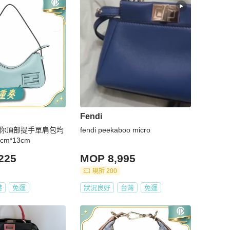
Fendi
士 迷你頂部提手單肩包均
fendi peekaboo micro
cm*13cm
225
MOP 8,995
現折 200
港
免運
狀況良好
台灣
免運