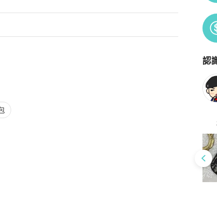
認
Po
包