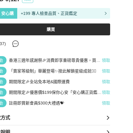
安心購
+199 專人檢查品質、正貨鑑定
購買
37
)
動
香港三週年感謝祭🎉消費即享重磅尊貴優惠，買越
領取
多、疊越多、賺越多🤑
動
「賣家等級制」華麗登場✨按此解鎖星級成就👆🏻
領取
動
期間限定🎉全站免本地&國際運費
領取
動
期間限定🎉優惠價$199保你心安「安心購正貨鑑
領取
定」
動
註冊即賞新會員$300大禮遇💝
領取
款方式
送說明