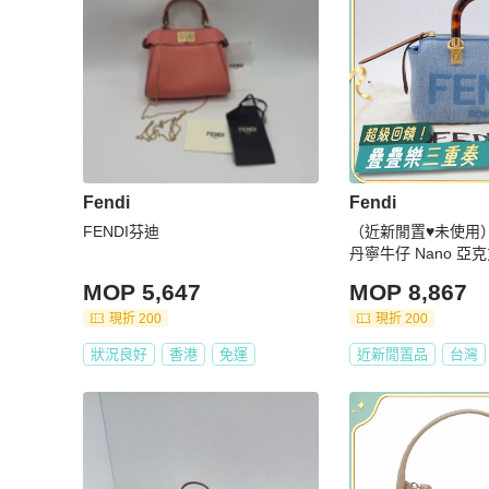
Fendi
Fendi
FENDI芬迪
（近新閒置♥️未使用）F
丹寧牛仔 Nano 
手提包 斜挎包
MOP 5,647
MOP 8,867
現折 200
現折 200
狀況良好
香港
免運
近新閒置品
台灣