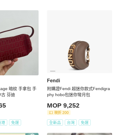
Fendi
Vintage 暗紋 手拿包 手
附購證Fendi 超迷你款式Fendigra
中古 芬迪
phy hobo包迷你彎月包
65
MOP 9,252
現折 200
香港
免運
全新品
台灣
免運