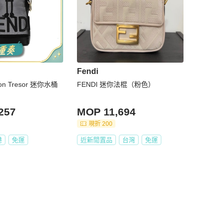
Fendi
on Tresor 迷你水桶
FENDI 迷你法棍（粉色）
257
MOP 11,694
現折 200
港
免運
近新閒置品
台灣
免運