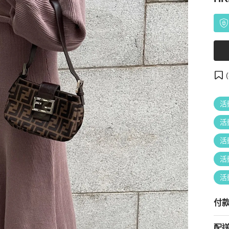
(
活
活
活
活
活
付
配