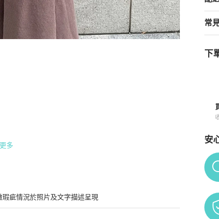
常
下單
與購買須知
安
更多
Po
微瑕疵情況於照片及文字描述呈現