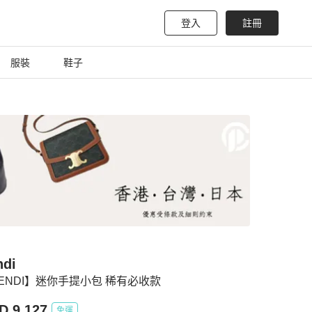
登入
註冊
服裝
鞋子
ndi
ENDI】迷你手提小包 稀有必收款
D 9,127
免運