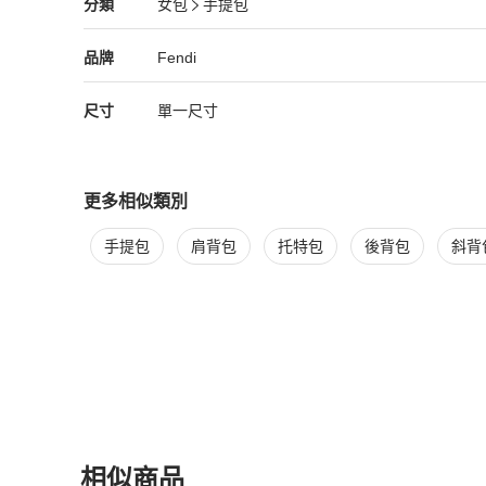
Fendi
女包
分類資訊
分類
女包
手提包
女包
/
手提包
推薦
Fendi
Fendi
精品
推薦清單
女包
品牌介紹
品牌
Fendi
尺寸
單一尺寸
更多相似類別
更多
Fendi
女包
相似商品推薦
手提包
肩背包
托特包
後背包
斜背
相似商品