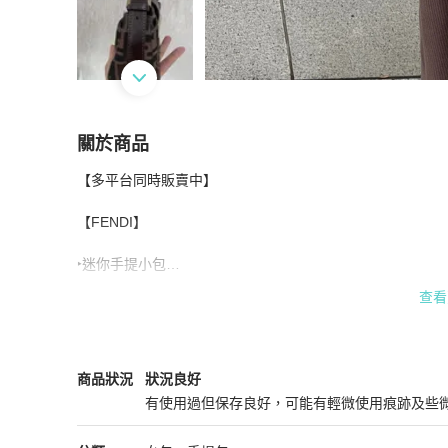
關於商品
關於
【多平台同時販賣中】

【FENDI】迷你手提小包 稀有必收款
商品詳情
【FENDI】

‣迷你手提小包

查看
‣$36800

⁃⁃⁃⁃⁃⁃⁃⁃⁃⁃⁃⁃⁃⁃⁃⁃⁃⁃⁃⁃⁃⁃⁃⁃⁃⁃⁃⁃⁃⁃⁃⁃⁃⁃

‣介紹好友購物享額外折扣

Fendi
女包
商品狀態與細節
商品狀況
狀況良好
有使用過但保存良好，可能有輕微使用痕跡及些
LILAWDA_VINTAGE SELECT SHOP
狀況良好