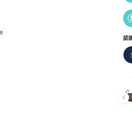
鞋
認
Po