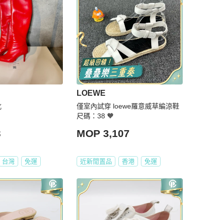
LOEWE
靴
僅室內試穿 loewe羅意威草編涼鞋
尺碼：38 🧡
3
MOP 3,107
台灣
免運
近新閒置品
香港
免運