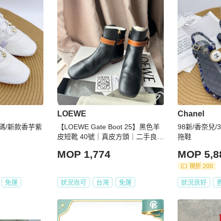
LOEWE
Chanel
8碼/新款香芋紫
【LOEWE Gate Boot 25】黑色羊
98新/香奈兒/
皮短靴 40號｜真皮方頭｜二手良好
拖鞋
柔軟好穿 經典配色 附完整配件
MOP 1,774
MOP 5,8
現折 200
免運
狀況尚可
台灣
免運
狀況良好