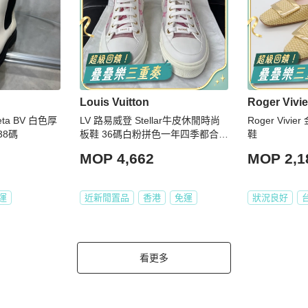
Louis Vuitton
Roger Vivie
eta BV 白色厚
LV 路易威登 Stellar牛皮休閒時尚
Roger Viv
38碼
板鞋 36碼白粉拼色一年四季都合
鞋
適。
MOP 4,662
MOP 2,1
運
近新閒置品
香港
免運
狀況良好
看更多