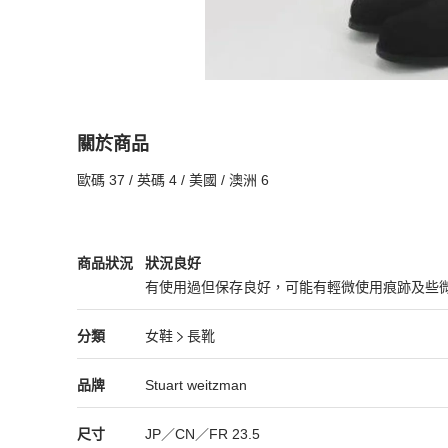
關於商品
關於
歐碼 37 / 英碼 4 / 美國 / 澳洲 6
Stuart weitzman 經典5050過膝長靴
商品詳情與
女鞋
商品狀態與細節
商品狀況
狀況良好
有使用過但保存良好，可能有輕微使用痕跡及些
狀況良好
女鞋
分類資訊
分類
女鞋
長靴
女鞋
/
長靴
推薦
精品
女鞋
品牌介紹
品牌
Stuart weitzman
尺寸
JP／CN／FR
23.5