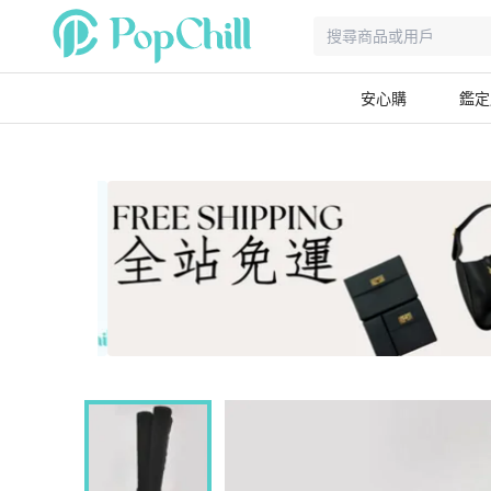
安心購
鑑定