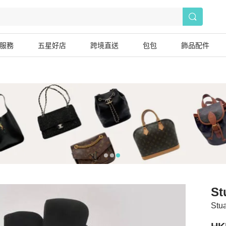
服務
五星好店
跨境直送
包包
飾品配件
St
Stu