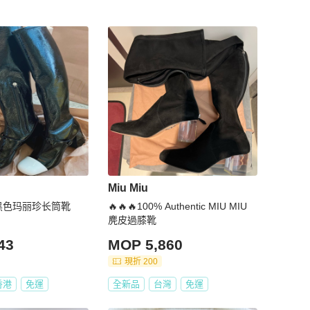
Miu Miu
缪 黑色玛丽珍长筒靴
🔥🔥🔥100% Authentic MIU MIU
麂皮過膝靴
43
MOP 5,860
現折 200
香港
免運
全新品
台灣
免運