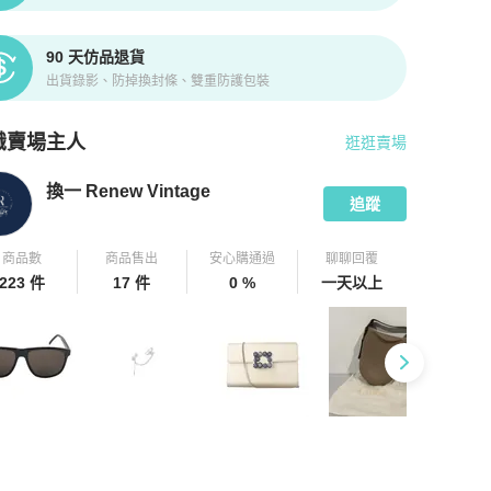
90 天仿品退貨
出貨錄影、防掉換封條、雙重防護包裝
識賣場主人
逛逛賣場
pChill 拍拍圈嚴選賣家
換一 Renew Vintage
介紹
換一 Renew Vintage
追蹤
商品數
商品售出
安心購通過
聊聊回覆
223 件
17 件
0 %
一天以上