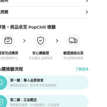
送說明
見問題
後，商品收至 PopChill 檢驗
買家完成購買
安心購驗證
驗證通過出貨
收貨至驗證中心
正品鑑定 品質檢查
平台發貨給買家
心購檢驗流程
了解更多
pChill拍拍圈正品驗證、安心購檢驗流程介紹
第一關：專人品質檢查
確認商品狀況、配件等 符合頁面描述
第二關：正品鑑定
專業鑑定團隊、AI 儀器鑑定、正品證書