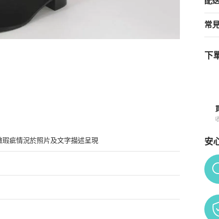
配
常
下單
購買須知
微瑕疵情況於照片及文字描述呈現
安
Po