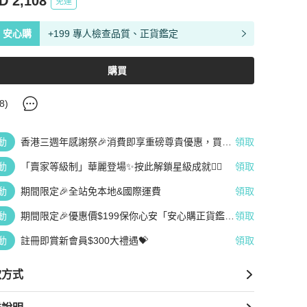
D 2,108
免運
安心購
+199 專人檢查品質、正貨鑑定
購買
8
)
動
香港三週年感謝祭🎉消費即享重磅尊貴優惠，買越
領取
多、疊越多、賺越多🤑
動
「賣家等級制」華麗登場✨按此解鎖星級成就👆🏻
領取
動
期間限定🎉全站免本地&國際運費
領取
動
期間限定🎉優惠價$199保你心安「安心購正貨鑑
領取
定」
動
註冊即賞新會員$300大禮遇💝
領取
款方式