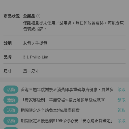
3.1 Phillip Lim
女包
商品狀態與細節
商品狀況
全新品
僅離櫃且從未使用／試用過。無任何放置痕跡，可能含原
包裝或吊牌。
全新品
3.1 Phillip Lim
女包
分類資訊
分類
女包
手提包
女包
/
手提包
推薦
3.1 Phillip Lim
3.1 Phillip Lim
精品
推薦清單
女包
品牌介紹
品牌
3.1 Phillip Lim
尺寸
單一尺寸
活動
香港三週年感謝祭🎉消費即享重磅尊貴優惠，買越多、
領取
疊越多、賺越多🤑
活動
「賣家等級制」華麗登場✨按此解鎖星級成就👆🏻
領取
活動
期間限定🎉全站免本地&國際運費
領取
活動
期間限定🎉優惠價$199保你心安「安心購正貨鑑定」
領取