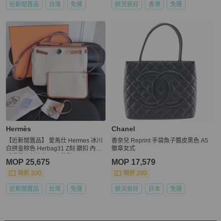
近新閒置品
台灣
免運
狀況良好
香港
免運
Hermès
Chanel
【近新閒置品】 愛馬仕 Hermes 冰川
香奈兒 Reprint 手袋魚子醬皮黑色 A5
白拼金棕色 Herbag31 Z刻 銀扣 內縫
徽章女式
手提單肩斜挎包 五金帶膜
MOP 25,675
MOP 17,579
現折 200
現折 200
近新閒置品
台灣
免運
狀況良好
日本
免運