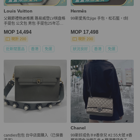
Louis Vuitton
Hermès
父親節禮物🎁推薦 路易威登LV棋盘格
99新愛馬仕jige 手包，松石藍，t刻
手提包 公文包 男包 手提包25年芯片
款
MOP 14,494
MOP 17,498
現折 200
現折 200
近新閒置品
香港
免運
狀況良好
香港
免運
Chanel
candies包包 台中店面購入（已保養
99新好成色🥂#香奈兒 #2.55大號 #香