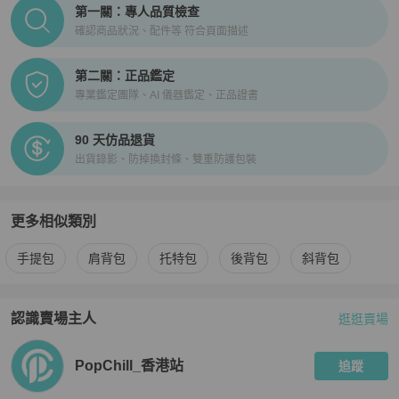
PopChill拍拍圈正品驗證、安心購檢驗流程介紹
第一關：專人品質檢查
確認商品狀況、配件等 符合頁面描述
第二關：正品鑑定
專業鑑定團隊、AI 儀器鑑定、正品證書
90 天仿品退貨
出貨錄影、防掉換封條、雙重防護包裝
更多相似類別
更多
3.1 Phillip Lim
女包
相似商品推薦
手提包
肩背包
托特包
後背包
斜背包
認識賣場主人
逛逛賣場
PopChill 拍拍圈嚴選賣家
PopChill_香港站
介紹
PopChill_香港站
追蹤