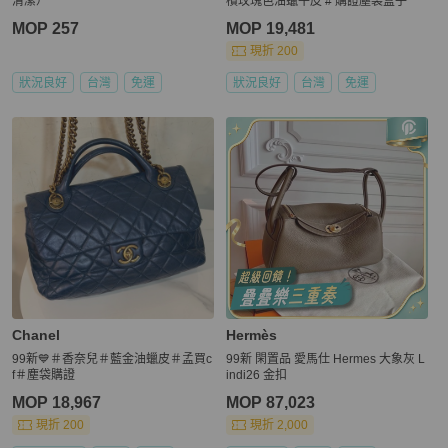
清潔）
檳玫瑰色油蠟牛皮 # 購證塵袋盒子
MOP 257
MOP 19,481
現折 200
狀況良好
台灣
免運
狀況良好
台灣
免運
Chanel
Hermès
99新💙＃香奈兒＃藍金油蠟皮＃孟買c
99新 閑置品 愛馬仕 Hermes 大象灰 L
f＃塵袋購證
indi26 金扣
MOP 18,967
MOP 87,023
現折 200
現折 2,000