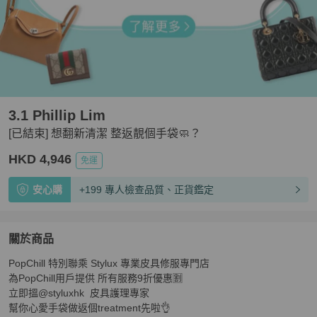
3.1 Phillip Lim
[已結束] 想翻新清潔 整返靚個手袋🧼？
HKD 4,946
免運
安心購
+199 專人檢查品質、正貨鑑定
關於商品
關於
PopChill 特別聯乘 Stylux 專業皮具修服專門店

[已結束] 想翻新清潔 整返靚個手袋🧼？
商品詳情與購買須
為PopChill用戶提供 所有服務9折優惠🈹

立即搵@styluxhk  皮具護理專家

幫你心愛手袋做返個treatment先啦👌