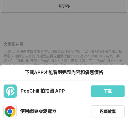
看更多
大家都在看
[已結束] 台灣週年慶嚟啦🎉獎賞同優惠預埋比香港用戶😍
、
[已結束] 第二彈活動
黎啦🎉 邀請好友註冊 有機會贏得現金獎總值$5000💰
PopChill HK
、
皮具
、
手
袋
、
PopChill HK 皮具
、
PopChill HK 手袋
、
皮具 手袋
、
二手 PopChill HK
、
便
宜 PopChill HK
、
小資 PopChill HK
、
熱門 PopChill HK
、
中古 PopChill HK
、
推
薦 PopChill HK
、
二手 手袋
、
便宜 手袋
、
小資 手袋
、
熱門 手袋
、
中古 手袋
、
推
下載APP才能看到完整內容和優惠價格
薦 手袋
PopChill 拍拍圈 APP
下載
上架
使用網頁版瀏覽器
忍痛放棄