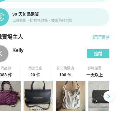
90 天仿品退貨
出貨錄影、防掉換封條、雙重防護包裝
識賣場主人
逛逛賣場
pChill 拍拍圈嚴選賣家
Kelly
介紹
Kelly
K
追蹤
商品數
商品售出
安心購通過
聊聊回覆
383 件
20 件
100 %
一天以上