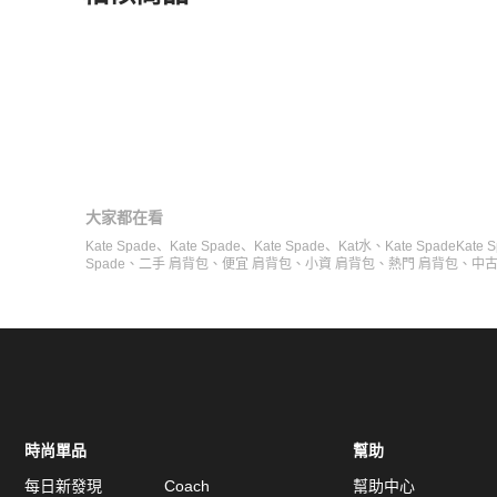
更多相似
Kate Spade
女包
推薦精品
大家都在看
Kate Spade
、
Kate Spade
、
Kate Spade
、
Kat水
、
Kate Spade
Kate 
Spade
、
二手 肩背包
、
便宜 肩背包
、
小資 肩背包
、
熱門 肩背包
、
中古
時尚單品
幫助
每日新發現
Coach
幫助中心