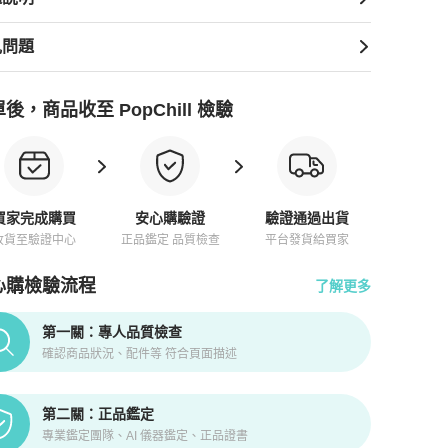
見問題
後，商品收至 PopChill 檢驗
買家完成購買
安心購驗證
驗證通過出貨
收貨至驗證中心
正品鑑定 品質檢查
平台發貨給買家
心購檢驗流程
了解更多
pChill拍拍圈正品驗證、安心購檢驗流程介紹
第一關：專人品質檢查
確認商品狀況、配件等 符合頁面描述
第二關：正品鑑定
專業鑑定團隊、AI 儀器鑑定、正品證書