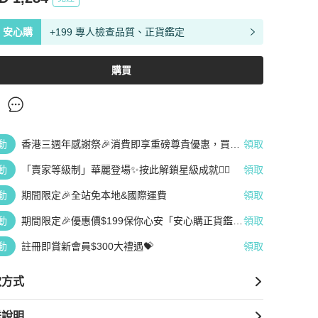
安心購
+199 專人檢查品質、正貨鑑定
購買
動
香港三週年感謝祭🎉消費即享重磅尊貴優惠，買越
領取
多、疊越多、賺越多🤑
動
「賣家等級制」華麗登場✨按此解鎖星級成就👆🏻
領取
動
期間限定🎉全站免本地&國際運費
領取
動
期間限定🎉優惠價$199保你心安「安心購正貨鑑
領取
定」
動
註冊即賞新會員$300大禮遇💝
領取
款方式
送說明