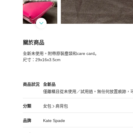
關於商品
關於
全新未使用。附帶原裝塵袋和care card。

Kate Spade
商品詳情與購買須知
尺寸：29x16x3.5cm
Kate Spade
女包
商品狀態與細節
商品狀況
全新品
僅離櫃且從未使用／試用過。無任何放置痕跡，
全新品
Kate Spade
女包
分類資訊
分類
女包
肩背包
女包
/
肩背包
推薦
Kate Spade
Kate Spade
精品
推薦清單
女包
品牌介紹
品牌
Kate Spade