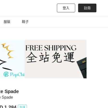
登入
註冊
服裝
鞋子
te Spade
e Spade
D 1,284
免運