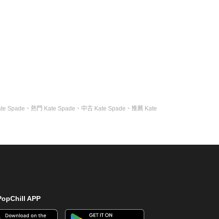
te Spade
、
熱門 Kate Spade
、
中古 Kate Spade
、
推薦 Kate
opChill APP