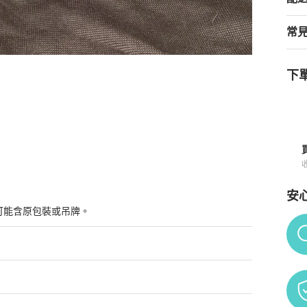
常
下單
安
可能含原包裝或吊牌。
Po