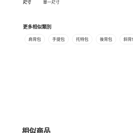
尺寸
單一尺寸
更多相似類別
更多
Kate Spade
女包
相似商品推薦
肩背包
手提包
托特包
後背包
斜背
相似商品