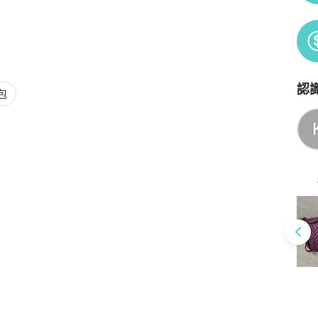
認
包
Po