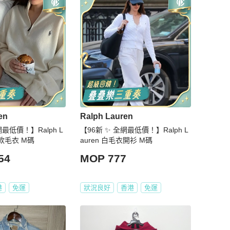
en
Ralph Lauren
網最低價！】Ralph L
【96新 ✨ 全網最低價！】Ralph L
同款毛衣 M碼
auren 白毛衣開衫 M碼
54
MOP 777
港
免運
狀況良好
香港
免運