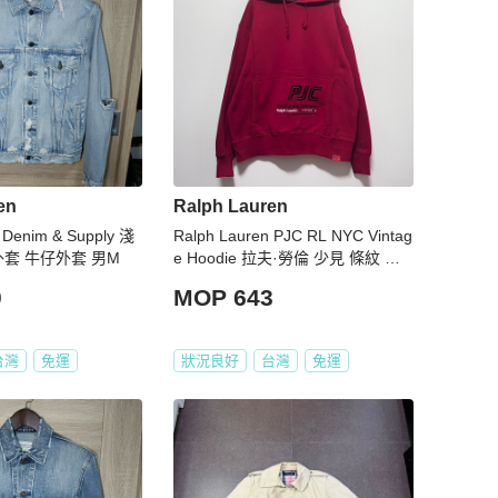
en
Ralph Lauren
 Denim & Supply 淺
Ralph Lauren PJC RL NYC Vintag
外套 牛仔外套 男M
e Hoodie 拉夫·勞倫 少見 條紋 運
動連帽衫 復古 連帽衛衣 古著 帽T
0
MOP 643
紐約 早期 老品
台灣
免運
狀況良好
台灣
免運