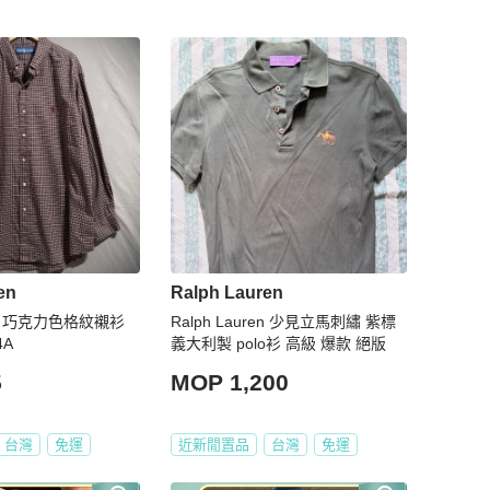
en
Ralph Lauren
ren 巧克力色格紋襯衫
Ralph Lauren 少見立馬刺繡 紫標
4A
義大利製 polo衫 高級 爆款 絕版
5
MOP 1,200
台灣
免運
近新閒置品
台灣
免運