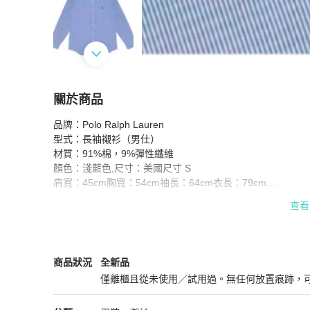
關於商品
關於
品牌：Polo Ralph Lauren

☆85%新品☆POLO RALPH LAUREN 男長袖
型式：長袖襯衫（男仕）

材質：91%棉，9%彈性纖維

顏色：淺藍色,尺寸：美國尺寸 S

肩寬：45cm胸寬：54cm袖長：64cm衣長：79cm

美式賣場85%新品，購入不合身，所以售讓。

查看
購買前請確認自身尺寸是否合穿，謝謝。

已拆吊牌，不介意再下單購買。

本產品頁面已有盡量詳述尺寸，精品衣服銷售於此有經過平
退貨。

Polo Ralph Lauren
男裝
商品狀態與細節
商品狀況
全新品
請務必於下單購買前確認尺寸是否合適哦！

僅離櫃且從未使用／試用過。無任何放置痕跡，
謝謝您對於產品的欣賞親睞。

全新品
#PoloRalph Lauren 
