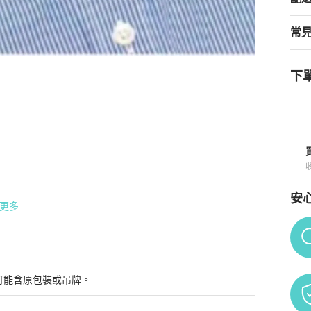
常
下單
襯衫
商品詳情與購買須知
安
更多
Po
台委由第三方鑑定正品與否確認，恕無法因尺寸不合適議題
可能含原包裝或吊牌。