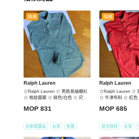
更多相似
Polo Ralph Lauren
男裝
推薦精品
降價
降價
Ralph Lauren
Ralph Lauren
☆Ralph Lauren ☆ 男款長袖襯衫
☆Ralph Lauren
☆ 格紋圖案 ☆ 綠色/白色 ☆ 尺寸
☆ 牛津布料 ☆ 紅色 
US XS
S 165/88A
MOP 831
MOP 685
近新閒置品
台灣
免運
狀況良好
台灣