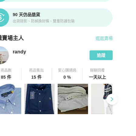
90 天仿品退貨
出貨錄影、防掉換封條、雙重防護包裝
識賣場主人
逛逛賣場
pChill 拍拍圈嚴選賣家
randy
介紹
randy
追蹤
商品數
商品售出
安心購通過
聊聊回覆
85 件
15 件
0 %
一天以上