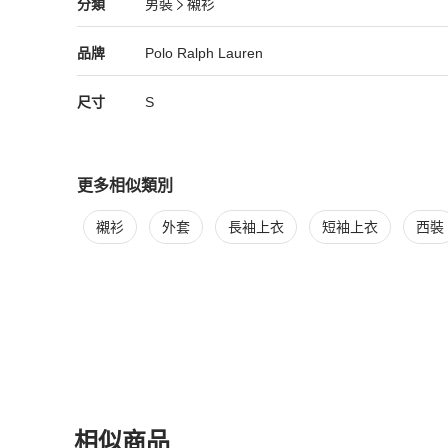
Polo Ralph Lauren
男裝
分類資訊
分類
男裝
襯衫
#長袖上衣

男裝
/
襯衫
推薦
#長袖襯衫

#襯衫
Polo Ralph Lauren
Polo Ralph Lauren
精品
推薦清單
男裝
品牌介紹
品牌
Polo Ralph Lauren
尺寸
S
更多相似類別
更多
Polo Ralph Lauren
男裝
相似商品推薦
襯衫
外套
長袖上衣
短袖上衣
西裝
相似商品