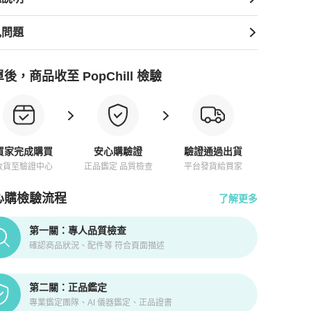
見問題
後，商品收至 PopChill 檢驗
買家完成購買
安心購驗證
驗證通過出貨
收貨至驗證中心
正品鑑定 品質檢查
平台發貨給買家
心購檢驗流程
了解更多
pChill拍拍圈正品驗證、安心購檢驗流程介紹
第一關：專人品質檢查
確認商品狀況、配件等 符合頁面描述
第二關：正品鑑定
專業鑑定團隊、AI 儀器鑑定、正品證書