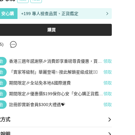
安心購
+199 專人檢查品質、正貨鑑定
購買
5
)
動
香港三週年感謝祭🎉消費即享重磅尊貴優惠，買越
領取
多、疊越多、賺越多🤑
動
「賣家等級制」華麗登場✨按此解鎖星級成就👆🏻
領取
動
期間限定🎉全站免本地&國際運費
領取
動
期間限定🎉優惠價$199保你心安「安心購正貨鑑
領取
定」
動
註冊即賞新會員$300大禮遇💝
領取
款方式
送說明