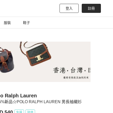
登入
註冊
服裝
鞋子
lo Ralph Lauren
5%新品☆POLO RALPH LAUREN 男長袖襯衫
D 540
免運
降價