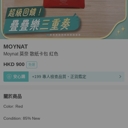
MOYNAT
Moynat 莫奈 散紙卡包 紅色
HKD 900
免運
安心購
+199 專人檢查品質、正貨鑑定
關於商品
關於
Color: Red

Moynat 莫奈 散紙卡包 紅色
商品詳情與購買須知
Condition: 85% New
