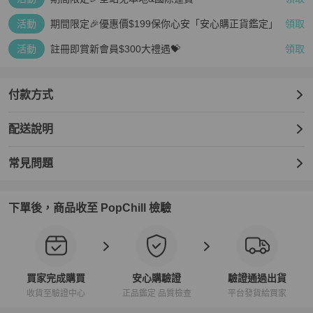
活動
期間限定🎉優惠價$199保你心安「安心購正貨鑑定」
領取
活動
註冊即賞新會員$300大禮遇💝
領取
付款方式
配送說明
常見問題
下單後，商品收至 PopChill 檢驗
買家完成購買
安心購驗證
驗證通過出貨
收貨至驗證中心
正品鑑定 品質檢查
平台發貨給買家