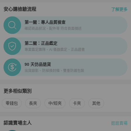
安心購檢驗流程
了解更多
PopChill拍拍圈正品驗證、安心購檢驗流程介紹
第一關：專人品質檢查
確認商品狀況、配件等 符合頁面描述
第二關：正品鑑定
專業鑑定團隊、AI 儀器鑑定、正品證書
90 天仿品退貨
出貨錄影、防掉換封條、雙重防護包裝
更多相似類別
更多
MOYNAT
女士錢包 / 小皮件
相似商品推薦
零錢包
長夾
中/短夾
卡夾
其他
認識賣場主人
逛逛賣場
PopChill 拍拍圈嚴選賣家
HEART OF LUXE 香港官方店
介紹