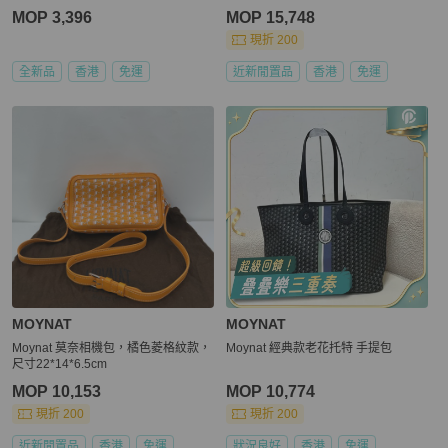
MOP 3,396
MOP 15,748
現折 200
全新品
香港
免運
近新閒置品
香港
免運
MOYNAT
MOYNAT
Moynat 莫奈相機包，橘色菱格紋款，
Moynat 經典款老花托特 手提包
尺寸22*14*6.5cm
MOP 10,153
MOP 10,774
現折 200
現折 200
近新閒置品
香港
免運
狀況良好
香港
免運