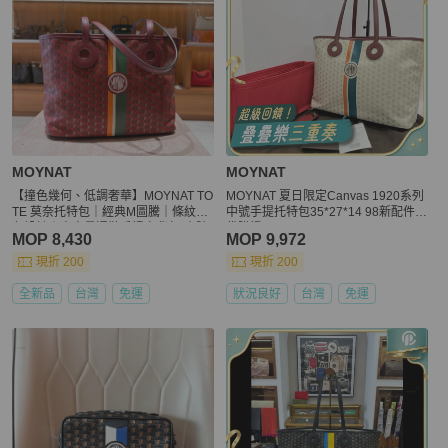
MOYNAT
MOYNAT
【撞色幾何、低調奢華】MOYNAT TO
MOYNAT 夏日限定Canvas 1920系列
TE 莫奈托特包｜經典M圖騰｜條紋撞
中號手提托特包35*27*14 98新配件塵
色設計｜大容量通勤手提肩背包-小號
袋購證
MOP 8,430
MOP 9,972
現折 200
現折 200
全新品
台灣
免運
狀況良好
台灣
免運