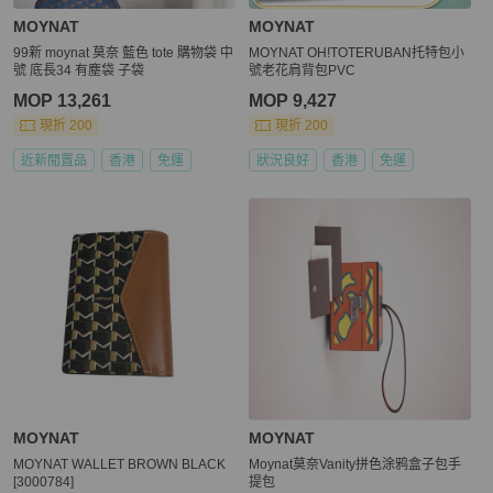
MOYNAT
MOYNAT
99新 moynat 莫奈 藍色 tote 購物袋 中
MOYNAT OH!TOTERUBAN托特包小
號 底長34 有塵袋 子袋
號老花肩背包PVC
MOP 13,261
MOP 9,427
現折 200
現折 200
近新閒置品
香港
免運
狀況良好
香港
免運
MOYNAT
MOYNAT
MOYNAT WALLET BROWN BLACK
Moynat莫奈Vanity拼色涂鸦盒子包手
[3000784]
提包