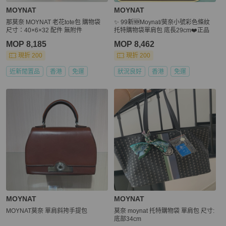
MOYNAT
MOYNAT
那莫奈 MOYNAT 老花tote包 購物袋
✨ 99新🆕Moynat/莫奈小號彩色條紋
尺寸：40×6×32 配件 無附件
托特購物袋單肩包 底長29cm❤️正品
MOP 8,185
MOP 8,462
現折 200
現折 200
近新閒置品
香港
免運
狀況良好
香港
免運
MOYNAT
MOYNAT
MOYNAT莫奈 單肩斜挎手提包
莫奈 moynat 托特購物袋 單肩包 尺寸:
底部34cm