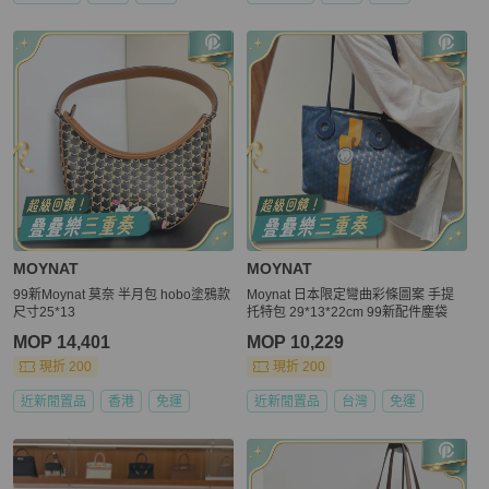
MOYNAT
MOYNAT
99新Moynat 莫奈 半月包 hobo塗鴉款
Moynat 日本限定彎曲彩條圖案 手提
尺寸25*13
托特包 29*13*22cm 99新配件塵袋
MOP 14,401
MOP 10,229
現折 200
現折 200
近新閒置品
香港
免運
近新閒置品
台灣
免運