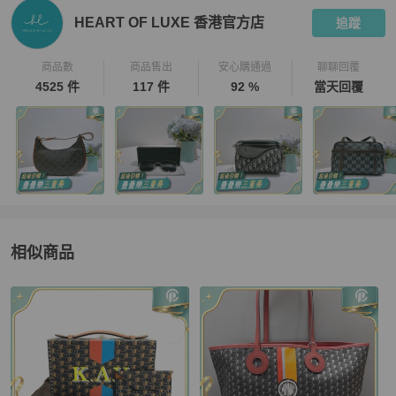
HEART OF LUXE 香港官方店
追蹤
商品數
商品售出
安心購通過
聊聊回覆
4525 件
117 件
92 %
當天回覆
相似商品
更多相似
MOYNAT
女士錢包 / 小皮件
推薦精品