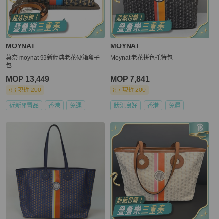
MOYNAT
MOYNAT
莫奈 moynat 99新經典老花硬箱盒子
Moynat 老花拼色托特包
包
MOP 13,449
MOP 7,841
現折 200
現折 200
近新閒置品
香港
免運
狀況良好
香港
免運