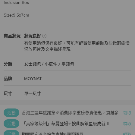
Inclusion:Box

Size:9.5x7cm
MOYNAT
女士錢包 / 小皮件
商品狀態與細節
商品狀況
狀況良好
有使用過但保存良好，可能有輕微使用痕跡及些微瑕疵情
況於照片及文字描述呈現
狀況良好
MOYNAT
女士錢包 / 小皮件
分類資訊
分類
女士錢包 / 小皮件
零錢包
女士錢包 / 小皮件
/
零錢包
推薦
MOYNAT
MOYNAT
精品
推薦清單
女士錢包 / 小皮件
品牌介紹
品牌
MOYNAT
尺寸
單一尺寸
活動
香港三週年感謝祭🎉消費即享重磅尊貴優惠，買越多、
領取
疊越多、賺越多🤑
活動
「賣家等級制」華麗登場✨按此解鎖星級成就👆🏻
領取
活動
期間限定🎉全站免本地&國際運費
領取