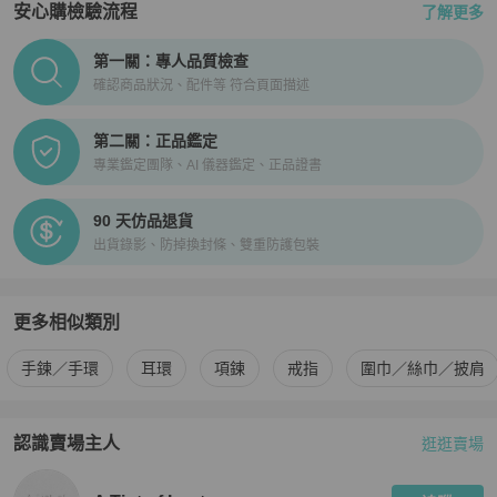
安心購檢驗流程
了解更多
PopChill拍拍圈正品驗證、安心購檢驗流程介紹
第一關：專人品質檢查
確認商品狀況、配件等 符合頁面描述
第二關：正品鑑定
專業鑑定團隊、AI 儀器鑑定、正品證書
90 天仿品退貨
出貨錄影、防掉換封條、雙重防護包裝
更多相似類別
更多
Les Nereides
女士配件
相似商品推薦
手鍊／手環
耳環
項鍊
戒指
圍巾／絲巾／披肩
認識賣場主人
逛逛賣場
PopChill 拍拍圈嚴選賣家
A Tint of Lustre
介紹