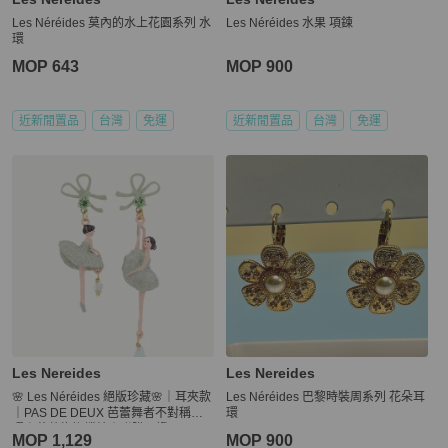
Les Néréides 莫內的水上花園系列 水
Les Néréides 水果 項鍊
環
MOP 643
MOP 900
近新閒置品
台灣
免運
近新閒置品
台灣
免運
Les Nereides
Les Nereides
🌸 Les Néréides 絕版珍藏🌸｜耳夾款
Les Néréides 巴黎時裝周系列 花朵耳
｜PAS DE DEUX 芭蕾舞者不對稱耳
環
環｜薄荷綠蝴蝶結｜附購買證明🌸
MOP 1,129
MOP 900