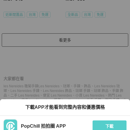
近新閒置品
台灣
免運
全新品
台灣
免運
看更多
大家都在看
les Nereides 雛菊手鍊
Les Nereides
、
琺瑯
、
手鍊
、
飾品
、
Les Nereides 琺
瑯
、
Les Nereides 手鍊
、
Les Nereides 飾品
、
琺瑯 手鍊
、
琺瑯 飾品
、
手鍊 飾
品
、
二手 Les Nereides
、
便宜 Les Nereides
、
小資 Les Nereides
、
熱門 Les
Nereides
、
中古 Les Nereides
、
推薦 Les Nereides
、
二手 手鍊
、
便宜 手鍊
、
小
資 手鍊
、
熱門 手鍊
、
中古 手鍊
、
推薦 手鍊
、
二手 飾品
、
便宜 飾品
、
小資 飾
下載APP才能看到完整內容和優惠價格
品
、
熱門 飾品
、
中古 飾品
、
推薦 飾品
PopChill 拍拍圈 APP
下載