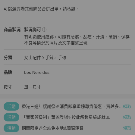
可挑選賣場其他飾品合併出單，請私訊。
Les Nereides
女士配件
商品狀態與細節
商品狀況
狀況尚可
有明顯使用痕跡，可能有磨痕、刮痕、汙漬、破損、保存
不良等情況於照片及文字描述呈現
狀況尚可
Les Nereides
女士配件
分類資訊
分類
女士配件
手鍊／手環
女士配件
/
手鍊／手環
推薦
Les Nereides
Les Nereides
精品
推薦清單
女士配件
品牌介紹
品牌
Les Nereides
尺寸
單一尺寸
活動
香港三週年感謝祭🎉消費即享重磅尊貴優惠，買越多、
領取
疊越多、賺越多🤑
活動
「賣家等級制」華麗登場✨按此解鎖星級成就👆🏻
領取
活動
期間限定🎉全站免本地&國際運費
領取