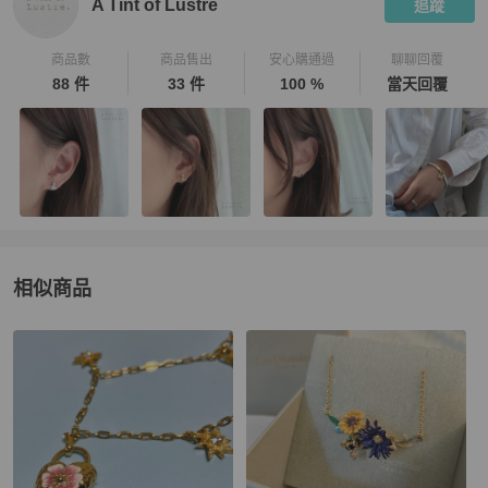
A Tint of Lustre
追蹤
商品數
商品售出
安心購通過
聊聊回覆
88 件
33 件
100 %
當天回覆
相似商品
更多相似
Les Nereides
女士配件
推薦精品