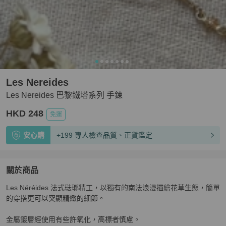
Les Nereides
Les Nereides 巴黎鐵塔系列 手鍊
HKD 248
免運
安心購
+199 專人檢查品質、正貨鑑定
關於商品
關於
Les Néréides 法式琺瑯精工，以獨有的南法浪漫描繪花草生態，簡單
Les Nereides 巴黎鐵塔系列 手鍊
商品詳情與購買須知
的穿搭更可以突顯精緻的細節。

金屬鍍層經使用有些許氧化，高標者慎慮。
