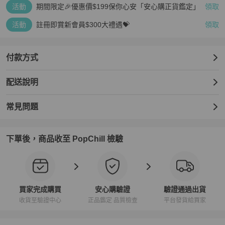
活動
期間限定🎉優惠價$199保你心安「安心購正貨鑑定」
領取
活動
註冊即賞新會員$300大禮遇💝
領取
付款方式
配送說明
常見問題
下單後，商品收至 PopChill 檢驗
買家完成購買
安心購驗證
驗證通過出貨
收貨至驗證中心
正品鑑定 品質檢查
平台發貨給買家