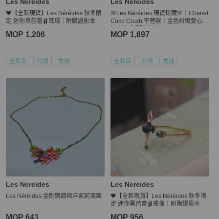
Les Nereides
Les Nereides
🖤【全新現貨】Les Néréides 秋冬限
🌸Les Néréides 現貨珍藏🌸｜Chanel
定 迷你黑芭蕾🩰耳環｜附購證影本
Coco Crush 平替款｜金色絎縫愛心戒
指｜法式優雅典藏
MOP 1,206
MOP 1,697
全新品
台灣
免運
全新品
台灣
免運
Les Nereides
Les Nereides
Les Néréides 金剛鸚鵡與洋紫荊項鍊
🖤【全新現貨】Les Néréides 秋冬限
定 迷你黑芭蕾🩰戒指｜附購證影本
MOP 643
MOP 956