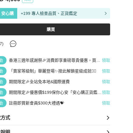
安心購
+199 專人檢查品質、正貨鑑定
購買
7
)
動
香港三週年感謝祭🎉消費即享重磅尊貴優惠，買越
領取
多、疊越多、賺越多🤑
動
「賣家等級制」華麗登場✨按此解鎖星級成就👆🏻
領取
動
期間限定🎉全站免本地&國際運費
領取
動
期間限定🎉優惠價$199保你心安「安心購正貨鑑
領取
定」
動
註冊即賞新會員$300大禮遇💝
領取
款方式
送說明