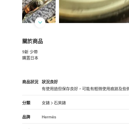
關於商品
關於
9新 少帶

Hermes 女裝手錶
商品詳情與購買須知
購置日本
Hermès
女錶
商品狀態與細節
商品狀況
狀況良好
有使用過但保存良好，可能有輕微使用痕跡及些
狀況良好
Hermès
女錶
分類資訊
分類
女錶
石英錶
女錶
/
石英錶
推薦
Hermès
Hermès
精品
推薦清單
女錶
品牌介紹
品牌
Hermès