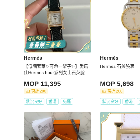
Hermès
Hermès
【低調奢華✨可帶一輩子✨】愛馬
Hermes 石英腕表
仕Hermes hour系列女士石英腕表
後鑲鑽升級貝母盤鑽刻 後配帶logo
MOP 11,395
MOP 5,698
的皮帶
現折 200
現折 200
狀況良好
香港
免運
狀況良好
香港