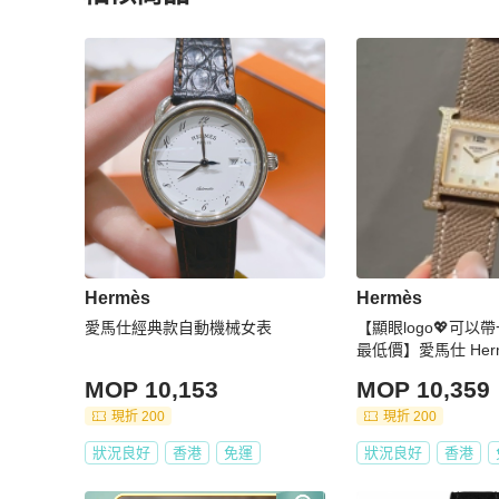
更多相似
Hermès
女錶
推薦精品
Hermès
Hermès
愛馬仕經典款自動機械女表
【顯眼logo💖可以
最低價】愛馬仕 Her
英表 後鑲鑽升級貝
MOP 10,153
MOP 10,359
現折 200
現折 200
狀況良好
香港
免運
狀況良好
香港