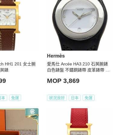
Hermès
ch HH1 201 女士腕
愛馬仕 Arcée HA3.210 石英腕錶
石英錶
白色錶盤 不鏽鋼錶帶 皮革錶帶 女
士款
99
MOP 3,869
日本
免運
狀況良好
日本
免運