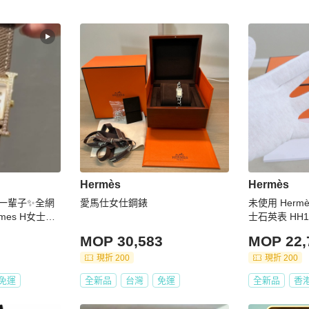
Hermès
Hermès
帶一輩子✨全網
愛馬仕女仕鋼錶
未使用 Hermè
mes H女士石
士石英表 HH1
母盤已換新錶帶
件盒子
MOP 30,583
MOP 22,
現折 200
現折 200
免運
全新品
台灣
免運
全新品
香