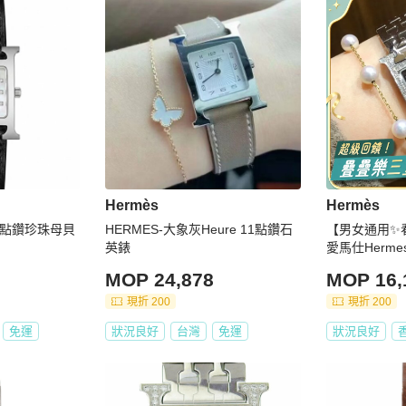
Hermès
Hermès
12點鑽珍珠母貝
HERMES-大象灰Heure 11點鑽石
【男女通用✨看
英錶
愛馬仕Hermes He
錶 25mm中號 石英機芯 鋼帶 黑
MOP 24,878
MOP 16,
錶盤
現折 200
現折 200
免運
狀況良好
台灣
免運
狀況良好