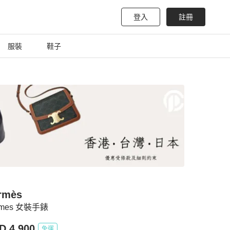
登入
註冊
服裝
鞋子
rmès
rmes 女裝手錶
D 4,900
免運