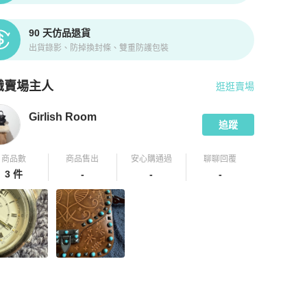
90 天仿品退貨
出貨錄影、防掉換封條、雙重防護包裝
識賣場主人
逛逛賣場
pChill 拍拍圈嚴選賣家
Girlish Room
介紹
Girlish Room
追蹤
商品數
商品售出
安心購通過
聊聊回覆
3 件
-
-
-