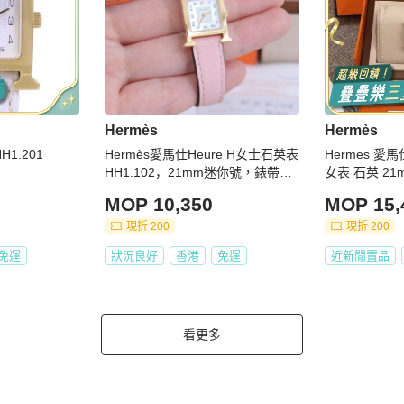
Hermès
Hermès
H1.201
Hermès愛馬仕Heure H女士石英表
Hermes 愛馬
HH1.102，21mm迷你號，錶帶後
女表 石英 21
換， 配件盒子證
MOP 10,350
MOP 15,
現折 200
現折 200
免運
狀況良好
香港
免運
近新閒置品
看更多