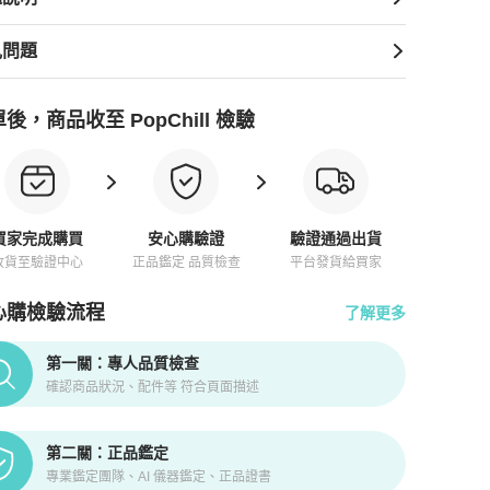
見問題
後，商品收至 PopChill 檢驗
買家完成購買
安心購驗證
驗證通過出貨
收貨至驗證中心
正品鑑定 品質檢查
平台發貨給買家
心購檢驗流程
了解更多
pChill拍拍圈正品驗證、安心購檢驗流程介紹
第一關：專人品質檢查
確認商品狀況、配件等 符合頁面描述
第二關：正品鑑定
專業鑑定團隊、AI 儀器鑑定、正品證書