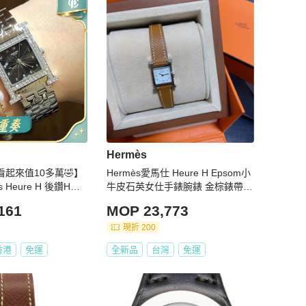
Hermès
起來值10多萬🤣】
Hermès愛馬仕 Heure H Epsom小
ure H 後鑽H手
牛皮石英女仕手錶腕錶 金棕錶帶/
色
迷你17mm/銀框
161
MOP 23,773
現折 200
香港
免運
全新品
台灣
免運