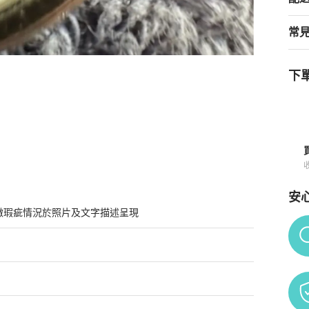
常
下單
安
微瑕疵情況於照片及文字描述呈現
Po