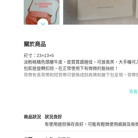
關於商品
關於
尺寸：23×13×5  

Chloe 腋下包 斜肩揹小包
商品詳情與購買須知
淡粉桃橘色頭層牛皮，皮質質感極佳，可放長夾，大手機可入
包釦是旋轉扣扭，在正常使用下有微微的髮絲紋！

背帶有長背帶和短背帶可替換成斜肩揹和腋下包呈現，背帶很
我在台北SOGO購入，直接就背回家，所以沒有拿防塵袋和盒子
查看
雖然是二手包，但我不常背，再加上我很會保養包包，狀況
Chloé
女包
商品狀態與細節
商品狀況
狀況良好
有使用過但保存良好，可能有輕微使用痕跡及些
狀況良好