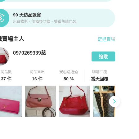
90 天仿品退貨
出貨錄影、防掉換封條、雙重防護包裝
識賣場主人
逛逛賣場
pChill 拍拍圈嚴選賣家
0970269339慈
介紹
0970269339慈
追蹤
商品數
商品售出
安心購通過
聊聊回覆
37 件
16 件
50 %
當天回覆