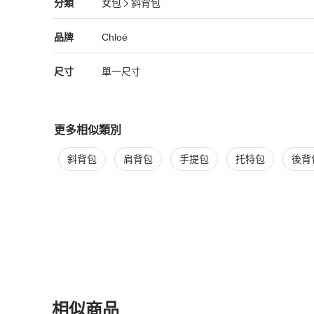
Chloé
女包
分類資訊
分類
女包
斜背包
女包
/
斜背包
推薦
Chloé
Chloé
精品
推薦清單
女包
品牌介紹
品牌
Chloé
尺寸
單一尺寸
更多相似類別
更多
Chloé
女包
相似商品推薦
斜背包
肩背包
手提包
托特包
後背
相似商品