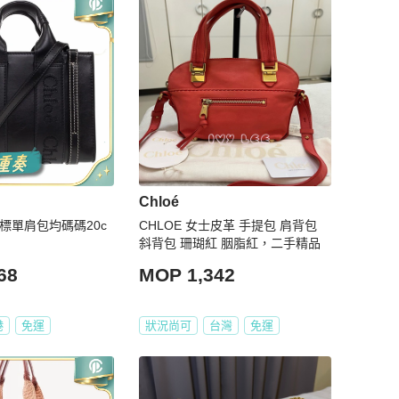
Chloé
 徽標單肩包均碼碼20c
CHLOE 女士皮革 手提包 肩背包
斜背包 珊瑚紅 胭脂紅，二手精品
68
MOP 1,342
港
免運
狀況尚可
台灣
免運