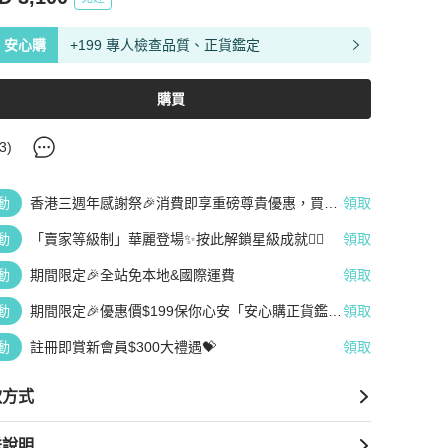
安心購
+199 專人檢查品質、正貨鑑定
購買
3
)
動
香港三週年感謝祭🎉消費即享重磅尊貴優惠，買越
領取
多、疊越多、賺越多🤑
動
「賣家等級制」華麗登場✨按此解鎖星級成就👆🏻
領取
動
期間限定🎉全站免本地&國際運費
領取
動
期間限定🎉優惠價$199保你心安「安心購正貨鑑
領取
定」
動
註冊即賞新會員$300大禮遇💝
領取
款方式
送說明