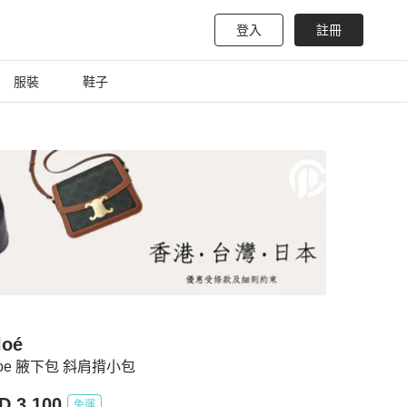
登入
註冊
服裝
鞋子
loé
loe 腋下包 斜肩揹小包
D 3,100
免運