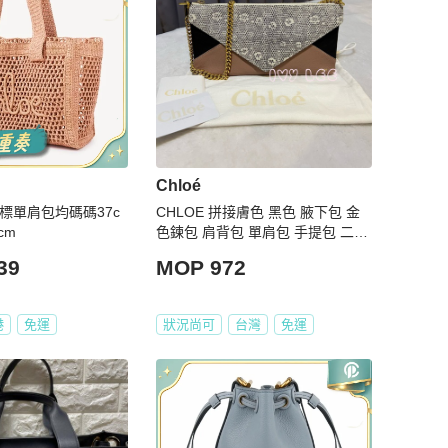
Chloé
 徽標單肩包均碼碼37c
CHLOE 拼接膚色 黑色 腋下包 金
cm
色鍊包 肩背包 單肩包 手提包 二手
精品
39
MOP 972
港
免運
狀況尚可
台灣
免運