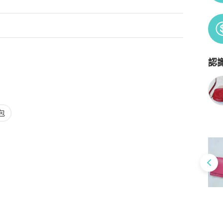
認
Po
包