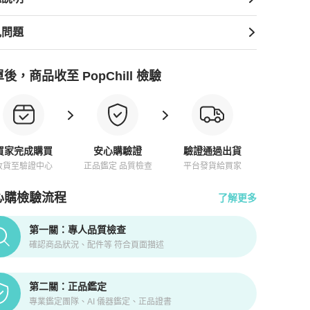
見問題
後，商品收至 PopChill 檢驗
買家完成購買
安心購驗證
驗證通過出貨
收貨至驗證中心
正品鑑定 品質檢查
平台發貨給買家
心購檢驗流程
了解更多
pChill拍拍圈正品驗證、安心購檢驗流程介紹
第一關：專人品質檢查
確認商品狀況、配件等 符合頁面描述
第二關：正品鑑定
專業鑑定團隊、AI 儀器鑑定、正品證書