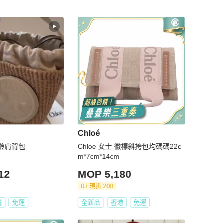
Chloé
減齡肩背包
Chloe 女士 徽標斜挎包均碼碼22c
m*7cm*14cm
12
MOP 5,180
現折 200
灣
免運
全新品
香港
免運