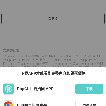
看更多
大家都在看
3.1 Phillip Lim 方領蕾絲微透上衣
3.1 Phillip Lim
、
紅色
、
T恤
、
上衣
、
紅色 3.1
Phillip Lim
、
紅色 T恤
、
紅色 上衣
、
3.1 Phillip Lim T恤
、
3.1 Phillip Lim 上衣
、
T
恤 上衣
、
二手 3.1 Phillip Lim
、
便宜 3.1 Phillip Lim
、
小資 3.1 Phillip Lim
、
熱門
3.1 Phillip Lim
、
中古 3.1 Phillip Lim
、
推薦 3.1 Phillip Lim
、
二手 T恤
、
便宜 T
恤
、
小資 T恤
、
熱門 T恤
、
中古 T恤
、
推薦 T恤
、
二手 上衣
、
便宜 上衣
、
小資 上
下載APP才能看到完整內容和優惠價格
衣
、
熱門 上衣
、
中古 上衣
、
推薦 上衣
PopChill 拍拍圈 APP
下載
上架
使用網頁版瀏覽器
忍痛放棄