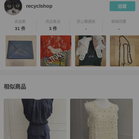
recyclshop
追蹤
商品數
商品售出
安心購通過
聊聊回覆
31 件
3 件
-
-
相似商品
更多相似
3.1 Phillip Lim
女裝
推薦精品