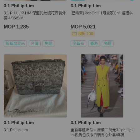
3.1 Phillip Lim
3.1 Phillip Lim
3.1 PHILLIP LIM 深藍豹紋緹花西裝外
[已結束] PopChill 1月賣家Chill送禮🥳
套 4/36/S/M
MOP 1,285
MOP 5,021
現折 200
近新閒置品
台灣
免運
全新品
香港
免運
3.1 Phillip Lim
3.1 Phillip Lim
3.1 Phillip Lim
全新專櫃正品✨ 原價三萬元3.1phillip l
im鵝黃色長版西裝背心外套/洋裝