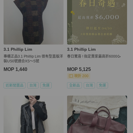
3.1 Phillip Lim
3.1 Phillip Lim
專櫃正品3.1 Phillip Lim 很有型直版洋
春日驚喜 ! 指定賣家最高折6000🥳
裝US0號適合XS～S號
MOP 1,440
MOP 5,125
現折 200
近新閒置品
台灣
免運
全新品
台灣
免運