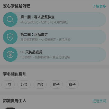
安心購檢驗流程
了解更多
PopChill拍拍圈正品驗證、安心購檢驗流程介紹
第一關：專人品質檢查
確認商品狀況、配件等 符合頁面描述
第二關：正品鑑定
專業鑑定團隊、AI 儀器鑑定、正品證書
90 天仿品退貨
出貨錄影、防掉換封條、雙重防護包裝
更多相似類別
更多
3.1 Phillip Lim
女裝
相似商品推薦
上衣
外套
洋裝
裙子
褲子
認識賣場主人
逛逛賣場
PopChill 拍拍圈嚴選賣家
recyclshop
介紹