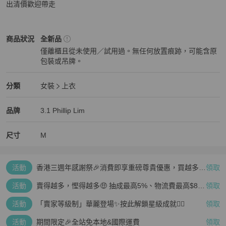
出清價歡迎帶走
3.1 Phillip Lim
女裝
商品狀態與細節
商品狀況
全新品
僅離櫃且從未使用／試用過。無任何放置痕跡，可能含原
包裝或吊牌。
全新品
3.1 Phillip Lim
女裝
分類資訊
分類
女裝
上衣
女裝
/
上衣
推薦
3.1 Phillip Lim
3.1 Phillip Lim
精品
推薦清單
女裝
品牌介紹
品牌
3.1 Phillip Lim
尺寸
M
活動
香港三週年感謝祭🎉消費即享重磅尊貴優惠，買越多、
領取
疊越多、賺越多🤑
活動
賣得越多，慳得越多🤑 抽成最高5%、物流費最高$800
領取
🤩 再見無上限抽成👋🏻
活動
「賣家等級制」華麗登場✨按此解鎖星級成就👆🏻
領取
活動
期間限定🎉全站免本地&國際運費
領取