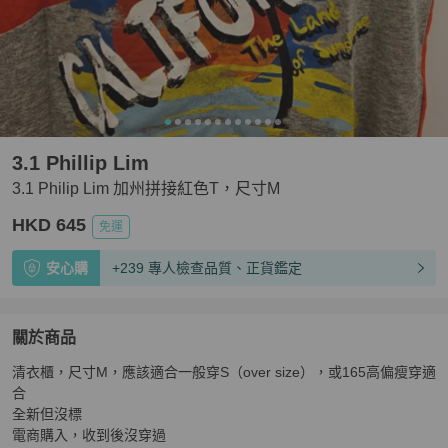
3.1 Phillip Lim
3.1 Philip Lim 加州拼接紅色T，尺寸M
HKD 645
免運
安心購
+239 專人檢查品質、正貨鑑定
關於商品
關於
清衣櫃，尺寸M，應該適合一般穿S（over size），或165高偏瘦穿適
3.1 Philip Lim 加州拼接紅色T，尺寸M
商品詳情與購買須
合

全新但沒標

電商購入，收到後沒穿過
