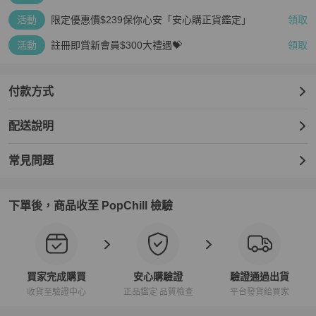
活動
限定優惠價$239保你心安「安心購正貨鑑定」
領取
活動
註冊即賞新會員$300大禮遇💝
領取
付款方式
配送說明
常見問題
下單後，商品收至 PopChill 檢驗
買家完成購買
安心購驗證
驗證通過出貨
收貨至驗證中心
正品鑑定 品質檢查
平台發貨給買家