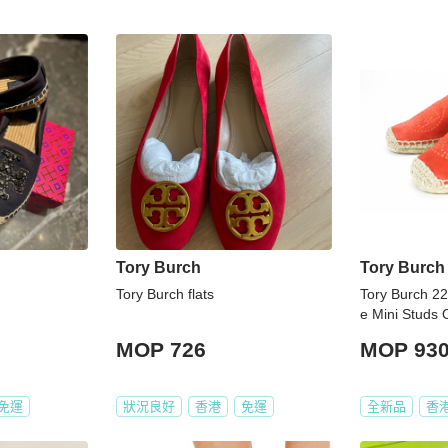
Tory Burch
Tory Burch
Tory Burch flats
Tory Burch 2
e Mini Studs
MOP 726
MOP 93
免運
狀況良好
香港
免運
全新品
香