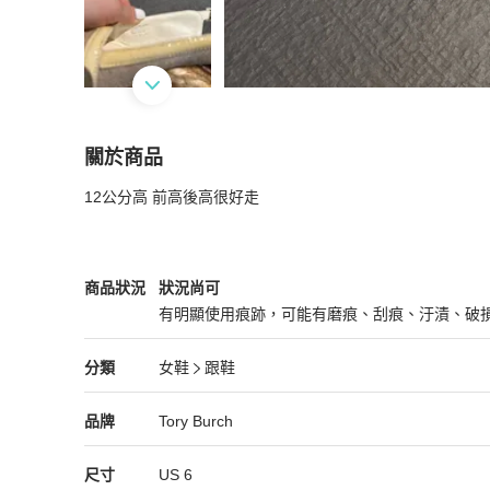
關於商品
關於
12公分高 前高後高很好走
Tory Burch 楔型鞋
商品詳情與購買須知
Tory Burch
女鞋
商品狀態與細節
商品狀況
狀況尚可
有明顯使用痕跡，可能有磨痕、刮痕、汙漬、破
狀況尚可
Tory Burch
女鞋
分類資訊
分類
女鞋
跟鞋
女鞋
/
跟鞋
推薦
Tory Burch
Tory Burch
精品
推薦清單
女鞋
品牌介紹
品牌
Tory Burch
尺寸
US
6