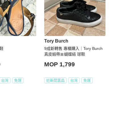
Tory Burch
涼鞋
9成新轉售 專櫃購入｜Tory Burch
真皮緞帶🎀蝴蝶結 球鞋
9
MOP 1,799
台灣
免運
近新閒置品
台灣
免運