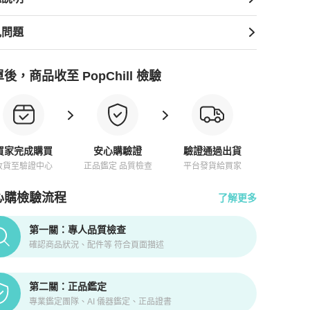
見問題
後，商品收至 PopChill 檢驗
買家完成購買
安心購驗證
驗證通過出貨
收貨至驗證中心
正品鑑定 品質檢查
平台發貨給買家
心購檢驗流程
了解更多
pChill拍拍圈正品驗證、安心購檢驗流程介紹
第一關：專人品質檢查
確認商品狀況、配件等 符合頁面描述
第二關：正品鑑定
專業鑑定團隊、AI 儀器鑑定、正品證書