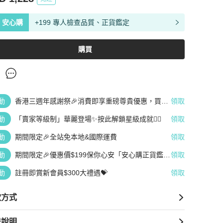
安心購
+199 專人檢查品質、正貨鑑定
購買
動
香港三週年感謝祭🎉消費即享重磅尊貴優惠，買越
領取
多、疊越多、賺越多🤑
動
「賣家等級制」華麗登場✨按此解鎖星級成就👆🏻
領取
動
期間限定🎉全站免本地&國際運費
領取
動
期間限定🎉優惠價$199保你心安「安心購正貨鑑
領取
定」
動
註冊即賞新會員$300大禮遇💝
領取
款方式
送說明