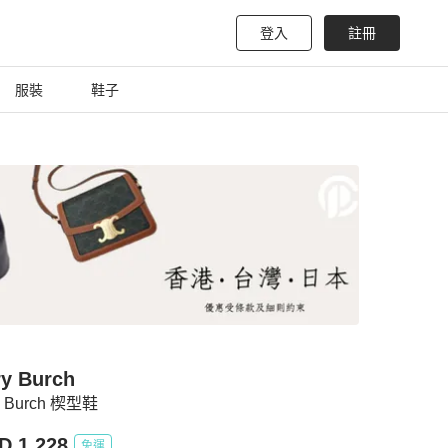
登入
註冊
服裝
鞋子
ry Burch
y Burch 楔型鞋
D 1,228
免運