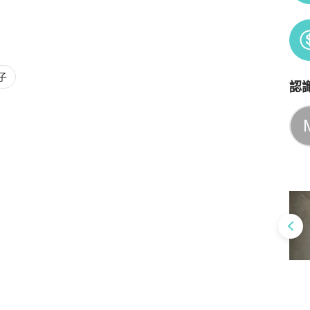
子
認
Po