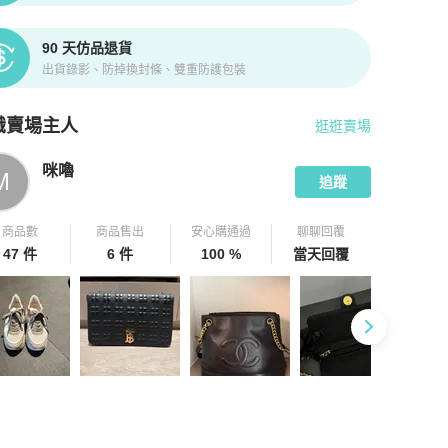
90 天仿品退貨
出貨錄影、防掉換封條、雙重防護包裝
識賣場主人
逛逛賣場
pChill 拍拍圈嚴選賣家
咪嚕
介紹
咪嚕
M
追蹤
商品數
商品售出
安心購通過
聊聊回覆
47 件
6 件
100 %
當天回覆