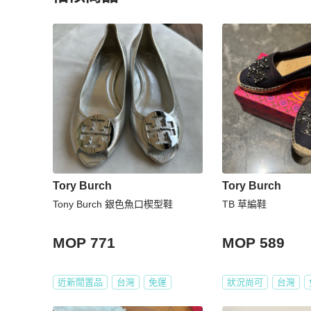
更多相似
Tory Burch
女鞋
推薦精品
Tory Burch
Tory Burch
Tony Burch 銀色魚口楔型鞋
TB 草編鞋
MOP 771
MOP 589
近新閒置品
台灣
免運
狀況尚可
台灣