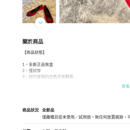
關於商品
關於
【商品狀態】

【PaLaCe全新正品】Roger Vivier (RV)紅色麂
1、全新正品無盒

2、僅試穿

3、同已穿過的白色平底鞋款

4、低價出清售出6.5號
查看
Roger Vivier
女鞋
商品狀態與細節
商品狀況
全新品
僅離櫃且從未使用／試用過。無任何放置痕跡，
全新品