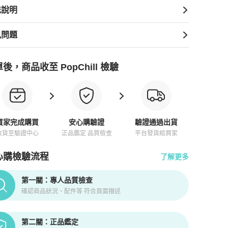
送說明
見問題
後，商品收至 PopChill 檢驗
買家完成購買
安心購驗證
驗證通過出貨
收貨至驗證中心
正品鑑定 品質檢查
平台發貨給買家
心購檢驗流程
了解更多
pChill拍拍圈正品驗證、安心購檢驗流程介紹
第一關：專人品質檢查
確認商品狀況、配件等 符合頁面描述
第二關：正品鑑定