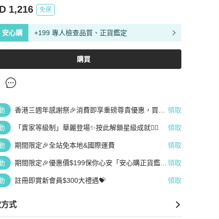
D 1,216
免運
安心購
+199 專人檢查品質、正貨鑑定
購買
動
香港三週年感謝祭🎉消費即享重磅尊貴優惠，買越
領取
多、疊越多、賺越多🤑
動
「賣家等級制」華麗登場✨按此解鎖星級成就👆🏻
領取
動
期間限定🎉全站免本地&國際運費
領取
動
期間限定🎉優惠價$199保你心安「安心購正貨鑑
領取
定」
動
註冊即賞新會員$300大禮遇💝
領取
款方式