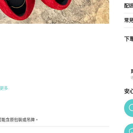
配
常
下單
皮平底鞋(6.5)
商品詳情與購買須知
更多
安
Po
可能含原包裝或吊牌。