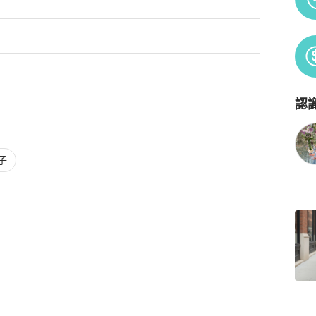
認
Po
子