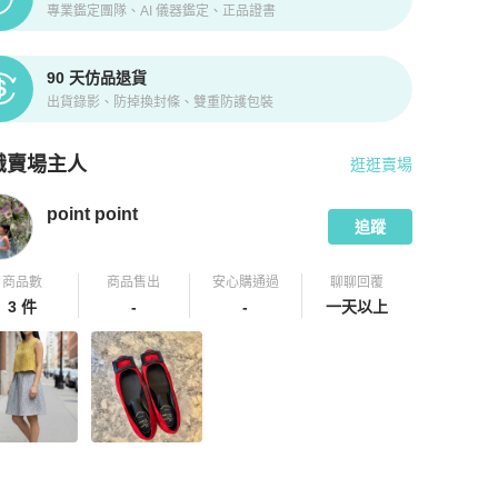
專業鑑定團隊、AI 儀器鑑定、正品證書
90 天仿品退貨
出貨錄影、防掉換封條、雙重防護包裝
識賣場主人
逛逛賣場
pChill 拍拍圈嚴選賣家
point point
介紹
point point
追蹤
商品數
商品售出
安心購通過
聊聊回覆
3 件
-
-
一天以上