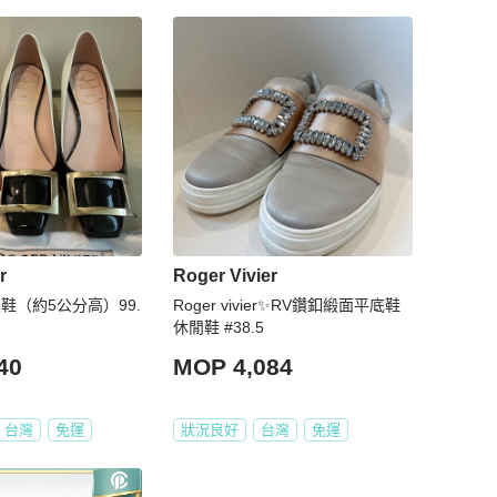
r
Roger Vivier
鞋（約5公分高）99.
Roger vivier✨RV鑽釦緞面平底鞋
休閒鞋 #38.5
40
MOP 4,084
台灣
免運
狀況良好
台灣
免運