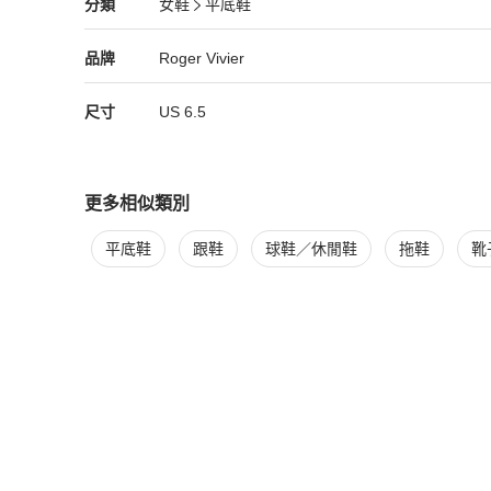
Roger Vivier
女鞋
分類資訊
分類
女鞋
平底鞋
女鞋
/
平底鞋
推薦
Roger Vivier
Roger Vivier
精品
推薦清單
女鞋
品牌介紹
品牌
Roger Vivier
尺寸
US
6.5
更多相似類別
更多
Roger Vivier
女鞋
相似商品推薦
平底鞋
跟鞋
球鞋／休閒鞋
拖鞋
靴