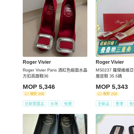
Roger Vivier
Roger Vivier
Roger Vivier Paris 酒紅色緞面水晶
MS0237 羅傑維
方扣高跟鞋36
層皮鞋 35.5碼
MOP 5,346
MOP 5,343
現折 200
現折 200
近新閒置品
台灣
免運
全新品
香港
免