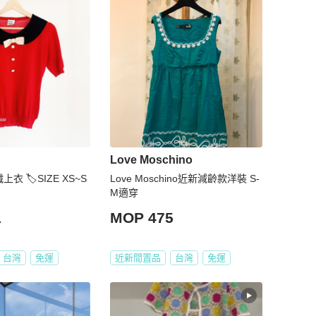
Love Moschino
織上衣 🏷️SIZE XS~S
Love Moschino近新減齡款洋裝 S-
M適穿
1
MOP 475
台灣
免運
近新閒置品
台灣
免運