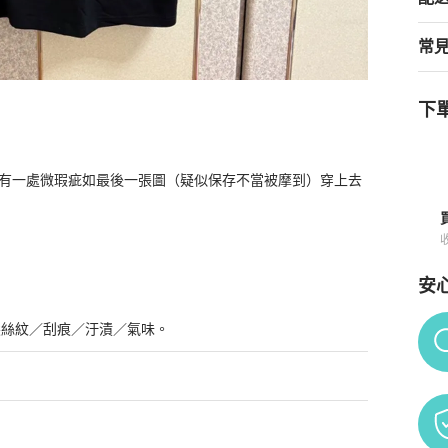
常
下單
肩膀有一處微瑕疵如最後一張圖（疑似保存不當被摩到）穿上去
穿
商品詳情與購買須知
安
Po
髮絲紋／刮痕／汙漬／氣味。