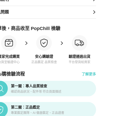
見問題
後，商品收至 PopChill 檢驗
買家完成購買
安心購驗證
驗證通過出貨
收貨至驗證中心
正品鑑定 品質檢查
平台發貨給買家
心購檢驗流程
了解更多
pChill拍拍圈正品驗證、安心購檢驗流程介紹
第一關：專人品質檢查
確認商品狀況、配件等 符合頁面描述
第二關：正品鑑定
專業鑑定團隊、AI 儀器鑑定、正品證書