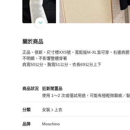
關於商品
關於
正品、很新、尺寸標XXS號、寬鬆版M-XL皆可穿、右邊
20）Moschino 正品黑色寬鬆版上衣 M-XL皆可
不明顯、不影響整體穿著

肩寬50公分、胸寬51公分、衣長69公分上下
Moschino
女裝
商品狀態與細節
商品狀況
近新閒置品
使用 1～2 次或僅試用過，可能有極輕微磨痕／
近新閒置品
Moschino
女裝
分類資訊
分類
女裝
上衣
女裝
/
上衣
推薦
Moschino
Moschino
精品
推薦清單
女裝
品牌介紹
品牌
Moschino