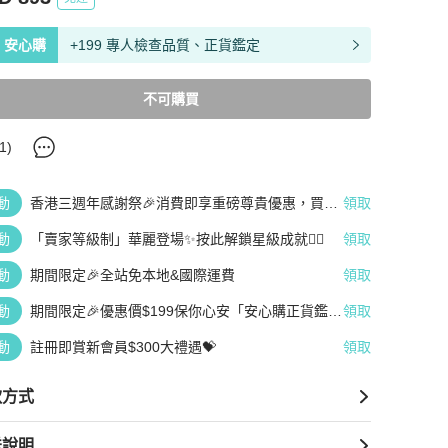
安心購
+199 專人檢查品質、正貨鑑定
不可購買
1
)
動
香港三週年感謝祭🎉消費即享重磅尊貴優惠，買越
領取
多、疊越多、賺越多🤑
動
「賣家等級制」華麗登場✨按此解鎖星級成就👆🏻
領取
動
期間限定🎉全站免本地&國際運費
領取
動
期間限定🎉優惠價$199保你心安「安心購正貨鑑
領取
定」
動
註冊即賞新會員$300大禮遇💝
領取
款方式
送說明