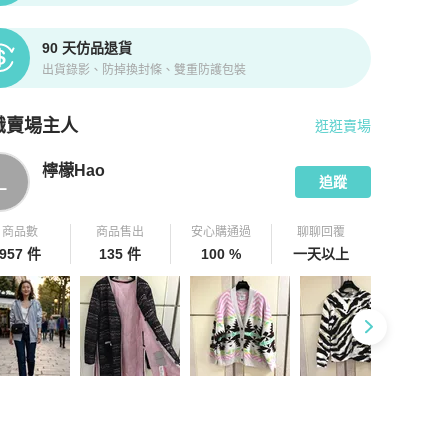
90 天仿品退貨
出貨錄影、防掉換封條、雙重防護包裝
識賣場主人
逛逛賣場
pChill 拍拍圈嚴選賣家
檸檬Hao
介紹
檸檬Hao
L
追蹤
商品數
商品售出
安心購通過
聊聊回覆
957 件
135 件
100 %
一天以上