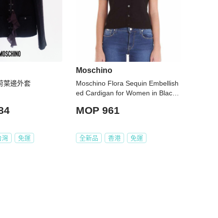
Moschino
 荷葉邊外套
Moschino Flora Sequin Embellish
ed Cardigan for Women in Black
(A0910-1101-555-38)
84
MOP 961
台灣
免運
全新品
香港
免運