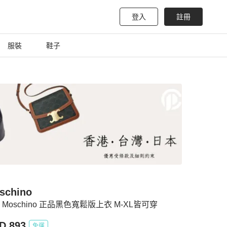
登入
註冊
服裝
鞋子
schino
）Moschino 正品黑色寬鬆版上衣 M-XL皆可穿
D 893
免運