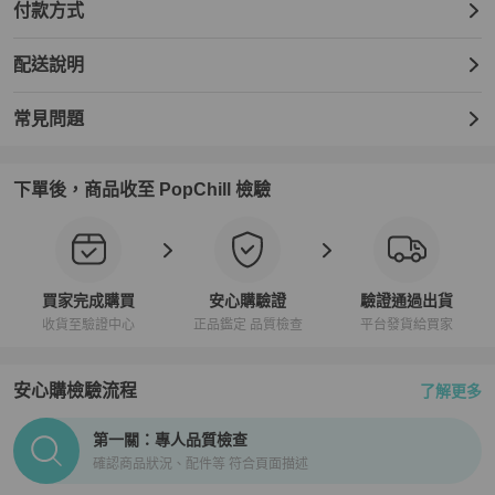
付款方式
配送說明
常見問題
下單後，商品收至 PopChill 檢驗
買家完成購買
安心購驗證
驗證通過出貨
收貨至驗證中心
正品鑑定 品質檢查
平台發貨給買家
安心購檢驗流程
了解更多
PopChill拍拍圈正品驗證、安心購檢驗流程介紹
第一關：專人品質檢查
確認商品狀況、配件等 符合頁面描述