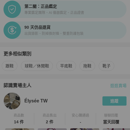
第二關：正品鑑定
專業鑑定團隊、AI 儀器鑑定、正品證書
90 天仿品退貨
出貨錄影、防掉換封條、雙重防護包裝
更多相似類別
更多
Valentino
女鞋
相似商品推薦
跟鞋
球鞋／休閒鞋
平底鞋
拖鞋
靴子
認識賣場主人
逛逛賣場
PopChill 拍拍圈嚴選賣家
Élysée TW
介紹
Élysée TW
追蹤
商品數
商品售出
安心購通過
聊聊回覆
14 件
2 件
-
當天回覆