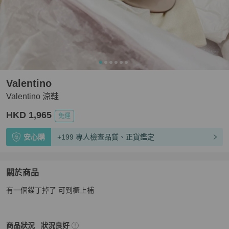
Valentino
Valentino 涼鞋
HKD 1,965
免運
安心購
+199 專人檢查品質、正貨鑑定
關於商品
關於
有一個錨丁掉了 可到櫃上補
Valentino 涼鞋
商品詳情與購買須知
Valentino
女鞋
商品狀態與細節
商品狀況
狀況良好