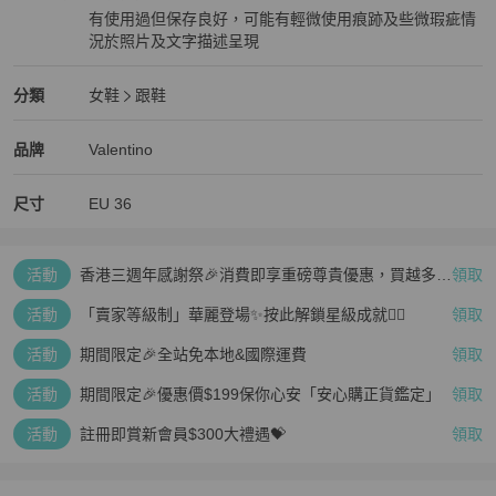
有使用過但保存良好，可能有輕微使用痕跡及些微瑕疵情
況於照片及文字描述呈現
狀況良好
Valentino
女鞋
分類資訊
分類
女鞋
跟鞋
女鞋
/
跟鞋
推薦
Valentino
Valentino
精品
推薦清單
女鞋
品牌介紹
品牌
Valentino
尺寸
EU
36
活動
香港三週年感謝祭🎉消費即享重磅尊貴優惠，買越多、
領取
疊越多、賺越多🤑
活動
「賣家等級制」華麗登場✨按此解鎖星級成就👆🏻
領取
活動
期間限定🎉全站免本地&國際運費
領取
活動
期間限定🎉優惠價$199保你心安「安心購正貨鑑定」
領取
活動
註冊即賞新會員$300大禮遇💝
領取