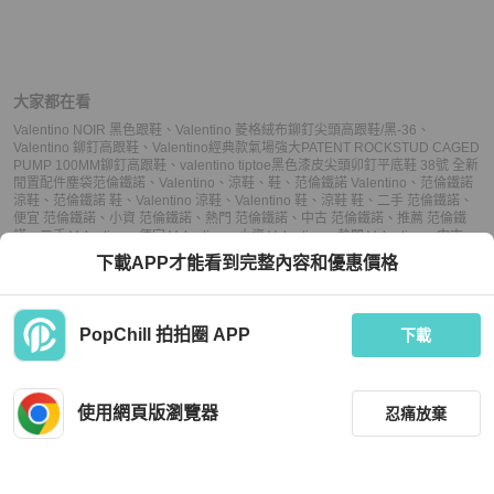
大家都在看
Valentino NOIR 黑色跟鞋
、
Valentino 菱格絨布鉚釘尖頭高跟鞋/黑-36
、
Valentino 鉚釘高跟鞋
、
Valentino經典款氣場強大PATENT ROCKSTUD CAGED
PUMP 100MM鉚釘高跟鞋
、
valentino tiptoe黑色漆皮尖頭卯釘平底鞋 38號 全新
閒置配件塵袋
范倫鐵諾
、
Valentino
、
涼鞋
、
鞋
、
范倫鐵諾 Valentino
、
范倫鐵諾
涼鞋
、
范倫鐵諾 鞋
、
Valentino 涼鞋
、
Valentino 鞋
、
涼鞋 鞋
、
二手 范倫鐵諾
、
便宜 范倫鐵諾
、
小資 范倫鐵諾
、
熱門 范倫鐵諾
、
中古 范倫鐵諾
、
推薦 范倫鐵
諾
、
二手 Valentino
、
便宜 Valentino
、
小資 Valentino
、
熱門 Valentino
、
中古
Valentino
、
推薦 Valentino
、
二手 涼鞋
、
便宜 涼鞋
、
小資 涼鞋
、
熱門 涼鞋
、
中
下載APP才能看到完整內容和優惠價格
古 涼鞋
、
推薦 涼鞋
、
二手 鞋
、
便宜 鞋
、
小資 鞋
、
熱門 鞋
、
中古 鞋
、
推薦 鞋
PopChill 拍拍圈 APP
下載
上架
使用網頁版瀏覽器
忍痛放棄
議價
購買
收藏
(
2
)
聊聊