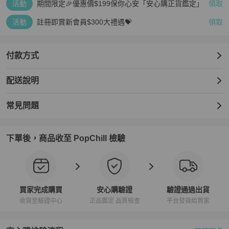
活動
期間限定🎉優惠價$199保你心安「安心購正貨鑑定」
領取
活動
註冊即賞新會員$300大禮遇💝
領取
付款方式
配送說明
常見問題
下單後，商品收至 PopChill 檢驗
買家完成購買
安心購驗證
驗證通過出貨
收貨至驗證中心
正品鑑定 品質檢查
平台發貨給買家