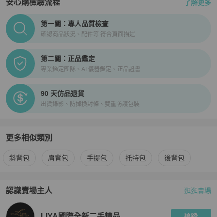
安心購檢驗流程
了解更多
PopChill拍拍圈正品驗證、安心購檢驗流程介紹
第一關：專人品質檢查
確認商品狀況、配件等 符合頁面描述
第二關：正品鑑定
專業鑑定團隊、AI 儀器鑑定、正品證書
90 天仿品退貨
出貨錄影、防掉換封條、雙重防護包裝
更多相似類別
更多
Alexander Wang
女包
相似商品推薦
斜背包
肩背包
手提包
托特包
後背包
認識賣場主人
逛逛賣場
PopChill 拍拍圈嚴選賣家
LIYA國際全新二手精品
介紹
LIYA國際全新二手精品
追蹤