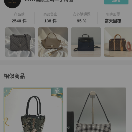
商品數
商品售出
安心購通過
聊聊回覆
2540 件
138 件
95 %
當天回覆
相似商品
更多相似
Alexander Wang
女包
推薦精品