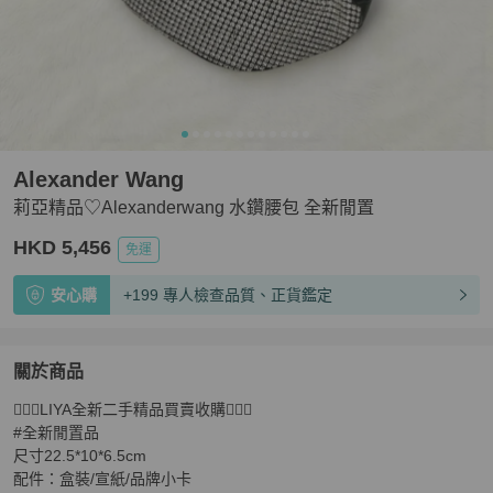
Alexander Wang
莉亞精品♡Alexanderwang 水鑽腰包 全新閒置
HKD 5,456
免運
安心購
+199 專人檢查品質、正貨鑑定
關於商品
關於
🧚🏻‍♀️LIYA全新二手精品買賣收購🧚🏻‍♀️

莉亞精品♡Alexanderwang 水鑽腰包 全新閒置
商品詳情
#全新閒置品

尺寸22.5*10*6.5cm

配件：盒裝/宣紙/品牌小卡
