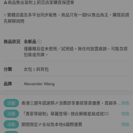
🔺商品售出皆附上莉亞店家購買保證單

✨實體店面及多平台同步販售，商品只有一個❗️以售出為主，購買前請
先聊聊詢問
Alexander Wang
女包
商品狀態與細節
商品狀況
全新品
僅離櫃且從未使用／試用過。無任何放置痕跡，可能含原
包裝或吊牌。
全新品
Alexander Wang
女包
分類資訊
分類
女包
斜背包
女包
/
斜背包
推薦
Alexander Wang
Alexander Wang
精品
推薦清單
女包
品牌介紹
品牌
Alexander Wang
活動
香港三週年感謝祭🎉消費即享重磅尊貴優惠，買越多、
領取
疊越多、賺越多🤑
活動
「賣家等級制」華麗登場✨按此解鎖星級成就👆🏻
領取
活動
期間限定🎉全站免本地&國際運費
領取