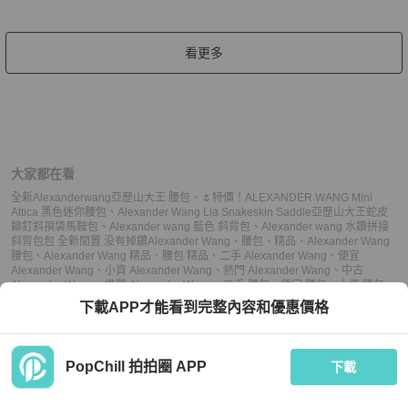
看更多
大家都在看
全新Alexanderwang亞歷山大王 腰包
、
🌷特價！ALEXANDER WANG Mini
Attica 黑色迷你腰包
、
Alexander Wang Lia Snakeskin Saddle亞歷山大王蛇皮
鉚釘斜孭袋馬鞍包
、
Alexander wang 藍色 斜背包
、
Alexander wang 水鑽拼接
斜背包包 全新閒置 没有掉鑽
Alexander Wang
、
腰包
、
精品
、
Alexander Wang
腰包
、
Alexander Wang 精品
、
腰包 精品
、
二手 Alexander Wang
、
便宜
Alexander Wang
、
小資 Alexander Wang
、
熱門 Alexander Wang
、
中古
Alexander Wang
、
推薦 Alexander Wang
、
二手 腰包
、
便宜 腰包
、
小資 腰包
、
熱門 腰包
、
中古 腰包
、
推薦 腰包
、
二手 精品
、
便宜 精品
、
小資 精品
、
熱門 精
下載APP才能看到完整內容和優惠價格
品
、
中古 精品
、
推薦 精品
PopChill 拍拍圈 APP
下載