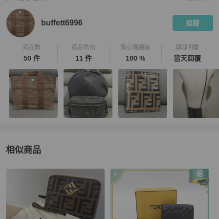
PopChill 拍拍圈嚴選賣家
buffett6996
介紹
buffett6996
追蹤
商品數
商品售出
安心購通過
聊聊回覆
50 件
11 件
100 %
當天回覆
相似商品
更多相似
Fendi
男士錢包 / 小皮件
推薦精品