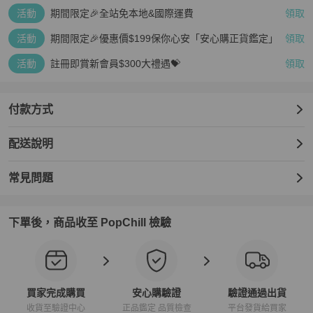
活動
期間限定🎉全站免本地&國際運費
領取
活動
期間限定🎉優惠價$199保你心安「安心購正貨鑑定」
領取
活動
註冊即賞新會員$300大禮遇💝
領取
付款方式
配送說明
常見問題
下單後，商品收至 PopChill 檢驗
買家完成購買
安心購驗證
驗證通過出貨
收貨至驗證中心
正品鑑定 品質檢查
平台發貨給買家