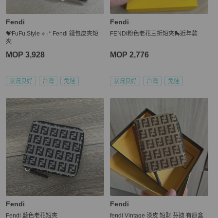
Fendi
Fendi
💝FuFu.Style ⟡.·* Fendi 錢包皮夾短
FENDI粉色老花三折短夾🛼近年款
夾
MOP 3,928
MOP 2,776
狀況良好
台灣
免運
狀況良好
台灣
免運
Fendi
Fendi
Fendi 藍色老花短夾
fendi Vintage 漆皮 短財 芬迪 有原盒