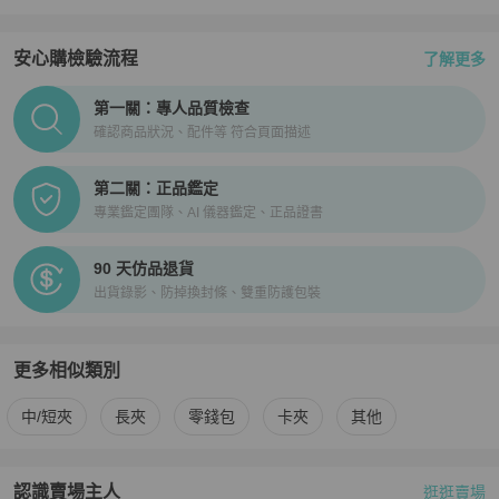
安心購檢驗流程
了解更多
PopChill拍拍圈正品驗證、安心購檢驗流程介紹
第一關：專人品質檢查
確認商品狀況、配件等 符合頁面描述
第二關：正品鑑定
專業鑑定團隊、AI 儀器鑑定、正品證書
90 天仿品退貨
出貨錄影、防掉換封條、雙重防護包裝
更多相似類別
更多
Fendi
男士錢包 / 小皮件
相似商品推薦
中/短夾
長夾
零錢包
卡夾
其他
認識賣場主人
逛逛賣場