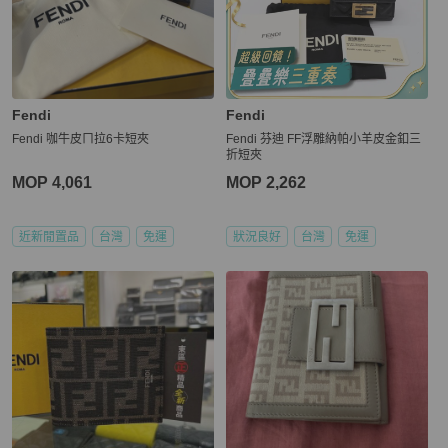
Fendi
Fendi
Fendi 咖牛皮ㄇ拉6卡短夾
Fendi 芬迪 FF浮雕納帕小羊皮金釦三
折短夾
MOP 4,061
MOP 2,262
近新閒置品
台灣
免運
狀況良好
台灣
免運