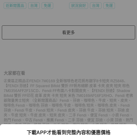
近新閒置品
台灣
免運
狀況良好
台灣
免運
看更多
大家都在看
㊣東區正精品㊣FENDI 7M0169 全新咖啡色老花帆布銀字8卡短夾 RZ5848
、
【FENDI 芬迪】FF Squared Bifold 雙折 FF帆布細節 皮革 卡夾 皮夾 短夾 棕色
7M0356AFF2F1SCD
、
Fendi FF布面八卡對開皮夾
、
【FENDI 芬迪】Shadow
Bifold 雙折 FF印花 皮革 皮夾 卡夾 短夾 米色 7M0169AP16F1RHO
、
Fendi 老佛
爺限量男士短夾 （全新閒置商品）
Fendi
、
芬迪
、
咖啡色
、
牛皮
、
短夾
、
皮夾
、
咖啡色 Fendi
、
咖啡色 芬迪
、
咖啡色 牛皮
、
咖啡色 短夾
、
咖啡色 皮夾
、
Fendi
芬迪
、
Fendi 牛皮
、
Fendi 短夾
、
Fendi 皮夾
、
芬迪 牛皮
、
芬迪 短夾
、
芬迪 皮
夾
、
牛皮 短夾
、
牛皮 皮夾
、
短夾 皮夾
、
二手 Fendi
、
便宜 Fendi
、
小資 Fendi
、
熱門 Fendi
、
中古 Fendi
、
推薦 Fendi
、
二手 芬迪
、
便宜 芬迪
、
小資 芬迪
、
熱門
芬迪
、
中古 芬迪
、
推薦 芬迪
、
二手 短夾
、
便宜 短夾
、
小資 短夾
、
熱門 短夾
、
中古 短夾
、
推薦 短夾
、
二手 皮夾
、
便宜 皮夾
、
小資 皮夾
、
熱門 皮夾
、
中古 皮
下載APP才能看到完整內容和優惠價格
夾
、
推薦 皮夾