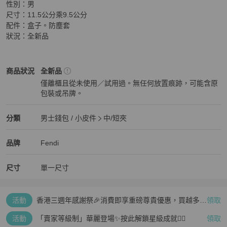
性別：男

尺寸：11.5公分乘9.5公分

配件：盒子。防塵套

狀況：全新品
Fendi
男士錢包 / 小皮件
商品狀態與細節
商品狀況
全新品
僅離櫃且從未使用／試用過。無任何放置痕跡，可能含原
包裝或吊牌。
全新品
Fendi
男士錢包 / 小皮件
分類資訊
分類
男士錢包 / 小皮件
中/短夾
男士錢包 / 小皮件
/
中/短夾
推薦
Fendi
Fendi
精品
推薦清單
男士錢包 / 小皮件
品牌介紹
品牌
Fendi
尺寸
單一尺寸
活動
香港三週年感謝祭🎉消費即享重磅尊貴優惠，買越多、
領取
疊越多、賺越多🤑
活動
「賣家等級制」華麗登場✨按此解鎖星級成就👆🏻
領取