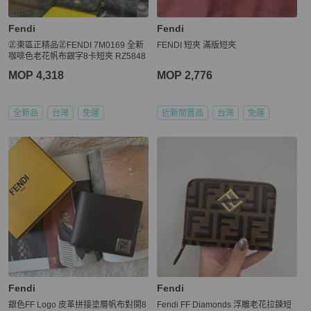
Fendi
Fendi
㊣東區正精品㊣FENDI 7M0169 全新
FENDI 短夾 滿版短夾
咖啡色老花帆布銀字8卡短夾 RZ5848
MOP 4,318
MOP 2,776
全新品
台灣
免運
近新閒置品
台灣
免運
Fendi
Fendi
銀色FF Logo 皮革拼接塗層帆布對開8
Fendi FF Diamonds 浮雕老花拉鍊短