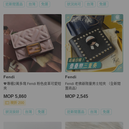
近新閒置品
台灣
免運
狀況尚可
台灣
免運
Fendi
Fendi
💖專櫃2萬多塊 Fendi 粉色皮革可愛短
Fendi 老佛爺限量男士短夾 （全新閒
夾
置商品）
MOP 5,860
MOP 2,545
現折 200
狀況良好
台灣
免運
近新閒置品
台灣
免運