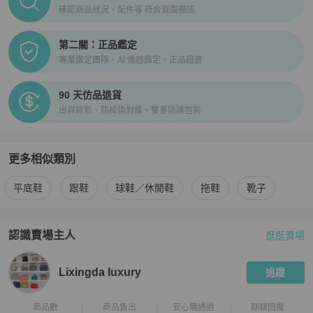
確認商品狀況、配件等 符合頁面描述
第二關：正品鑑定
專業鑑定團隊、AI 儀器鑑定、正品證書
90 天仿品退貨
出貨錄影、防掉換封條、雙重防護包裝
更多相似類別
更多
Roger Vivier
女鞋
相似商品推薦
平底鞋
跟鞋
球鞋／休閒鞋
拖鞋
靴子
認識賣場主人
逛逛賣場
PopChill 拍拍圈嚴選賣家
Lixingda luxury
介紹
Lixingda luxury
追蹤
商品數
商品售出
安心購通過
聊聊回覆