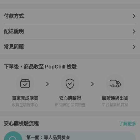
付款方式
配送說明
常見問題
下單後，商品收至 PopChill 檢驗
買家完成購買
安心購驗證
驗證通過出貨
收貨至驗證中心
正品鑑定 品質檢查
平台發貨給買家
安心購檢驗流程
了解更多
PopChill拍拍圈正品驗證、安心購檢驗流程介紹
第一關：專人品質檢查