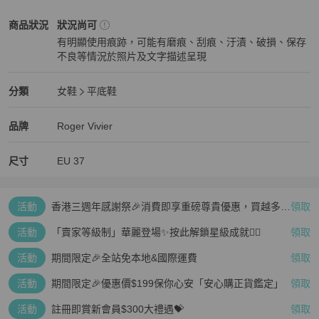
Roger Vivier
女鞋
商品狀態與細節
商品狀況
狀況尚可
有明顯使用痕跡，可能有磨痕、刮痕、汙漬、破損、保存
不良等情況於照片及文字描述呈現
狀況尚可
Roger Vivier
女鞋
分類資訊
分類
女鞋
平底鞋
女鞋
/
平底鞋
推薦
Roger Vivier
Roger Vivier
精品
推薦清單
女鞋
品牌介紹
品牌
Roger Vivier
尺寸
EU
37
活動
香港三週年感謝祭🎉消費即享重磅尊貴優惠，買越多、
領取
疊越多、賺越多🤑
活動
「賣家等級制」華麗登場✨按此解鎖星級成就👆🏻
領取
活動
期間限定🎉全站免本地&國際運費
領取
活動
期間限定🎉優惠價$199保你心安「安心購正貨鑑定」
領取
活動
註冊即賞新會員$300大禮遇💝
領取