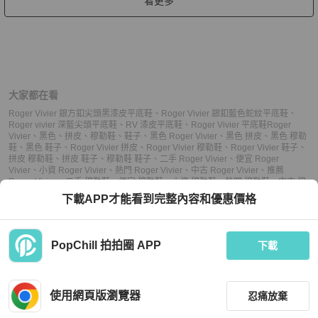
看更多
大家都在看
Roger Vivier 銀方釦尖頭黑漆皮平底鞋
、
Roger Vivier 銀釦藍色蛇紋平底鞋
、
Roger vivier 深藍尖頭平底鞋
、
RV 漆皮平底鞋
、
Roger Vivier 平底鞋
Roger
Vivier
、
黑色
、
拼皮
、
穆勒鞋
、
鞋子
、
黑色 Roger Vivier
、
黑色 拼皮
、
黑色 穆勒
鞋
、
黑色 鞋子
、
Roger Vivier 拼皮
、
Roger Vivier 穆勒鞋
、
Roger Vivier 鞋子
、
拼皮 穆勒鞋
、
拼皮 鞋子
、
穆勒鞋 鞋子
、
二手 Roger Vivier
、
便宜 Roger
Vivier
、
小資 Roger Vivier
、
熱門 Roger Vivier
、
中古 Roger Vivier
、
推薦
Roger Vivier
、
二手 穆勒鞋
、
便宜 穆勒鞋
、
小資 穆勒鞋
、
熱門 穆勒鞋
、
中古 穆
勒鞋
、
推薦 穆勒鞋
、
二手 鞋子
、
便宜 鞋子
、
小資 鞋子
、
熱門 鞋子
、
中古 鞋
下載APP才能看到完整內容和優惠價格
子
、
推薦 鞋子
PopChill 拍拍圈 APP
下載
上架
使用網頁版瀏覽器
忍痛放棄