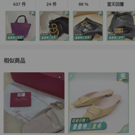
637 件
24 件
88 %
當天回覆
相似商品
更多相似
Roger Vivier
女鞋
推薦精品