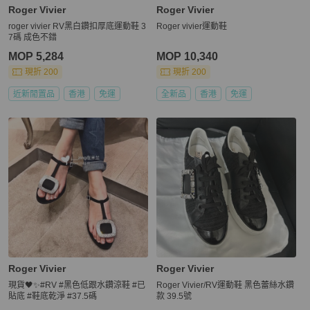
Roger Vivier
Roger Vivier
roger vivier RV黑白鑽扣厚底運動鞋 3
Roger vivier運動鞋
7碼 成色不錯
MOP 5,284
MOP 10,340
現折 200
現折 200
近新閒置品
香港
免運
全新品
香港
免運
Roger Vivier
Roger Vivier
現貨🖤✨#RV #黑色低跟水鑽涼鞋 #已
Roger Vivier/RV運動鞋 黑色蕾絲水鑽
貼底 #鞋底乾淨 #37.5碼
款 39.5號