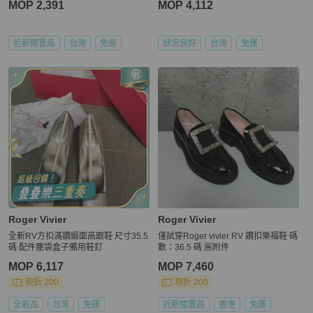
MOP 2,391
MOP 4,112
近新閒置品
台灣
免運
狀況良好
台灣
免運
Roger Vivier
Roger Vivier
全新RV方扣滿鑽緞面高跟鞋 尺寸35.5
僅試穿Roger vivier RV 鑽扣樂福鞋 碼
碼 配件塵袋盒子備用鞋釘
數：36.5 碼 🈚附件
MOP 6,117
MOP 7,460
現折 200
現折 200
全新品
台灣
免運
近新閒置品
香港
免運