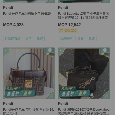
Fendi
Fendi
Fendi 芬迪 老花麻將腋下包 底長20
Fendi Baguette 法棍包 小牛皮材質 紫
粉色 迷你號 19 *11 *5 98新配件塵袋
MOP 4,028
MOP 12,542
現折 200
近新閒置品
香港
免運
狀況良好
台灣
免運
Fendi
Fendi
Fendi/芬迪 老花 中号 硬盒 附肩带 19.
Fendi 深棕色2936顆粒牛皮peekaboo
5*11*14.5
男款郵差包 28x22x5 98新配件塵袋