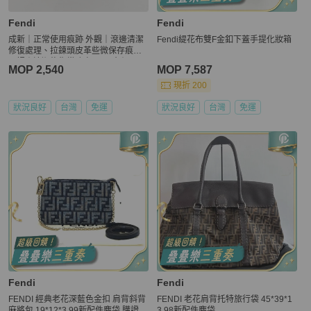
Fendi
Fendi
成新｜正常使用痕跡 外觀｜滾邊清潔
Fendi緹花布雙F金釦下蓋手提化妝箱
修復處理、拉鍊頭皮革些微保存痕跡
內裡｜清潔修復常務處理 尺寸｜
MOP 2,540
MOP 7,587
現折 200
狀況良好
台灣
免運
狀況良好
台灣
免運
Fendi
Fendi
FENDI 經典老花深藍色金扣 肩背斜背
FENDI 老花肩背托特旅行袋 45*39*1
麻將包 19*12*3 99新配件塵袋 購證
3 98新配件塵袋