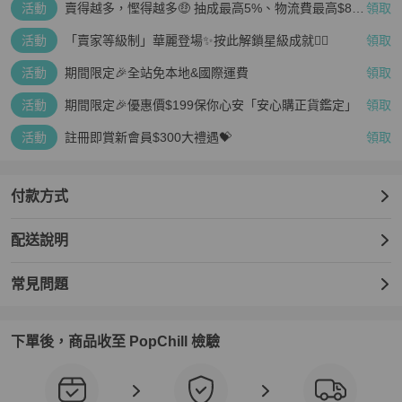
活動
賣得越多，慳得越多🤑 抽成最高5%、物流費最高$800
領取
🤩 再見無上限抽成👋🏻
活動
「賣家等級制」華麗登場✨按此解鎖星級成就👆🏻
領取
活動
期間限定🎉全站免本地&國際運費
領取
活動
期間限定🎉優惠價$199保你心安「安心購正貨鑑定」
領取
活動
註冊即賞新會員$300大禮遇💝
領取
付款方式
配送說明
常見問題
下單後，商品收至 PopChill 檢驗