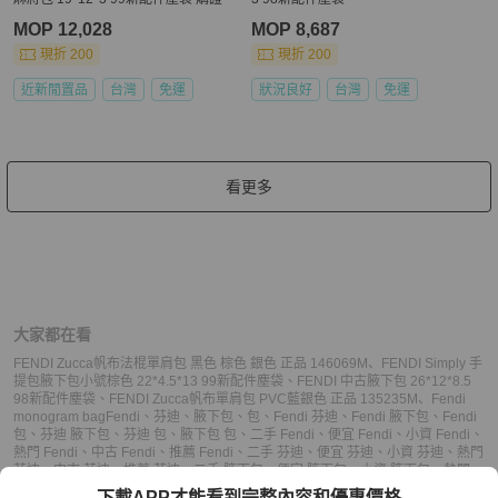
MOP 12,028
MOP 8,687
現折 200
現折 200
近新閒置品
台灣
免運
狀況良好
台灣
免運
看更多
大家都在看
FENDI Zucca帆布法棍單肩包 黑色 棕色 銀色 正品 146069M
、
FENDI Simply 手
提包腋下包小號棕色 22*4.5*13 99新配件塵袋
、
FENDI 中古腋下包 26*12*8.5
98新配件塵袋
、
FENDI Zucca帆布單肩包 PVC藍銀色 正品 135235M
、
Fendi
monogram bag
Fendi
、
芬迪
、
腋下包
、
包
、
Fendi 芬迪
、
Fendi 腋下包
、
Fendi
包
、
芬迪 腋下包
、
芬迪 包
、
腋下包 包
、
二手 Fendi
、
便宜 Fendi
、
小資 Fendi
、
熱門 Fendi
、
中古 Fendi
、
推薦 Fendi
、
二手 芬迪
、
便宜 芬迪
、
小資 芬迪
、
熱門
芬迪
、
中古 芬迪
、
推薦 芬迪
、
二手 腋下包
、
便宜 腋下包
、
小資 腋下包
、
熱門
腋下包
、
中古 腋下包
、
推薦 腋下包
、
二手 包
、
便宜 包
、
小資 包
、
熱門 包
、
中
下載APP才能看到完整內容和優惠價格