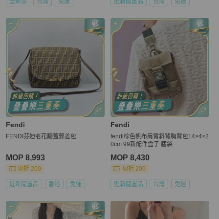
全新品
台灣
免運
近新閒置品
台灣
免運
Fendi
Fendi
FENDI芬迪老花翻蓋郵差包
fendi棕色帆布肩背斜背胸背包14×4×2
0cm 99新配件盒子 塵袋
MOP 8,993
MOP 8,430
現折 200
現折 200
近新閒置品
香港
免運
近新閒置品
台灣
免運