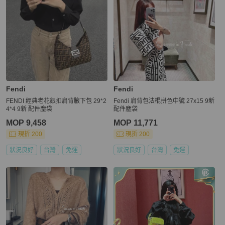
Fendi
Fendi
FENDI 經典老花銀扣肩背腋下包 29*2
Fendi 肩背包法棍拼色中號 27x15 9新
4*4 9新 配件塵袋
配件塵袋
MOP 9,458
MOP 11,771
現折 200
現折 200
狀況良好
台灣
免運
狀況良好
台灣
免運