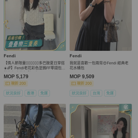
Fendi
Fendi
【情人節限量👩🏻‍❤️‍💋‍👨🏻多巴胺夏日穿搭
我就是喜歡一包兩背😍Fendi 經典老
☀️🌈】Fendi老花彩色塗鴉FF零錢包
花水桶包
鏈條包|麻將包|腋下包
MOP 5,179
MOP 9,509
現折 200
現折 200
狀況良好
香港
免運
狀況良好
台灣
免運