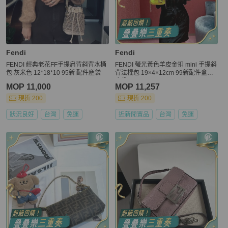
Fendi
Fendi
FENDI 經典老花FF手提肩背斜背水桶
FENDI 螢光黃色羊皮金扣 mini 手提斜
包 灰米色 12*18*10 95新 配件塵袋
背法棍包 19×4×12cm 99新配件盒子
塵袋
MOP 11,000
MOP 11,257
現折 200
現折 200
狀況良好
台灣
免運
近新閒置品
台灣
免運