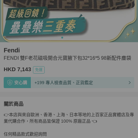
Fendi
FENDI 雙F老花磁吸開合元寶腋下包32*16*5 98新配件塵袋
HKD 7,143
免運
安心購
+199 專人檢查品質、正貨鑑定
關於商品
關於
👉本店與來自歐洲、香港、上海、日本等地的上百家正品實體店及專
FENDI 雙F老花磁吸開合元寶腋下包32*16*5 98新配件塵
業代購合作，所有商品皆保證 100% 原廠正品 👈

任何精品款式歡迎詢問
