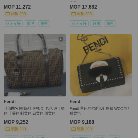
肩帶
MOP 11,272
MOP 17,682
現折 200
現折 200
狀況良好
香港
免運
狀況良好
台灣
免運
Fendi
Fendi
《仙闆名牌精品》FENDI 老花 波士頓
Fendi 黑色老佛爺卯釘銀鍊 WOC包 /
包 手提包 斜背包 肩背包 側背包
斜背包
MOP 9,252
MOP 9,188
現折 200
現折 200