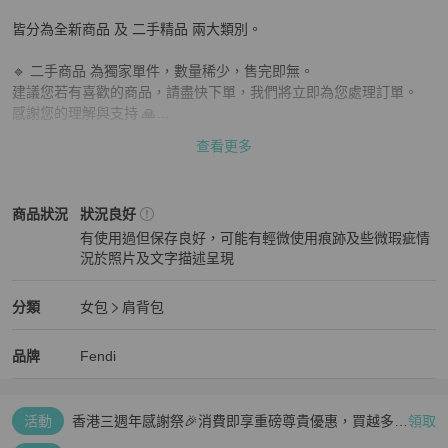
皆分為全新商品 及 二手精品 兩大類別。

🔹 二手商品 為獨家單件，數量稀少，售完即無。

建議您若有喜歡的商品，請盡快下單，我們將立即為您處理訂單。

感謝您的理解與支持 🙏

查看更多
📌 下單前請務必確認：

✔ 商品是否仍有庫存

✔ 尺寸是否合適

Fendi
女包
商品狀態與細節
商品狀況
狀況良好
再次感謝您的配合與體諒 🙏

有使用過但保存良好，可能有輕微使用痕跡及些微瑕疵情
況於照片及文字描述呈現
💳 支援 零卡分期付款，歡迎隨時私訊洽詢！

狀況良好
⚠️ 注意事項：二手商品售出後恕不接受退換貨，敬請理解。
Fendi
女包
分類資訊
分類
女包
肩背包
女包
/
肩背包
推薦
Fendi
Fendi
精品
推薦清單
女包
品牌介紹
品牌
Fendi
活動
香港三週年感謝祭🎉消費即享重磅尊貴優惠，買越多、
領取
疊越多、賺越多🤑