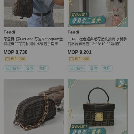
Fendi
Fendi
摩登百搭款🤎Fendi芬迪Monogram金
FENDI 橙色經典老花壓紋抽繩 水桶手
扣經典FF老花抽繩小水桶包手提單肩
提肩背斜背包 12*18*10 98新配件塵
斜挎包
袋
MOP 8,738
MOP 9,201
現折 200
現折 200
狀況良好
台灣
免運
狀況良好
台灣
免運