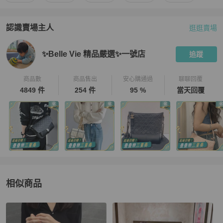
認識賣場主人
逛逛賣場
PopChill 拍拍圈嚴選賣家
✨Belle Vie 精品嚴選✨一號店
介紹
✨Belle Vie 精品嚴選✨一號店
追蹤
商品數
商品售出
安心購通過
聊聊回覆
4849 件
254 件
95 %
當天回覆
相似商品
更多相似
Fendi
女包
推薦精品