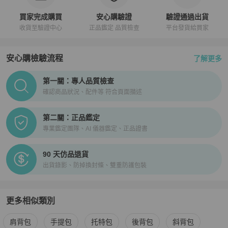
買家完成購買
安心購驗證
驗證通過出貨
收貨至驗證中心
正品鑑定 品質檢查
平台發貨給買家
安心購檢驗流程
了解更多
PopChill拍拍圈正品驗證、安心購檢驗流程介紹
第一關：專人品質檢查
確認商品狀況、配件等 符合頁面描述
第二關：正品鑑定
專業鑑定團隊、AI 儀器鑑定、正品證書
90 天仿品退貨
出貨錄影、防掉換封條、雙重防護包裝
更多相似類別
更多
Fendi
女包
相似商品推薦
肩背包
手提包
托特包
後背包
斜背包