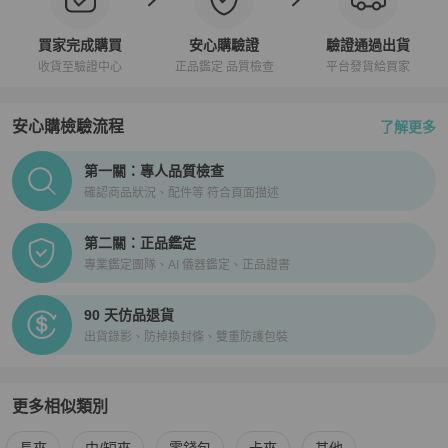
買家完成購買
安心購驗證
驗證通過出貨
收貨至驗證中心
正品鑑定 品質檢查
平台發貨給買家
安心購檢驗流程
了解更多
PopChill拍拍圈正品驗證、安心購檢驗流程介紹
第一關：專人品質檢查
確認商品狀況、配件等 符合頁面描述
第二關：正品鑑定
專業鑑定團隊、AI 儀器鑑定、正品證書
90 天仿品退貨
出貨錄影、防掉換封條、雙重防護包裝
更多相似類別
更多
Vivienne Westwood
女士錢包 / 小皮件
相似商品推薦