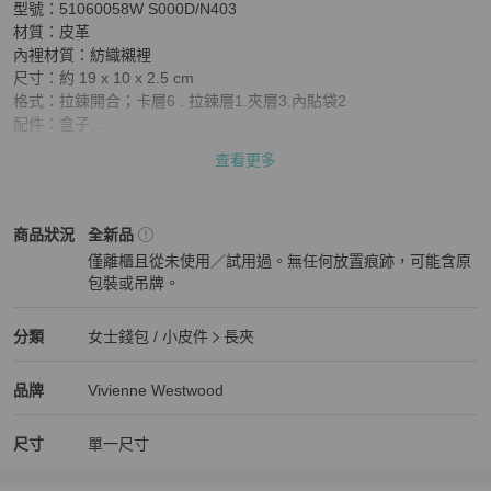
型號：51060058W S000D/N403

材質：皮革

內裡材質：紡織襯裡

尺寸：約 19 x 10 x 2.5 cm

格式：拉鍊開合；卡層6 . 拉鍊層1.夾層3.內貼袋2

配件：盒子

來源：歐洲真品平行輸入

查看更多
注意事項：(請務必確認同意後下單) 

1.如來源為平行輸入之商品除新品瑕疵無提供保固服務 

2.商品配件以賣場說明為準，請務必確認可接受再下單 

Vivienne Westwood
女士錢包 / 小皮件
商品狀態與細節
商品狀況
全新品
3.鑑賞期商品僅供鑑賞，封條拆除後恕不接受退換貨商品配件以賣場
僅離櫃且從未使用／試用過。無任何放置痕跡，可能含原
說明為準，請務必確認可接受再下單

包裝或吊牌。
4.如為親送商品請當場確認商品與配件，如現場無異議且交付成功，
全新品
視同放棄消保法規定之網購鑑賞期及退貨權利。
Vivienne Westwood
女士錢包 / 小皮件
分類資訊
分類
女士錢包 / 小皮件
長夾
女士錢包 / 小皮件
/
長夾
推薦
Vivienne Westwood
Vivienne Westwood
精品
推薦清單
女士錢包 / 小皮件
品牌介紹
品牌
Vivienne Westwood
尺寸
單一尺寸