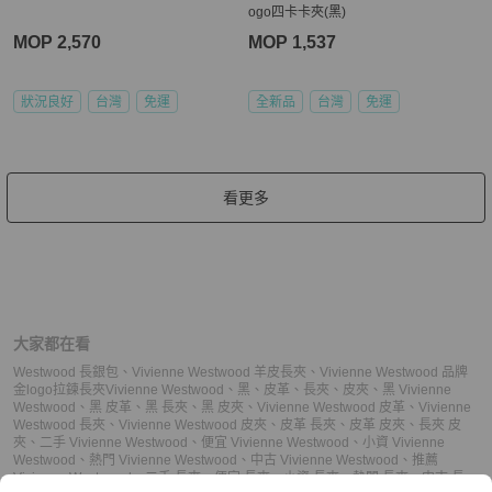
ogo四卡卡夾(黑)
MOP 2,570
MOP 1,537
狀況良好
台灣
免運
全新品
台灣
免運
看更多
大家都在看
Westwood 長銀包
、
Vivienne Westwood 羊皮長夾
、
Vivienne Westwood 品牌
金logo拉鍊長夾
Vivienne Westwood
、
黑
、
皮革
、
長夾
、
皮夾
、
黑 Vivienne
Westwood
、
黑 皮革
、
黑 長夾
、
黑 皮夾
、
Vivienne Westwood 皮革
、
Vivienne
Westwood 長夾
、
Vivienne Westwood 皮夾
、
皮革 長夾
、
皮革 皮夾
、
長夾 皮
夾
、
二手 Vivienne Westwood
、
便宜 Vivienne Westwood
、
小資 Vivienne
Westwood
、
熱門 Vivienne Westwood
、
中古 Vivienne Westwood
、
推薦
Vivienne Westwood
、
二手 長夾
、
便宜 長夾
、
小資 長夾
、
熱門 長夾
、
中古 長