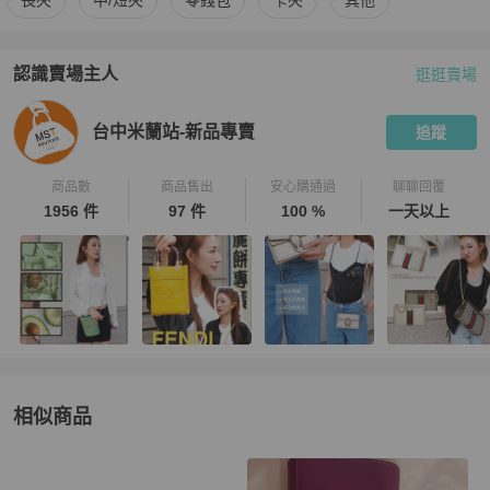
長夾
中/短夾
零錢包
卡夾
其他
認識賣場主人
逛逛賣場
PopChill 拍拍圈嚴選賣家
台中米蘭站-新品專賣
介紹
台中米蘭站-新品專賣
追蹤
商品數
商品售出
安心購通過
聊聊回覆
1956 件
97 件
100 %
一天以上
相似商品
更多相似
Vivienne Westwood
女士錢包 / 小皮件
推薦精品