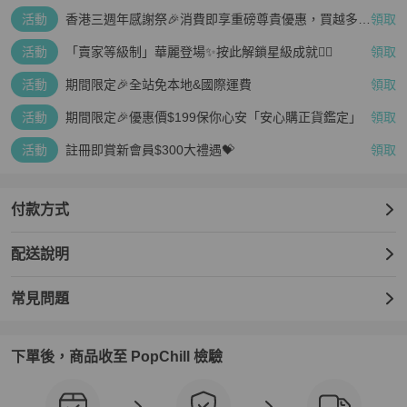
活動
香港三週年感謝祭🎉消費即享重磅尊貴優惠，買越多、
領取
疊越多、賺越多🤑
活動
「賣家等級制」華麗登場✨按此解鎖星級成就👆🏻
領取
活動
期間限定🎉全站免本地&國際運費
領取
活動
期間限定🎉優惠價$199保你心安「安心購正貨鑑定」
領取
活動
註冊即賞新會員$300大禮遇💝
領取
付款方式
配送說明
常見問題
下單後，商品收至 PopChill 檢驗