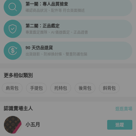
PopChill拍拍圈正品驗證、安心購檢驗流程介紹
第一關：專人品質檢查
確認商品狀況、配件等 符合頁面描述
第二關：正品鑑定
專業鑑定團隊、AI 儀器鑑定、正品證書
90 天仿品退貨
出貨錄影、防掉換封條、雙重防護包裝
更多相似類別
更多
Moschino
女包
相似商品推薦
肩背包
手提包
托特包
後背包
斜背包
認識賣場主人
逛逛賣場
PopChill 拍拍圈嚴選賣家
小五月
介紹
小五月
追蹤