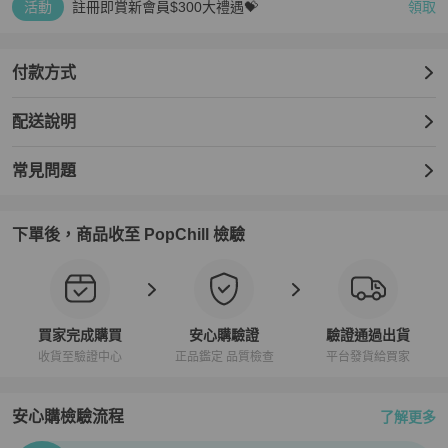
活動
註冊即賞新會員$300大禮遇💝
領取
付款方式
配送說明
常見問題
下單後，商品收至 PopChill 檢驗
買家完成購買
安心購驗證
驗證通過出貨
收貨至驗證中心
正品鑑定 品質檢查
平台發貨給買家
安心購檢驗流程
了解更多