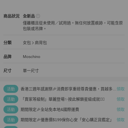
Moschino
女包
商品狀態與細節
商品狀況
全新品
僅離櫃且從未使用／試用過。無任何放置痕跡，可能含原
包裝或吊牌。
全新品
Moschino
女包
分類資訊
分類
女包
肩背包
女包
/
肩背包
推薦
Moschino
Moschino
精品
推薦清單
女包
品牌介紹
品牌
Moschino
尺寸
單一尺寸
活動
香港三週年感謝祭🎉消費即享重磅尊貴優惠，買越多、
領取
疊越多、賺越多🤑
活動
「賣家等級制」華麗登場✨按此解鎖星級成就👆🏻
領取
活動
期間限定🎉全站免本地&國際運費
領取
活動
期間限定🎉優惠價$199保你心安「安心購正貨鑑定」
領取