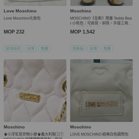
Love Moschino
Moschino
Love Moschino化妝包
MOSCHINO《全新》限量 Teddy Bea
r 小熊包｜可肩背・斜背・手提三用｜
附原盒防塵袋 吊牌
MOP 232
MOP 1,542
狀況尚可
台灣
免運
全新品
台灣
免運
Moschino
Moschino
🧠小浮気見世物小屋🧠義大利製🇮🇹
LOVE MOSCHINO 經典白色圓筒包