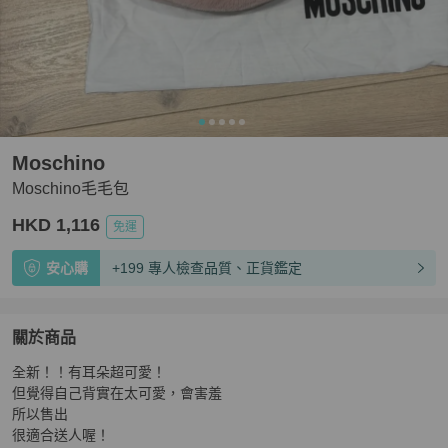
Moschino
Moschino毛毛包
HKD 1,116
免運
安心購
+199 專人檢查品質、正貨鑑定
關於商品
關於
全新！！有耳朵超可愛！

Moschino毛毛包
商品詳情與購買須知
但覺得自己背實在太可愛，會害羞

所以售出

很適合送人喔！