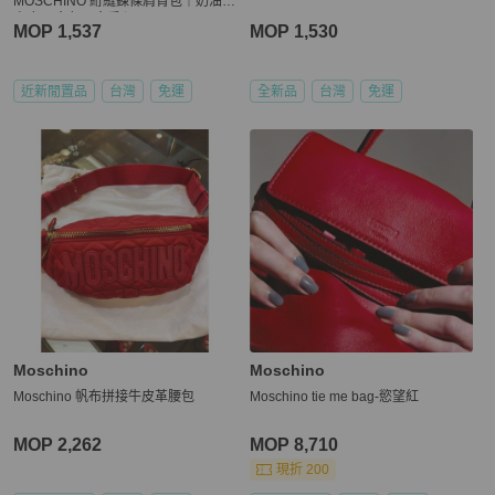
MOSCHINO 絎縫鍊條肩背包｜奶油白
真皮 × 金色五金愛心
MOP 1,537
MOP 1,530
近新閒置品
台灣
免運
全新品
台灣
免運
Moschino
Moschino
Moschino 帆布拼接牛皮革腰包
Moschino tie me bag-慾望紅
MOP 2,262
MOP 8,710
現折 200