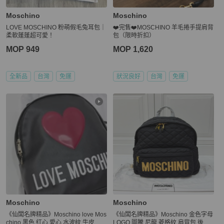
Moschino
Moschino
LOVE MOSCHINO 粉萌假毛兔耳包｜
❤️完售❤️MOSCHINO 羊毛捲手提肩背
柔軟蓬蓬超可愛！
包（限時折扣）
MOP 949
MOP 1,620
全新品
台灣
免運
狀況良好
台灣
免運
Moschino
Moschino
《仙闆名牌精品》Moschino love Mos
《仙闆名牌精品》Moschino 金色字母
chino 黑色 红心 愛心 水波紋 牛皮 後
LOGO 圖騰 尼龍 菱格紋 肩背包 後背