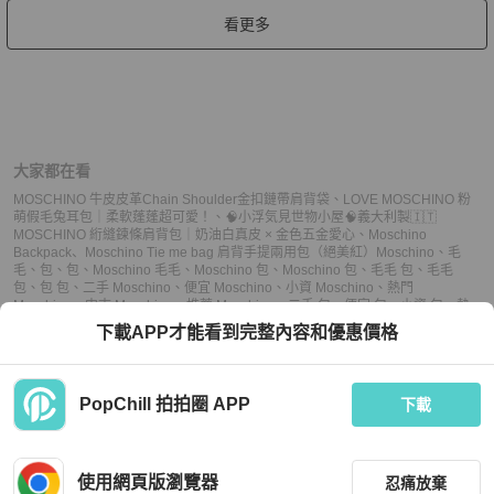
看更多
大家都在看
MOSCHINO 牛皮皮革Chain Shoulder金扣鏈帶肩背袋
、
LOVE MOSCHINO 粉
萌假毛兔耳包｜柔軟蓬蓬超可愛！
、
🧠小浮気見世物小屋🧠義大利製🇮🇹
MOSCHINO 絎縫鍊條肩背包｜奶油白真皮 × 金色五金愛心
、
Moschino
Backpack
、
Moschino Tie me bag 肩背手提兩用包（絕美紅）
Moschino
、
毛
毛
、
包
、
包
、
Moschino 毛毛
、
Moschino 包
、
Moschino 包
、
毛毛 包
、
毛毛
包
、
包 包
、
二手 Moschino
、
便宜 Moschino
、
小資 Moschino
、
熱門
Moschino
、
中古 Moschino
、
推薦 Moschino
、
二手 包
、
便宜 包
、
小資 包
、
熱
門 包
、
中古 包
、
推薦 包
、
二手 包
、
便宜 包
、
小資 包
、
熱門 包
、
中古 包
、
推薦
下載APP才能看到完整內容和優惠價格
包
PopChill 拍拍圈 APP
下載
上架
使用網頁版瀏覽器
忍痛放棄