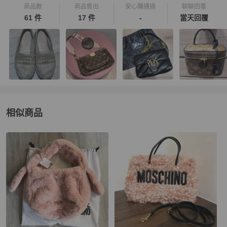
商品數
商品售出
安心購通過
聊聊回覆
61 件
17 件
-
當天回覆
相似商品
更多相似
Moschino
女包
推薦精品