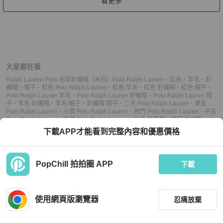
看更多
大家都在看
Ralph Lauren Polo 毛球針織帽（米白）
Polo Ralph Lauren
、
紅色
、
羊毛
、
針
織帽
、
帽子
、
紅色 Polo Ralph Lauren
、
紅色 羊毛
、
紅色 針織帽
、
紅色 帽子
、
Polo Ralph Lauren 羊毛
、
Polo Ralph Lauren 針織帽
、
Polo Ralph Lauren 帽
子
、
羊毛 針織帽
、
羊毛 帽子
、
針織帽 帽子
、
二手 Polo Ralph Lauren
、
便宜
Polo Ralph Lauren
、
小資 Polo Ralph Lauren
、
熱門 Polo Ralph Lauren
、
中古
Polo Ralph Lauren
、
推薦 Polo Ralph Lauren
、
二手 針織帽
、
便宜 針織帽
、
小
資 針織帽
、
熱門 針織帽
、
中古 針織帽
、
推薦 針織帽
、
二手 帽子
、
便宜 帽子
、
下載APP才能看到完整內容和優惠價格
小資 帽子
、
熱門 帽子
、
中古 帽子
、
推薦 帽子
PopChill 拍拍圈 APP
下載
上架
使用網頁版瀏覽器
忍痛放棄