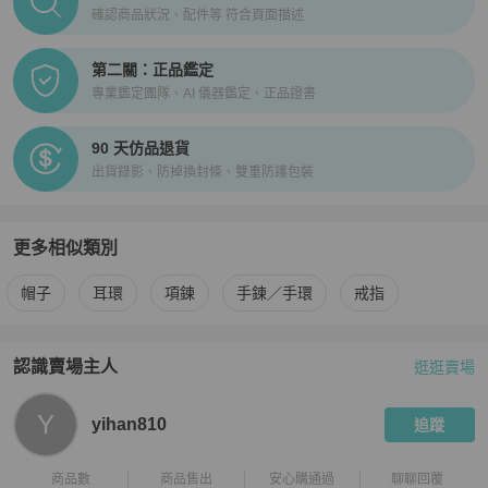
確認商品狀況、配件等 符合頁面描述
第二關：正品鑑定
專業鑑定團隊、AI 儀器鑑定、正品證書
90 天仿品退貨
出貨錄影、防掉換封條、雙重防護包裝
更多相似類別
更多
Polo Ralph Lauren
女士配件
相似商品推薦
帽子
耳環
項鍊
手鍊／手環
戒指
認識賣場主人
逛逛賣場
PopChill 拍拍圈嚴選賣家
yihan810
介紹
Y
yihan810
追蹤
商品數
商品售出
安心購通過
聊聊回覆