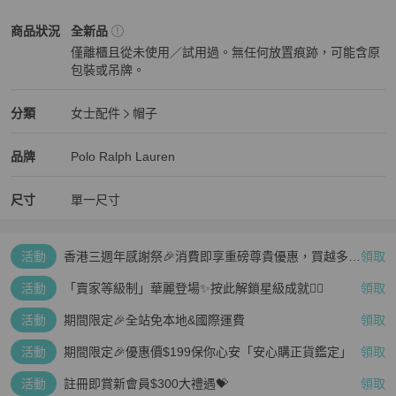
Polo Ralph Lauren
女士配件
商品狀態與細節
商品狀況
全新品
僅離櫃且從未使用／試用過。無任何放置痕跡，可能含原
包裝或吊牌。
全新品
Polo Ralph Lauren
女士配件
分類資訊
分類
女士配件
帽子
女士配件
/
帽子
推薦
Polo Ralph Lauren
Polo Ralph Lauren
精品
推薦清單
女士配件
品牌介紹
品牌
Polo Ralph Lauren
尺寸
單一尺寸
活動
香港三週年感謝祭🎉消費即享重磅尊貴優惠，買越多、
領取
疊越多、賺越多🤑
活動
「賣家等級制」華麗登場✨按此解鎖星級成就👆🏻
領取
活動
期間限定🎉全站免本地&國際運費
領取
活動
期間限定🎉優惠價$199保你心安「安心購正貨鑑定」
領取
活動
註冊即賞新會員$300大禮遇💝
領取