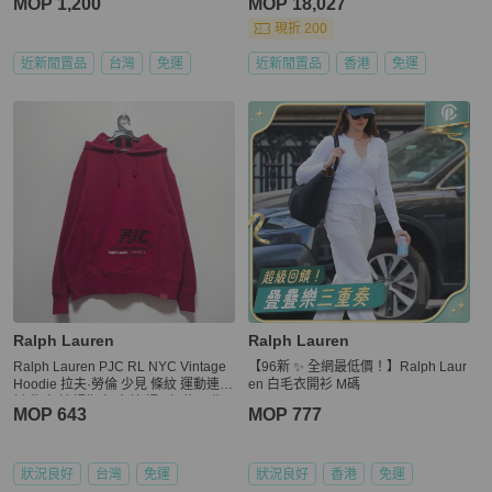
MOP 1,200
MOP 18,027
現折 200
近新閒置品
台灣
免運
近新閒置品
香港
免運
Ralph Lauren
Ralph Lauren
Ralph Lauren PJC RL NYC Vintage
【96新 ✨ 全網最低價！】Ralph Laur
Hoodie 拉夫·勞倫 少見 條紋 運動連帽
en 白毛衣開衫 M碼
衫 復古 連帽衛衣 古著 帽T 紐約 早期
MOP 643
MOP 777
老品
狀況良好
台灣
免運
狀況良好
香港
免運