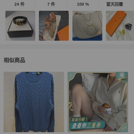
24 件
7 件
100 %
當天回覆
相似商品
更多相似
Polo Ralph Lauren
女士配件
推薦精品