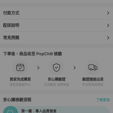
付款方式
配送說明
常見問題
下單後，商品收至 PopChill 檢驗
買家完成購買
安心購驗證
驗證通過出貨
收貨至驗證中心
正品鑑定 品質檢查
平台發貨給買家
安心購檢驗流程
了解更多
PopChill拍拍圈正品驗證、安心購檢驗流程介紹
第一關：專人品質檢查