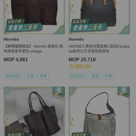
Hermès
Hermès
【赫蒂國際精品】 Hermès 愛馬仕 帆
HERMES 黑色阿登皮框C金扣Escapa
布拼皮革手提包 vintage
da系列公文手提包肩背包
MOP 4,061
MOP 20,719
現折 200
狀況良好
台灣
免運
狀況良好
香港
免運