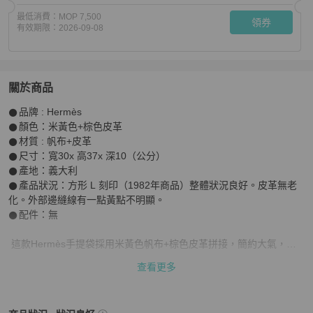
最低消費：
MOP 7,500
領券
有效期限：
2026-09-08
關於商品
關於
𒊹︎品牌 : Hermès

【赫蒂國際精品】 Hermès 愛馬仕 麻質百褶托特包 vintag
𒊹︎顏色：米黃色+棕色皮革

𒊹︎材質 : 帆布+皮革

𒊹︎尺寸：寬30x 高37x 深10（公分）

𒊹︎產地：義大利

𒊹︎產品狀況：方形 L 刻印（1982年商品）整體狀況良好。皮革無老
化。外部邊縫線有一點黃點不明顯。

𒊹︎配件：無

 這款Hermès手提袋採用米黃色帆布+棕色皮革拼接，簡約大氣，百
褶設計讓包身立體有型✨。尺寸約30x37cm，容量大，通勤或短途旅
查看更多
行都很實用。皮革手把柔軟耐用，手提肩背都OK，帆布材質輕巧清
潔，四季都能搭配。低調優雅，是愛馬仕經典款，二手市場也很保
值，實用又有收藏價值💼。
