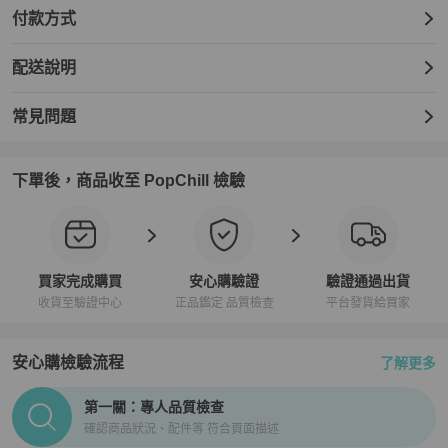
付款方式
配送說明
常見問題
下單後，商品收至 PopChill 檢驗
買家完成購買
安心購驗證
驗證通過出貨
收貨至驗證中心
正品鑑定 品質檢查
平台發貨給買家
安心購檢驗流程
了解更多
PopChill拍拍圈正品驗證、安心購檢驗流程介紹
第一關：專人品質檢查
確認商品狀況、配件等 符合頁面描述