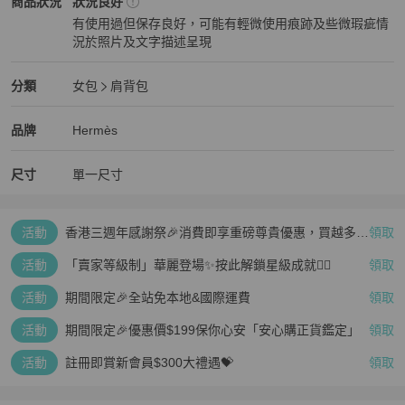
Hermès
女包
商品狀態與細節
商品狀況
狀況良好
有使用過但保存良好，可能有輕微使用痕跡及些微瑕疵情
📌貨源來自日本已認證的中古店及精品市場

況於照片及文字描述呈現
📌商品皆為實拍，不使用濾鏡，已盡力呈現！

狀況良好
📌中古商品皆有歲月痕跡，難免配備不齊，都已盡力陳述在圖片及內
文，能接受再下單，高標勿入！

Hermès
女包
分類資訊
分類
女包
肩背包
📌其他平台同步販售，下單前請先詢問商品是否還在呦～

女包
/
肩背包
推薦
📌若有任何問題，任何不清楚，想看細節，歡迎聊聊～

Hermès
Hermès
精品
推薦清單
女包
品牌介紹
品牌
Hermès
📌新竹實體店面，購買安心

🔍赫蒂國際精品

尺寸
單一尺寸
#Hermès  #vintage  #愛馬仕 #中古包 #二手包
活動
香港三週年感謝祭🎉消費即享重磅尊貴優惠，買越多、
領取
疊越多、賺越多🤑
活動
「賣家等級制」華麗登場✨按此解鎖星級成就👆🏻
領取
活動
期間限定🎉全站免本地&國際運費
領取
活動
期間限定🎉優惠價$199保你心安「安心購正貨鑑定」
領取
活動
註冊即賞新會員$300大禮遇💝
領取