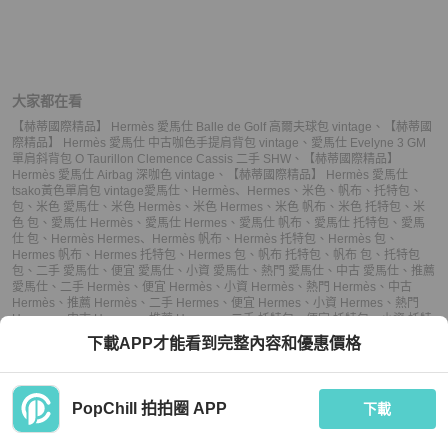
大家都在看
【赫蒂國際精品】 Hermès 愛馬仕 Balle de Golf 高爾夫球包 vintage
、
【赫蒂國
際精品】 Hermès 愛馬仕 中古咖色手提肩背包 vintage
、
愛馬仕 Evelyne 3 GM
單肩斜背包 O Taurillon Clemence Cassis 二手 SHW
、
【赫蒂國際精品】
Hermès 愛馬仕 Airbag 深咖色 vintage
、
【赫蒂國際精品】 Hermès 愛馬仕
tsako黃色單肩包 vintage
愛馬仕
、
Hermès
、
Hermes
、
米色
、
帆布
、
托特包
、
包
、
米色 愛馬仕
、
米色 Hermès
、
米色 Hermes
、
米色 帆布
、
米色 托特包
、
米
色 包
、
愛馬仕 Hermès
、
愛馬仕 Hermes
、
愛馬仕 帆布
、
愛馬仕 托特包
、
愛馬
仕 包
、
Hermès Hermes
、
Hermès 帆布
、
Hermès 托特包
、
Hermès 包
、
Hermes 帆布
、
Hermes 托特包
、
Hermes 包
、
帆布 托特包
、
帆布 包
、
托特包
包
、
二手 愛馬仕
、
便宜 愛馬仕
、
小資 愛馬仕
、
熱門 愛馬仕
、
中古 愛馬仕
、
推薦
愛馬仕
、
二手 Hermès
、
便宜 Hermès
、
小資 Hermès
、
熱門 Hermès
、
中古
Hermès
、
推薦 Hermès
、
二手 Hermes
、
便宜 Hermes
、
小資 Hermes
、
熱門
Hermes
、
中古 Hermes
、
推薦 Hermes
、
二手 托特包
、
便宜 托特包
、
小資 托特
包
、
熱門 托特包
、
中古 托特包
、
推薦 托特包
、
二手 包
、
便宜 包
、
小資 包
、
熱
下載APP才能看到完整內容和優惠價格
門 包
、
中古 包
、
推薦 包
PopChill 拍拍圈 APP
下載