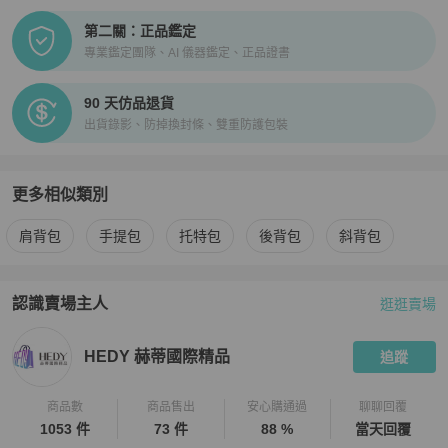
第二關：正品鑑定
專業鑑定團隊、AI 儀器鑑定、正品證書
90 天仿品退貨
出貨錄影、防掉換封條、雙重防護包裝
更多相似類別
更多
Hermès
女包
相似商品推薦
肩背包
手提包
托特包
後背包
斜背包
認識賣場主人
逛逛賣場
PopChill 拍拍圈嚴選賣家
HEDY 赫蒂國際精品
介紹
HEDY 赫蒂國際精品
追蹤
商品數
商品售出
安心購通過
聊聊回覆
1053 件
73 件
88 %
當天回覆