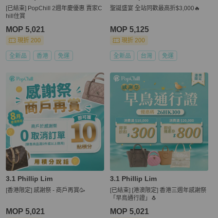
[已結束] PopChill 2週年慶優惠 賣家C
聖誕盛宴 全站同歡最高折$3,000🔥
hill住賞
MOP 5,021
MOP 5,125
現折 200
現折 200
全新品
香港
免運
全新品
台灣
免運
3.1 Phillip Lim
3.1 Phillip Lim
[香港限定] 感謝祭 - 商戶再賞🥳
[已結束] [港澳限定] 香港三週年感謝祭
「早鳥通行證」🐧
MOP 5,021
MOP 5,021