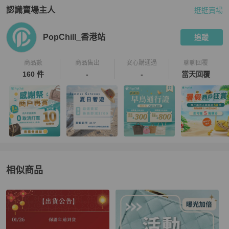
認識賣場主人
逛逛賣場
PopChill 拍拍圈嚴選賣家
PopChill_香港站
介紹
PopChill_香港站
追蹤
商品數
商品售出
安心購通過
聊聊回覆
160 件
-
-
當天回覆
相似商品
更多相似
3.1 Phillip Lim
女包
推薦精品