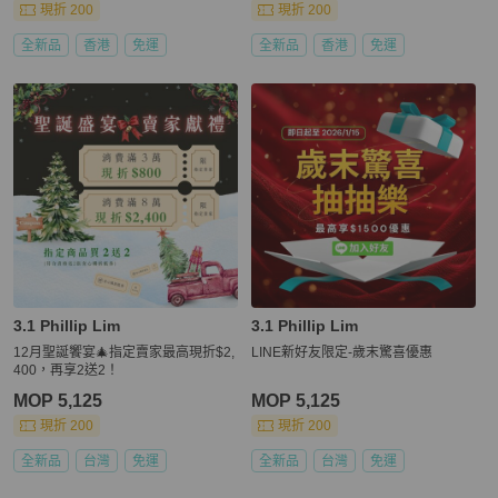
現折 200
現折 200
全新品
香港
免運
全新品
香港
免運
3.1 Phillip Lim
3.1 Phillip Lim
12月聖誕饗宴🎄指定賣家最高現折$2,
LINE新好友限定-歲末驚喜優惠
400，再享2送2！
MOP 5,125
MOP 5,125
現折 200
現折 200
全新品
台灣
免運
全新品
台灣
免運