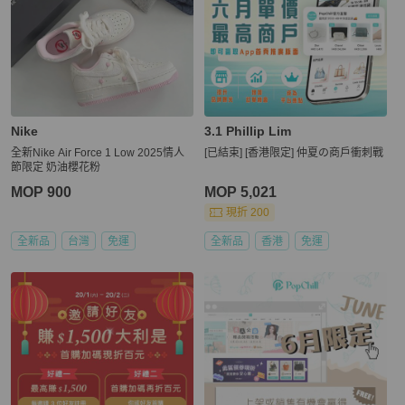
Nike
3.1 Phillip Lim
全新Nike Air Force 1 Low 2025情人
[已結束] [香港限定] 仲夏の商戶衝刺戰
節限定 奶油櫻花粉
MOP 900
MOP 5,021
現折 200
全新品
台灣
免運
全新品
香港
免運