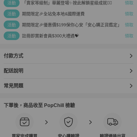
活動
「賣家等級制」華麗登場✨按此解鎖星級成就👆🏻
領取
活動
期間限定🎉全站免本地&國際運費
領取
活動
期間限定🎉優惠價$199保你心安「安心購正貨鑑定」
領取
活動
註冊即賞新會員$300大禮遇💝
領取
付款方式
配送說明
常見問題
下單後，商品收至 PopChill 檢驗
買家完成購買
安心購驗證
驗證通過出貨