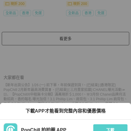
現折 200
現折 200
全新品
香港
免運
全新品
香港
免運
看更多
大家都在看
【新年出貨公告】1/26 (一) 前下單，年前保證到貨 !
、
[已結束] [香港限定]
PopChill 2月新年最高消費賞🧧
、
[已結束] [ 三月賣家招募] CHANEL曝光活動🫴
🏻
、
【PopChillX中租無卡分期】滿萬現折＄1,000 !
、
🌸3月份 Chanel品牌月活
動招商，香約報名 曝光加倍！
3.1 Phillip Lim
、
肩背包
、
3.1 Phillip Lim 肩背包
、
二手 3.1 Phillip Lim
、
便宜 3.1 Phillip Lim
、
小資 3.1 Phillip Lim
、
熱門 3.1
Phillip Lim
、
中古 3.1 Phillip Lim
、
推薦 3.1 Phillip Lim
、
二手 肩背包
、
便宜 肩
下載APP才能看到完整內容和優惠價格
背包
、
小資 肩背包
、
熱門 肩背包
、
中古 肩背包
、
推薦 肩背包
PopChill 拍拍圈 APP
下載