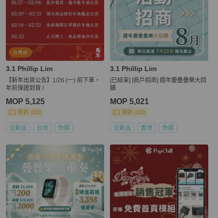
3.1 Phillip Lim
3.1 Phillip Lim
【新年出貨公告】1/26 (一) 前下單，
[已結束] [商戶招商] 週年慶疊疊樂大回
年前保證到貨 !
饋
MOP 5,125
MOP 5,021
現折 200
現折 200
全新品
台灣
免運
全新品
香港
免運