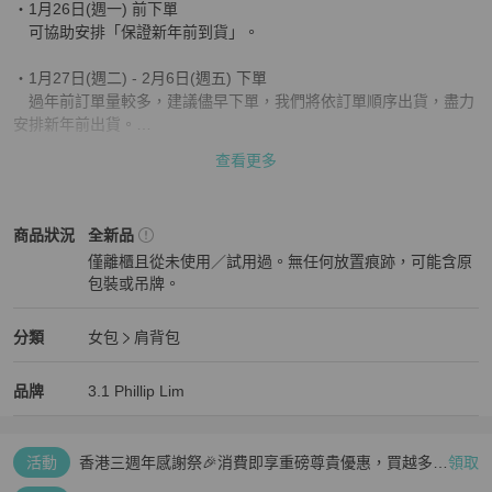
・1月26日(週一) 前下單

　可協助安排「保證新年前到貨」。

・1月27日(週二) - 2月6日(週五) 下單

　過年前訂單量較多，建議儘早下單，我們將依訂單順序出貨，盡力
安排新年前出貨。

查看更多
・2月7日(週六) - 2月13日(週五) 下單

　部分訂單（2/9 前及 2/9 後）物流可能受農曆新年假期影響，無法
保證新年前到貨。

3.1 Phillip Lim
女包
商品狀態與細節
商品狀況
全新品
僅離櫃且從未使用／試用過。無任何放置痕跡，可能含原
・2月14日(週六) - 2月22日(週日) 下單

包裝或吊牌。
　農曆新年假期間暫停出貨，訂單將於新年後依序出貨。

全新品
若您有指定到貨時間需求，歡迎下單前先與我們聯繫確認，謝謝您的
3.1 Phillip Lim
女包
分類資訊
分類
女包
肩背包
體諒與支持 🙏
女包
/
肩背包
推薦
3.1 Phillip Lim
3.1 Phillip Lim
精品
推薦清單
女包
品牌介紹
品牌
3.1 Phillip Lim
活動
香港三週年感謝祭🎉消費即享重磅尊貴優惠，買越多、
領取
疊越多、賺越多🤑