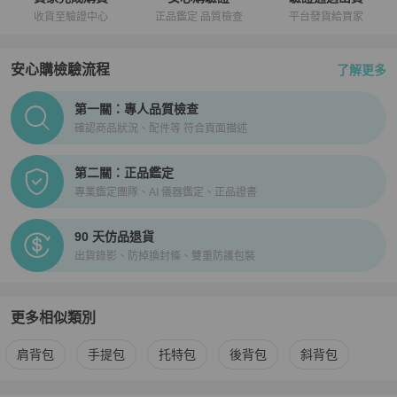
收貨至驗證中心
正品鑑定 品質檢查
平台發貨給買家
安心購檢驗流程
了解更多
PopChill拍拍圈正品驗證、安心購檢驗流程介紹
第一關：專人品質檢查
確認商品狀況、配件等 符合頁面描述
第二關：正品鑑定
專業鑑定團隊、AI 儀器鑑定、正品證書
90 天仿品退貨
出貨錄影、防掉換封條、雙重防護包裝
更多相似類別
更多
3.1 Phillip Lim
女包
相似商品推薦
肩背包
手提包
托特包
後背包
斜背包