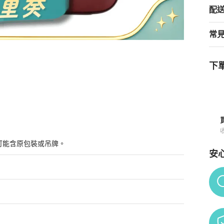
配
常
下單
6cm*18cm
商品詳情與購買須知
可能含原包裝或吊牌。
安
Po