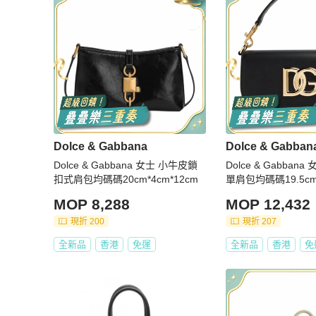
Dolce & Gabbana
Dolce & Gabban
Dolce & Gabbana 女士 小牛皮鎖
Dolce & Gabbana
扣式肩包均碼碼20cm*4cm*12cm
單肩包均碼碼19.5cm*
MOP 8,288
MOP 12,432
現折 200
現折 207
全新品
香港
免運
全新品
香港
免