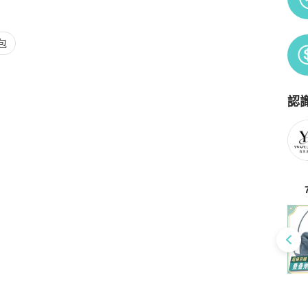
包
認
Po