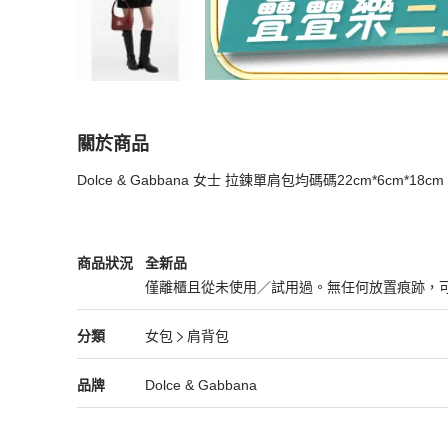
關於商品
關於
Dolce & Gabbana 女士 拉鍊單肩包均碼碼22cm*6cm*18cm
Dolce & Gabbana 女士 拉鍊單肩包均碼碼22cm*
Dolce & Gabbana
女包
商品狀態與細節
商品狀況
全新品
僅離櫃且從未使用／試用過。無任何放置痕跡，
全新品
Dolce & Gabbana
女包
分類資訊
分類
女包
肩背包
女包
/
肩背包
推薦
Dolce & Gabbana
Dolce & Gabbana
精品
推薦清單
女包
品牌介紹
品牌
Dolce & Gabbana