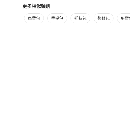
更多相似類別
更多
Dolce & Gabbana
女包
相似商品推薦
肩背包
手提包
托特包
後背包
斜背