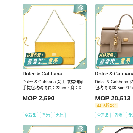
Dolce & Gabbana
Dolce & Gabban
Dolce & Gabbana 女士 徽標細節
Dolce & Gabban
手提包均碼碼長：22cm、寬：3c
包均碼碼30.5cm*14
m、高：12cm
MOP 2,590
MOP 20,513
現折 207
全新品
香港
免運
全新品
香港
免