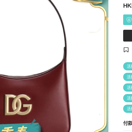
HK
活
活
活
活
活
付