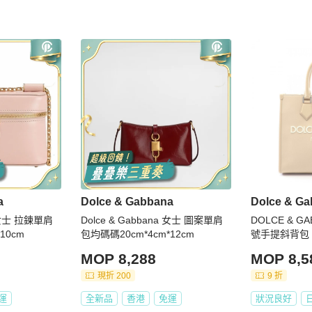
a
Dolce & Gabbana
Dolce & G
a 女士 拉鍊單肩
Dolce & Gabbana 女士 圖案單肩
DOLCE & G
10cm
包均碼碼20cm*4cm*12cm
號手提斜背包 
MOP 8,288
MOP 8,5
現折 200
9 折
運
全新品
香港
免運
狀況良好