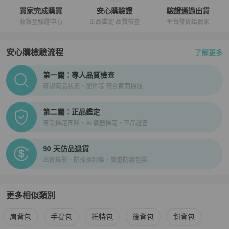
買家完成購買
安心購驗證
驗證通過出貨
收貨至驗證中心
正品鑑定 品質檢查
平台發貨給買家
安心購檢驗流程
了解更多
PopChill拍拍圈正品驗證、安心購檢驗流程介紹
第一關：專人品質檢查
確認商品狀況、配件等 符合頁面描述
第二關：正品鑑定
專業鑑定團隊、AI 儀器鑑定、正品證書
90 天仿品退貨
出貨錄影、防掉換封條、雙重防護包裝
更多相似類別
更多
LOEWE
女包
相似商品推薦
肩背包
手提包
托特包
後背包
斜背包