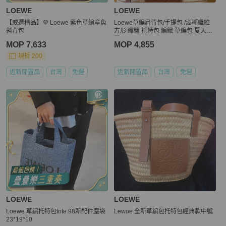
LOEWE
LOEWE
【威選精品】💜 Loewe 紫色草編章魚
Loewe草編肩背包/手提包 /酒椰纖維
斜背包
方形 織籃 托特包 編織 草編包 夏天必
備
MOP 7,633
MOP 4,855
現折 200
近新閒置品
台灣
免運
近新閒置品
台灣
免運
LOEWE
LOEWE
Loewe 草編托特包tote 98新配件塵袋
Lewoe 全新草編包托特包經典款中號
23*19*10