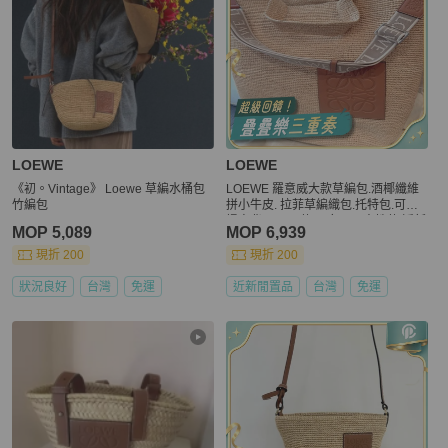
LOEWE
LOEWE
《初。Vintage》 Loewe 草編水桶包
LOEWE 羅意威大款草編包.酒椰纖維
竹編包
拼小牛皮. 拉菲草編織包.托特包.可手
提肩背.Lisa同款.男女可用中性款.近新
MOP 5,089
MOP 6,939
現折 200
現折 200
狀況良好
台灣
免運
近新閒置品
台灣
免運