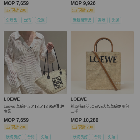
MOP 7,659
MOP 9,926
現折 200
現折 200
全新品
台灣
免運
近新閒置品
香港
免運
LOEWE
LOEWE
Loewe 草編包 20*18.5*13 95新配件
莉亞精品♡LOEWE大款草編兩用包
塵袋
二手
MOP 7,659
MOP 10,280
現折 200
現折 200
狀況良好
台灣
免運
狀況良好
台灣
免運