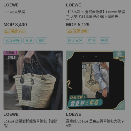
LOEWE
LOEWE
Loewe大草編
【96%新 ✨ 全網最低價】Loewe 草編
包 大號 老錢風度假必備(下單前先詢
問庫存❗️）
MOP 8,430
MOP 5,129
現折 200
現折 200
狀況良好
台灣
免運
狀況良好
香港
免運
LOEWE
LOEWE
Loewe 鏈帶酒椰纖維草編包【促銷
羅意威/Loewe 黑色皮質草編包大號 9
品】
9新