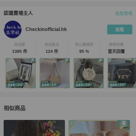
認識賣場主人
逛逛賣場
PopChill 拍拍圈嚴選賣家
Checkinofficial.hk
介紹
Checkinofficial.hk
追蹤
商品數
商品售出
安心購通過
聊聊回覆
1385 件
124 件
95 %
當天回覆
相似商品
更多相似
LOEWE
女包
推薦精品