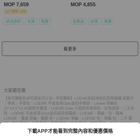
MOP 7,659
MOP 4,855
現折 200
狀況良好
台灣
免運
全新品
台灣
免運
看更多
大家都在看
【多巴胺配色🌈可淑女可少女✨罕見獨有】LOEWE彩虹拼色拉菲草編織 菜籃子
｜單肩｜手提包
、
LOEWE 牛皮皮革Gate金扣手挽袋
、
Loewe 草編包
20*18.5*13 95新配件塵袋
、
LOEWE Gate 小號斜背單肩包，紅色真皮，二手女
款
、
LOEWE 羊皮皮革Goya金扣肩背袋
羅威
、
LOEWE
、
草編
、
包
、
羅威
LOEWE
、
羅威 草編
、
羅威 包
、
LOEWE 草編
、
LOEWE 包
、
草編 包
、
二手 羅
威
、
便宜 羅威
、
小資 羅威
、
熱門 羅威
、
中古 羅威
、
推薦 羅威
、
二手 LOEWE
、
便宜 LOEWE
、
小資 LOEWE
、
熱門 LOEWE
、
中古 LOEWE
、
推薦 LOEWE
、
二
下載APP才能看到完整內容和優惠價格
手 包
、
便宜 包
、
小資 包
、
熱門 包
、
中古 包
、
推薦 包