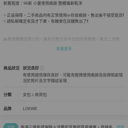
新舊程度：96新 小量使用痕跡 整體偏新乾淨

✨正品保障，二手商品均有正常使用or存放痕跡，售出後不接受退貨❗️

✨請私聊確定有貨才下單，有機會在店舖售出了❗️

🌇香港實體註冊公司，擁有完整日本中古回收供應鏈，專注二手精品
同行批發生意，開放B端批發價給C端客人❗️

查看更多
⚠️全網最低價❗️我們客單利潤只有5%，只賺物流服務費❗️絕對全網最低
💰

本店每單貨品要被平台扣除高昂手續費。走平台本就是花錢買信任保
LOEWE
女包
商品狀態與細節
商品狀況
狀況良好
障，謝絕砍價。以免浪費雙方時間❤️
有使用過但保存良好，可能有輕微使用痕跡及些微瑕疵情
況於照片及文字描述呈現
狀況良好
LOEWE
女包
分類資訊
分類
女包
肩背包
女包
/
肩背包
推薦
LOEWE
LOEWE
精品
推薦清單
女包
品牌介紹
品牌
LOEWE
活動
香港三週年感謝祭🎉消費即享重磅尊貴優惠，買越多、
領取