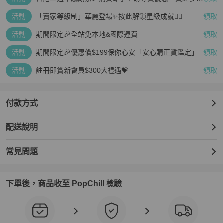
疊越多、賺越多🤑
活動
「賣家等級制」華麗登場✨按此解鎖星級成就👆🏻
領取
活動
期間限定🎉全站免本地&國際運費
領取
活動
期間限定🎉優惠價$199保你心安「安心購正貨鑑定」
領取
活動
註冊即賞新會員$300大禮遇💝
領取
付款方式
配送說明
常見問題
下單後，商品收至 PopChill 檢驗