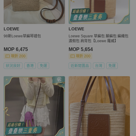
LOEWE
LOEWE
98新Loewe草編琴譜包
Loewe Square 草編包 藤編包 編織包
渡假包 肩背包【Loewe 羅威】
MOP 6,475
MOP 5,654
現折 200
現折 200
狀況良好
香港
免運
近新閒置品
台灣
免運