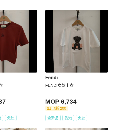
Fendi
衣
FENDI女款上衣
37
MOP 6,734
現折 200
港
免運
全新品
香港
免運