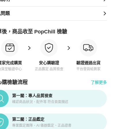
見問題
後，商品收至 PopChill 檢驗
買家完成購買
安心購驗證
驗證通過出貨
收貨至驗證中心
正品鑑定 品質檢查
平台發貨給買家
心購檢驗流程
了解更多
pChill拍拍圈正品驗證、安心購檢驗流程介紹
第一關：專人品質檢查
確認商品狀況、配件等 符合頁面描述
第二關：正品鑑定
專業鑑定團隊、AI 儀器鑑定、正品證書