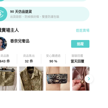
90 天仿品退貨
出貨錄影、防掉換封條、雙重防護包裝
識賣場主人
逛逛賣場
pChill 拍拍圈嚴選賣家
香奈兒奢品
介紹
香奈兒奢品
追蹤
商品數
商品售出
安心購通過
聊聊回覆
643 件
32 件
90 %
當天回覆