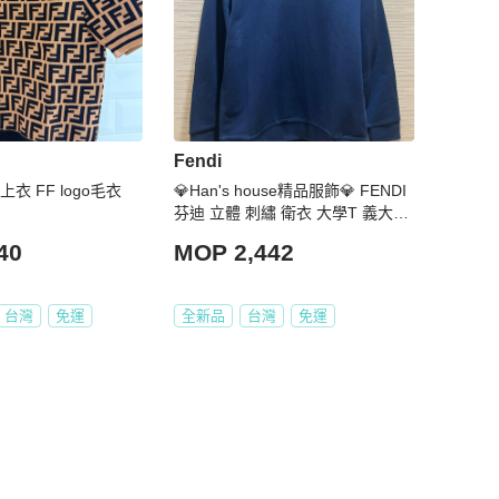
Fendi
上衣 FF logo毛衣
💎Han's house精品服飾💎 FENDI
芬迪 立體 刺繡 衛衣 大學T 義大利
製 現貨 青年款
40
MOP 2,442
台灣
免運
全新品
台灣
免運