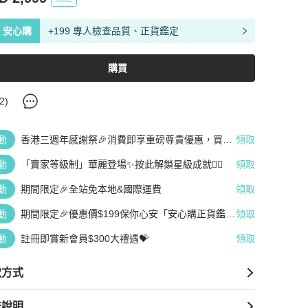
安心購
+199 專人檢查品質、正貨鑑定
購買
2
)
動
香港三週年感謝祭🎉消費即享重磅尊貴優惠，買越
領取
多、疊越多、賺越多🤑
動
「賣家等級制」華麗登場✨按此解鎖星級成就👆🏻
領取
動
期間限定🎉全站免本地&國際運費
領取
動
期間限定🎉優惠價$199保你心安「安心購正貨鑑
領取
定」
動
註冊即賞新會員$300大禮遇💝
領取
款方式
送說明