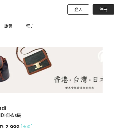
登入
註冊
服裝
鞋子
ndi
NDI衛衣s碼
D 2,999
免運