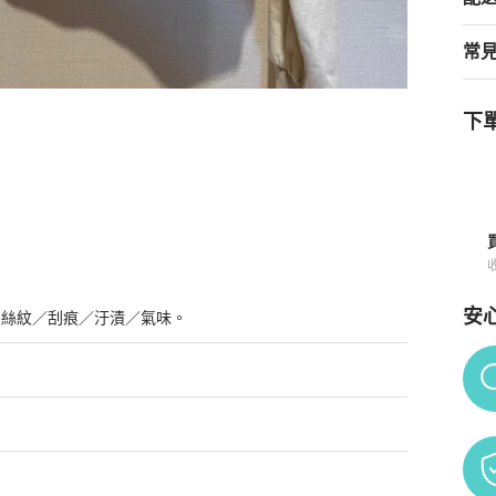
常
下單
安
髮絲紋／刮痕／汙漬／氣味。
Po