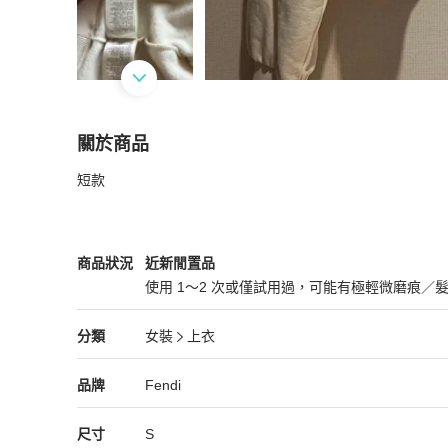
關於商品
關於
短款
FENDI衛衣s碼
商品詳情與購買須知
Fendi
女裝
商品狀態與細節
商品狀況
近新閒置品
使用 1～2 次或僅試用過，可能有極輕微磨痕／
近新閒置品
Fendi
女裝
分類資訊
分類
女裝
上衣
女裝
/
上衣
推薦
Fendi
Fendi
精品
推薦清單
女裝
品牌介紹
品牌
Fendi
尺寸
S