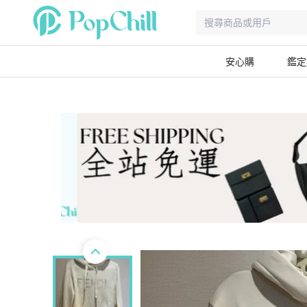
安心購
鑑定