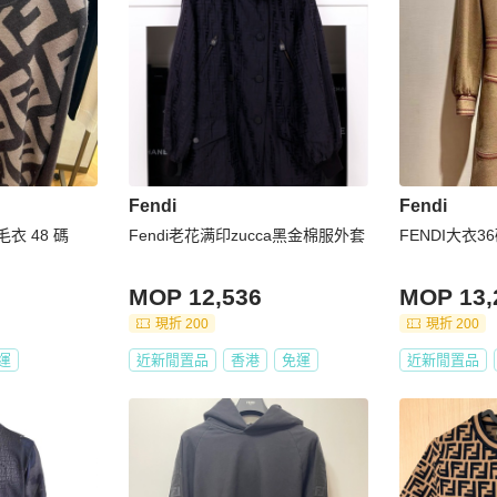
Fendi
Fendi
毛衣 48 碼
Fendi老花满印zucca黑金棉服外套
FENDI大衣3
MOP 12,536
MOP 13,
現折 200
現折 200
運
近新閒置品
香港
免運
近新閒置品