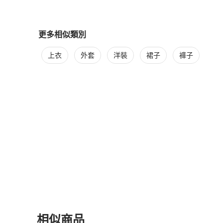
更多相似類別
更多
Fendi
女裝
相似商品推薦
上衣
外套
洋裝
裙子
褲子
相似商品