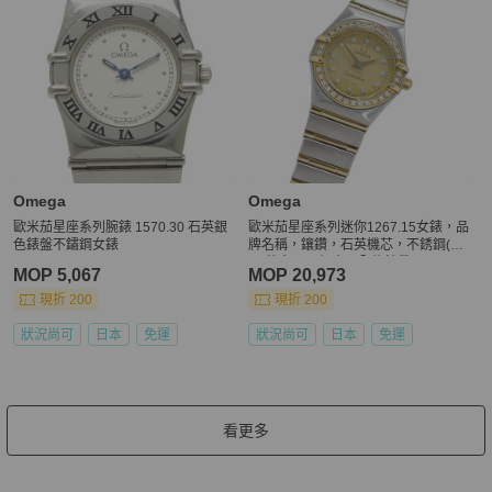
Omega
Omega
歐米茄星座系列腕錶 1570.30 石英銀
歐米茄星座系列迷你1267.15女錶，品
色錶盤不鏽鋼女錶
牌名稱，鑲鑽，石英機芯，不銹鋼(S
S)/黃金(YG)組合，全條錶帶
MOP 5,067
MOP 20,973
現折 200
現折 200
狀況尚可
日本
免運
狀況尚可
日本
免運
看更多