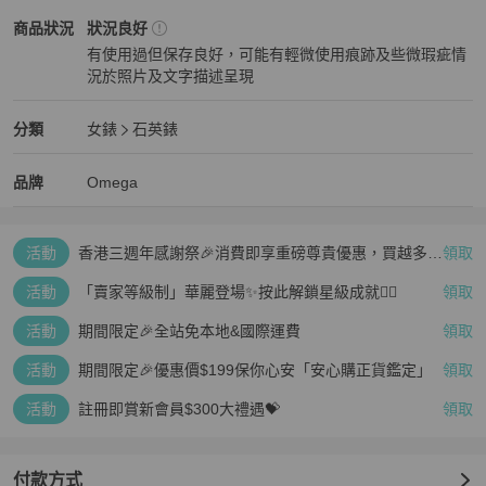
👜商品頁面照片即是出貨內容。若有配件會以照片表示。照片中若無
Omega
女錶
商品狀態與細節
商品狀況
狀況良好
配件，表示不附任何配件。

有使用過但保存良好，可能有輕微使用痕跡及些微瑕疵情
👜所有手錶商品皆不保證防水功能。

況於照片及文字描述呈現
👜商品照片皆與商品同時上架，不會進行補拍。出貨前會再次確認商
狀況良好
品與照片內容一致。

👜本店商品眾多，聊聊訊息於2個日本工作日內回復。

Omega
女錶
分類資訊
分類
女錶
石英錶
品牌：歐米茄

女錶
/
石英錶
推薦
類型：腕錶

Omega
Omega
精品
推薦清單
女錶
品牌介紹
品牌
Omega
性別：女性

材質（錶殼）：不鏽鋼、18K黃金

材質（錶帶）：不鏽鋼、18K黃金

活動
香港三週年感謝祭🎉消費即享重磅尊貴優惠，買越多、
領取
機芯：石英

疊越多、賺越多🤑
錶殼直徑：24.5毫米/0.96英寸

活動
「賣家等級制」華麗登場✨按此解鎖星級成就👆🏻
領取
手腕尺寸：16厘米/6.29英寸

成色：二手（良好）

活動
期間限定🎉全站免本地&國際運費
領取
等級：AB級二手 - 有使用痕跡，可見刮痕/污漬，但整體狀況良好

活動
期間限定🎉優惠價$199保你心安「安心購正貨鑑定」
領取
賣家排名：AB級 

玻璃刮痕：無

活動
註冊即賞新會員$300大禮遇💝
領取
錶盤刮痕/損壞：無

手部刮痕/損壞：無

錶殼刮痕：輕微

付款方式