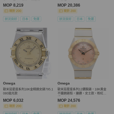
嵌16顆鑽石，藍色石英機芯
母錶殼，1381.70
MOP 8,219
MOP 20,386
現折 200
現折 200
狀況良好
日本
免運
狀況良好
日本
免運
Omega
Omega
歐米茄星座系列18K金精鋼女錶795.1
歐米茄星座系列12鑽腕錶，18K黃金
080拋光款
不鏽鋼錶殼，鑲鑽，女士款，粉紅色
調，珍珠母貝錶鏡，123.20.24.60.57.
MOP 6,032
MOP 24,576
004
現折 200
現折 200