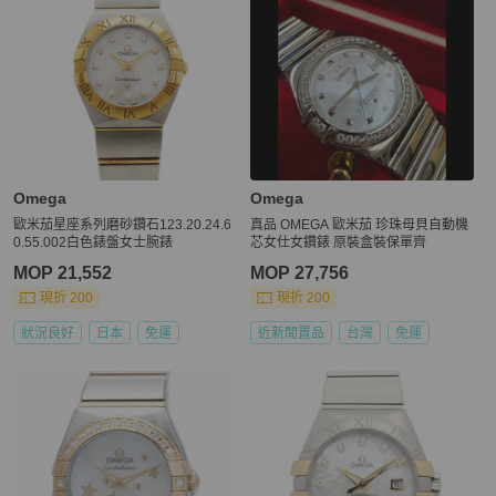
Omega
Omega
歐米茄星座系列磨砂鑽石123.20.24.6
真品 OMEGA 歐米茄 珍珠母貝自動機
0.55.002白色錶盤女士腕錶
芯女仕女鑽錶 原裝盒裝保單齊
MOP 21,552
MOP 27,756
現折 200
現折 200
狀況良好
日本
免運
近新閒置品
台灣
免運