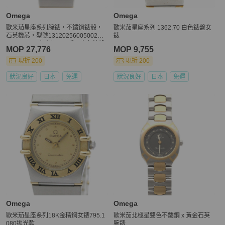
Omega
Omega
歐米茄星座系列腕錶，不鏽鋼錶殼，
歐米茄星座系列 1362.70 白色錶盤女
石英機芯，型號13120256005002，9
錶
2962XXX，女士款，二手，白色錶殼
MOP 27,776
MOP 9,755
現折 200
現折 200
狀況良好
日本
免運
狀況良好
日本
免運
Omega
Omega
歐米茄星座系列18K金精鋼女錶795.1
歐米茄北極星雙色不鏽鋼 x 黃金石英
080拋光款
腕錶