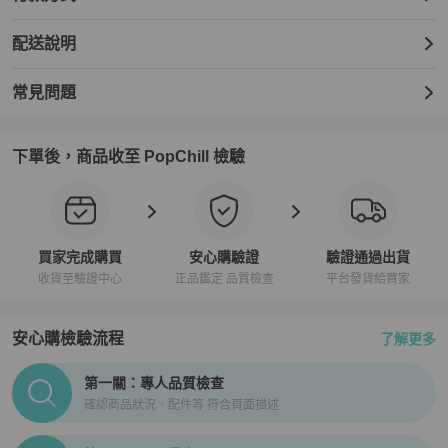
錶圈刮痕：輕微

表冠刮痕：輕微

配送說明
錶殼背面刮痕：輕微

手鐲刮痕：輕微

樂隊污漬/灰塵：輕微

常見問題
商品狀況說明：購買前，請參考圖片以了解商品的具體狀況。

SKU：GZl1gc0j

💎PopChill 特選日本合作夥伴💎

下單後，商品收至 PopChill 檢驗
・eLADY 為 PopChill 認證的特選合作賣家，eLADY 為國際反假冒聯
盟（IACC總部：華盛頓特區）在日本的唯一成員公司，該聯盟是世
界上最大的打擊仿冒產品的非營利組織。

・所有商品經由eLADY鑑定專家確認為正品。

・商品出貨後，Popchill會提供安心購證明。

買家完成購買
安心購驗證
驗證通過出貨
收貨至驗證中心
正品鑑定 品質檢查
平台發貨給買家
💎運送相關💎

・本店商品由日本 eLADY 公司從日本出貨，直接寄往買家地址。

・本店商品在日本據點眾多，買家下單後方始確認庫存。

安心購檢驗流程
了解更多
・所有商品只有一件，有可能發生已在別據點售出的情形。遇此情況
PopChill拍拍圈正品驗證、安心購檢驗流程介紹
將取消訂單。

第一關：專人品質檢查
・訂單確認後七個工作天內由日本寄出。若有特殊情形發生需延長寄
確認商品狀況、配件等 符合頁面描述
送時間會通知買家。
