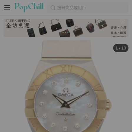
搜尋商品或用戶
1
/
10