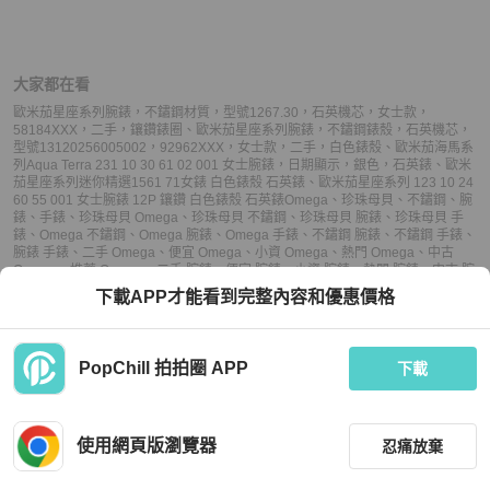
大家都在看
歐米茄星座系列腕錶，不鏽鋼材質，型號1267.30，石英機芯，女士款，
58184XXX，二手，鑲鑽錶圈
、
歐米茄星座系列腕錶，不鏽鋼錶殼，石英機芯，
型號13120256005002，92962XXX，女士款，二手，白色錶殼
、
歐米茄海馬系
列Aqua Terra 231 10 30 61 02 001 女士腕錶，日期顯示，銀色，石英錶
、
歐米
茄星座系列迷你精選1561 71女錶 白色錶殼 石英錶
、
歐米茄星座系列 123 10 24
60 55 001 女士腕錶 12P 鑲鑽 白色錶殼 石英錶
Omega
、
珍珠母貝
、
不鏽鋼
、
腕
錶
、
手錶
、
珍珠母貝 Omega
、
珍珠母貝 不鏽鋼
、
珍珠母貝 腕錶
、
珍珠母貝 手
錶
、
Omega 不鏽鋼
、
Omega 腕錶
、
Omega 手錶
、
不鏽鋼 腕錶
、
不鏽鋼 手錶
、
腕錶 手錶
、
二手 Omega
、
便宜 Omega
、
小資 Omega
、
熱門 Omega
、
中古
Omega
、
推薦 Omega
、
二手 腕錶
、
便宜 腕錶
、
小資 腕錶
、
熱門 腕錶
、
中古 腕
錶
、
推薦 腕錶
、
二手 手錶
、
便宜 手錶
、
小資 手錶
、
熱門 手錶
、
中古 手錶
、
推
下載APP才能看到完整內容和優惠價格
薦 手錶
PopChill 拍拍圈 APP
下載
上架
使用網頁版瀏覽器
忍痛放棄