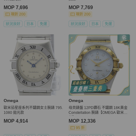
MOP 7,696
MOP 7,769
現折 200
現折 200
狀況良好
日本
免運
狀況良好
日本
免運
Omega
Omega
歐米茄星座系列不鏽鋼女士腕錶 795.
母貝錶盤 12PD鑽石 不鏽鋼 18K黃金
1080 拋光款
Constellation 腕錶【OMEGA 歐米
茄】 1262.75.00
MOP 4,914
MOP 12,336
95 折