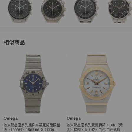
相似商品
更多相似
Omega
女錶
推薦精品
Omega
Omega
歐米茄星座系列迷你辛蒂克勞馥限量
歐米茄星座系列雙鷹腕錶，18K（黃
版（1999枚）1563 86 女士腕錶，鑲
金）精鋼，女士款，白色/白色珍珠貝