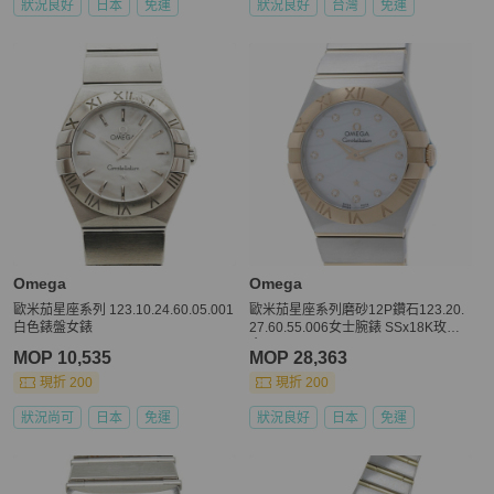
狀況良好
日本
免運
狀況良好
台灣
免運
Omega
Omega
歐米茄星座系列 123.10.24.60.05.001
歐米茄星座系列磨砂12P鑽石123.20.
白色錶盤女錶
27.60.55.006女士腕錶 SSx18K玫瑰
金 40557
MOP 10,535
MOP 28,363
現折 200
現折 200
狀況尚可
日本
免運
狀況良好
日本
免運