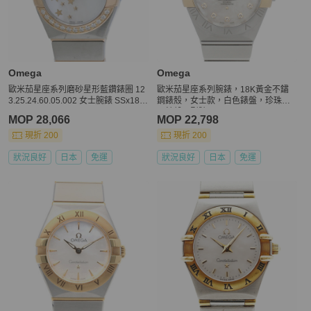
Omega
Omega
歐米茄星座系列磨砂星形藍鑽錶圈 12
歐米茄星座系列腕錶，18K黃金不鏽
3.25.24.60.05.002 女士腕錶 SSx18K
鋼錶殼，女士款，白色錶盤，珍珠母
PG 40503
貝錶殼，型號123.20.31.20.55.004
MOP 28,066
MOP 22,798
現折 200
現折 200
狀況良好
日本
免運
狀況良好
日本
免運