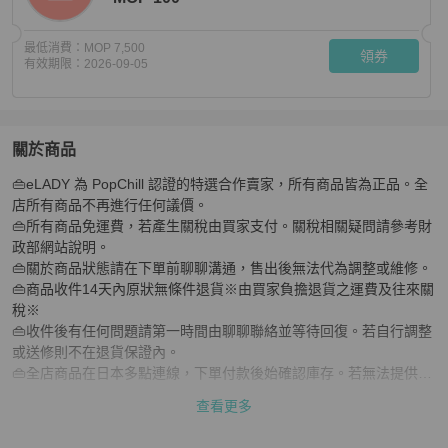
最低消費：
MOP 7,500
領券
有效期限：
2026-09-05
關於商品
關於
👜eLADY 為 PopChill 認證的特選合作賣家，所有商品皆為正品。全
歐米茄星座系列腕錶，不鏽鋼石英錶 92086XXX，女士
店所有商品不再進行任何議價。

👜所有商品免運費，若產生關稅由買家支付。關稅相關疑問請參考財
政部網站說明。

👜關於商品狀態請在下單前聊聊溝通，售出後無法代為調整或維修。

👜商品收件14天內原狀無條件退貨※由買家負擔退貨之運費及往來關
稅※

👜收件後有任何問題請第一時間由聊聊聯絡並等待回復。若自行調整
或送修則不在退貨保證內。

👜全店商品在日本多點連線，下單付款後始確認庫存。若無法提供商
品會取消訂單。

查看更多
👜庫存確認後於7個日本工作天內出貨直寄買家地址。

👜本店所售商品為二手商品或展示品，商品狀態有可能與新品不同。
