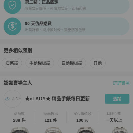
第二關：正品鑑定
💎費用相關💎

專業鑑定團隊、AI 儀器鑑定、正品證書
・所有商品免國際運費。

・所有商品由日本寄出，若產生關稅與其他稅費由買家自行支付。

・關稅相關問題，請買家參照財政部網站說明。

90 天仿品退貨
出貨錄影、防掉換封條、雙重防護包裝
💎退貨政策💎

・eLADY提供所有商品簽收起14天內無條件退貨。退貨商品需與本店
出貨狀態一致。

更多相似類別
・請買家務必錄影開箱以做記錄。

更多
・如需退貨，請在收到商品14天以內透過聊聊聯絡，我們將協助您進
Omega
女錶
相似商品推薦
石英錶
手動機械錶
自動機械錶
其他
行退貨手續。

認識賣場主人
逛逛賣場
★ 您一旦依照服務網頁所定方式、條件及流程完成下單，即表示願意
PopChill 拍拍圈嚴選賣家
★eLADY★ 精品手錶每日更新
介紹
依照本服務約定條款及相關網頁上所載明的約定內容、交易條件、退
★eLADY★ 精品手錶每日更新
追蹤
商品數
商品售出
安心購通過
聊聊回覆
288 件
121 件
100 %
一天以上