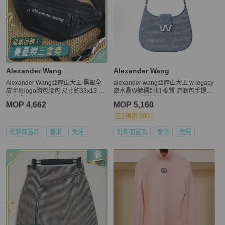
Alexander Wang
Alexander Wang
Alexander Wang亞歷山大王 黑銀全
alexander wang亞歷山大王 w legacy
皮字母logo胸包腰包 尺寸約33x13 附
嵌水晶W徽標封扣 棉質 流浪包手提單
件塵袋
肩包 女款 淺靛藍色
MOP 4,662
MOP 5,160
現折 200
近新閒置品
香港
免運
近新閒置品
香港
免運