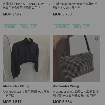
金鐸精品~1956 ALEXANDER WANG
99新 alexanderwang大王水鑽包 尺寸
米白色羊毛皮革 側肩背二用包
約17×7×10cm 無附件
MOP 3,547
MOP 3,730
狀況尚可
台灣
免運
近新閒置品
香港
免運
Alexander Wang
Alexander Wang
Alexander Wang 黑色 刺繡 logo 短版
Alexander Wang 亞歷山大王 鑽石 水
上衣 S號
鑽 滿鑽 手提包 肩背包 腋下包 斜背包
小廢包
MOP 1,517
MOP 5,654