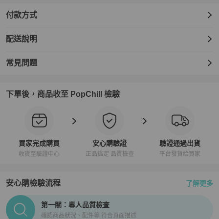
付款方式
配送說明
常見問題
下單後，商品收至 PopChill 檢驗
買家完成購買
安心購驗證
驗證通過出貨
收貨至驗證中心
正品鑑定 品質檢查
平台發貨給買家
安心購檢驗流程
了解更多
PopChill拍拍圈正品驗證、安心購檢驗流程介紹
第一關：專人品質檢查
確認商品狀況、配件等 符合頁面描述