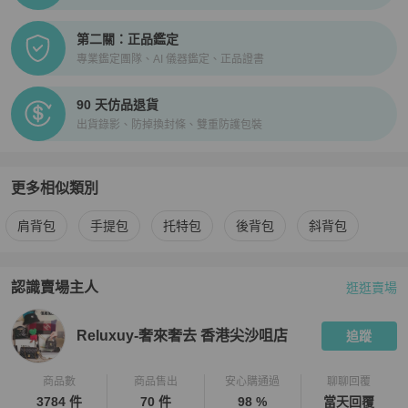
第二關：正品鑑定
專業鑑定團隊、AI 儀器鑑定、正品證書
90 天仿品退貨
出貨錄影、防掉換封條、雙重防護包裝
更多相似類別
更多
Alexander Wang
女包
相似商品推薦
肩背包
手提包
托特包
後背包
斜背包
認識賣場主人
逛逛賣場
PopChill 拍拍圈嚴選賣家
Reluxuy-奢來奢去 香港尖沙咀店
介
Reluxuy-奢來奢去 香港尖沙咀店
追蹤
商品數
商品售出
安心購通過
聊聊回覆
3784 件
70 件
98 %
當天回覆