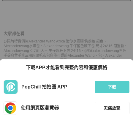
大家都在看
⏰限時特賣價🌺Alexander Wang Attica 迷你水鑽腰/胸前包 銀色
、
Alexanderwang水鑽包
、
Alexanderwang 牛仔藍色腋下包 尺寸24*16 閒置新
、
Alexanderwang 亞力山大王 牛仔藍腋下包 24*16
、
(瑕疵)alexanderwang黑色
手提肩背手拿三用厚磅帆布包肩帶可調節
Alexander Wang
、
包
、
Alexander
Wang 包
、
二手 Alexander Wang
、
便宜 Alexander Wang
、
小資 Alexander
Wang
、
熱門 Alexander Wang
、
中古 Alexander Wang
、
推薦 Alexander
下載APP才能看到完整內容和優惠價格
Wang
、
二手 包
、
便宜 包
、
小資 包
、
熱門 包
、
中古 包
、
推薦 包
PopChill 拍拍圈 APP
下載
上架
使用網頁版瀏覽器
忍痛放棄
議價
購買
收藏
(
3
)
聊聊