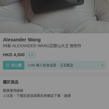
Alexander Wang
99新 ALEXANDER WANG亞歷山大王 無附件
HKD 4,500
免運
安心購
+199 專人檢查品質、正貨鑑定
關於商品
關於
輕微使用痕跡 

99新 ALEXANDER WANG亞歷山大王 無附件
商品詳情與
⚠️注意，下單前請咨詢庫存再確認下單，謝謝