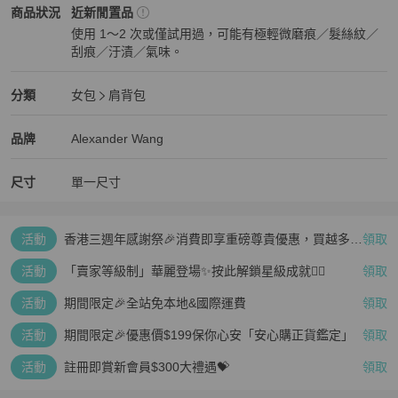
Alexander Wang
女包
商品狀態與細節
商品狀況
近新閒置品
使用 1～2 次或僅試用過，可能有極輕微磨痕／髮絲紋／
刮痕／汙漬／氣味。
近新閒置品
Alexander Wang
女包
分類資訊
分類
女包
肩背包
女包
/
肩背包
推薦
Alexander Wang
Alexander Wang
精品
推薦清單
女包
品牌介紹
品牌
Alexander Wang
尺寸
單一尺寸
活動
香港三週年感謝祭🎉消費即享重磅尊貴優惠，買越多、
領取
疊越多、賺越多🤑
活動
「賣家等級制」華麗登場✨按此解鎖星級成就👆🏻
領取
活動
期間限定🎉全站免本地&國際運費
領取
活動
期間限定🎉優惠價$199保你心安「安心購正貨鑑定」
領取
活動
註冊即賞新會員$300大禮遇💝
領取