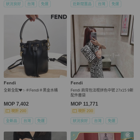
狀況良好
台灣
免運
近新閒置品
台灣
免運
Fendi
Fendi
全新全配🖤✨＃Fendi＃黑金水桶
Fendi 肩背包法棍拼色中號 27x15 9新
配件塵袋
MOP 7,402
MOP 11,771
現折 200
現折 200
全新品
台灣
免運
狀況良好
台灣
免運