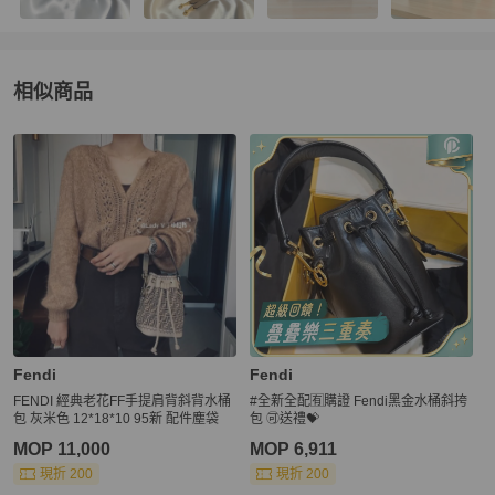
相似商品
更多相似
Fendi
女包
推薦精品
Fendi
Fendi
FENDI 經典老花FF手提肩背斜背水桶
#全新全配🈶購證 Fendi黑金水桶斜挎
包 灰米色 12*18*10 95新 配件塵袋
包 🉑送禮💝
MOP 11,000
MOP 6,911
現折 200
現折 200