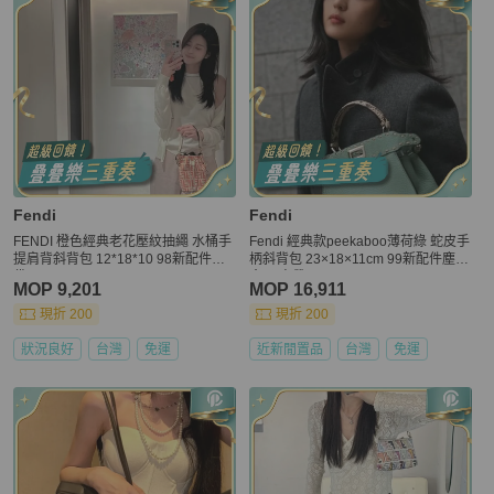
Fendi
Fendi
FENDI 橙色經典老花壓紋抽繩 水桶手
Fendi 經典款peekaboo薄荷綠 蛇皮手
提肩背斜背包 12*18*10 98新配件塵
柄斜背包 23×18×11cm 99新配件塵袋
袋
盒子 肩帶
MOP 9,201
MOP 16,911
現折 200
現折 200
狀況良好
台灣
免運
近新閒置品
台灣
免運