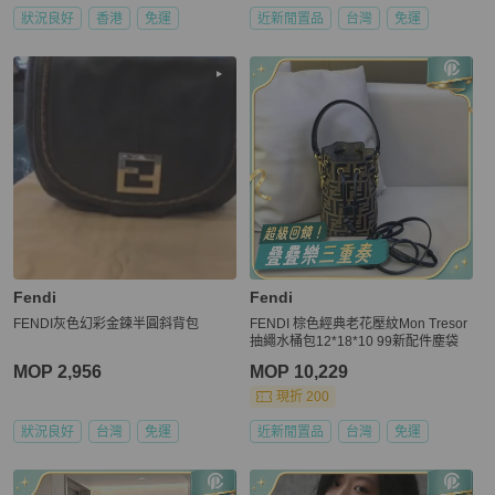
狀況良好
香港
免運
近新閒置品
台灣
免運
Fendi
Fendi
FENDI灰色幻彩金鍊半圓斜背包
FENDI 棕色經典老花壓紋Mon Tresor
抽繩水桶包12*18*10 99新配件塵袋
MOP 2,956
MOP 10,229
現折 200
狀況良好
台灣
免運
近新閒置品
台灣
免運