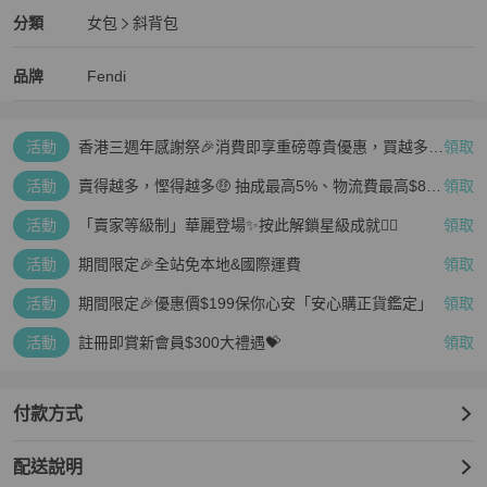
Fendi
女包
分類資訊
分類
女包
斜背包
女包
/
斜背包
推薦
Fendi
Fendi
精品
推薦清單
女包
品牌介紹
品牌
Fendi
活動
香港三週年感謝祭🎉消費即享重磅尊貴優惠，買越多、
領取
疊越多、賺越多🤑
活動
賣得越多，慳得越多🤑 抽成最高5%、物流費最高$800
領取
🤩 再見無上限抽成👋🏻
活動
「賣家等級制」華麗登場✨按此解鎖星級成就👆🏻
領取
活動
期間限定🎉全站免本地&國際運費
領取
活動
期間限定🎉優惠價$199保你心安「安心購正貨鑑定」
領取
活動
註冊即賞新會員$300大禮遇💝
領取
付款方式
配送說明