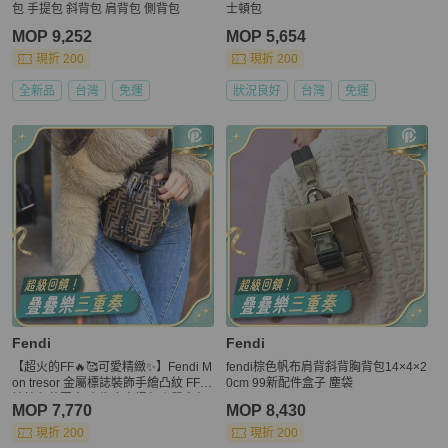
包 手提包 斜背包 肩背包 側背包
士頓包
MOP 9,252
MOP 5,654
現折 200
現折 200
全新品
台灣
免運
狀況良好
台灣
免運
Fendi
Fendi
【超火的FF🔥🥰可愛精緻✨】Fendi M
fendi棕色帆布肩背斜背胸背包14×4×2
on tresor 金屬標誌裝飾手繪凸紋 FF標
0cm 99新配件盒子 塵袋
誌性印花圖案 小牛皮水桶包｜單肩包
MOP 7,770
MOP 8,430
｜斜背包｜手提包｜迷你棕色
現折 200
現折 200