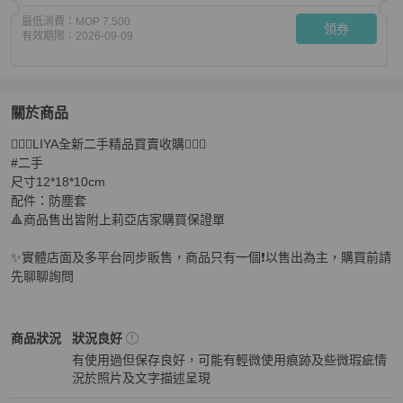
最低消費：
MOP 7,500
領券
有效期限：
2026-09-09
關於商品
關於
🧚🏻‍♀️LIYA全新二手精品買賣收購🧚🏻‍♀️

莉亞精品♡ FENDI雙色拼接竹編水桶包 二手
商品詳情與
#二手

尺寸12*18*10cm

配件：防塵套

🔺商品售出皆附上莉亞店家購買保證單

✨實體店面及多平台同步販售，商品只有一個❗️以售出為主，購買前請
先聊聊詢問
Fendi
女包
商品狀態與細節
商品狀況
狀況良好
有使用過但保存良好，可能有輕微使用痕跡及些微瑕疵情
況於照片及文字描述呈現
狀況良好