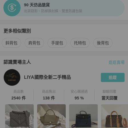
90 天仿品退貨
出貨錄影、防掉換封條、雙重防護包裝
更多相似類別
更多
Fendi
女包
相似商品推薦
斜背包
肩背包
手提包
托特包
後背包
認識賣場主人
逛逛賣場
PopChill 拍拍圈嚴選賣家
LIYA國際全新二手精品
介紹
LIYA國際全新二手精品
追蹤
商品數
商品售出
安心購通過
聊聊回覆
2540 件
138 件
95 %
當天回覆