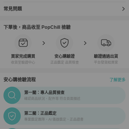
常見問題
下單後，商品收至 PopChill 檢驗
買家完成購買
安心購驗證
驗證通過出貨
收貨至驗證中心
正品鑑定 品質檢查
平台發貨給買家
安心購檢驗流程
了解更多
PopChill拍拍圈正品驗證、安心購檢驗流程介紹
第一關：專人品質檢查
確認商品狀況、配件等 符合頁面描述
第二關：正品鑑定
專業鑑定團隊、AI 儀器鑑定、正品證書