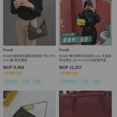
Fendi
Fendi
FENDI 經典老花銀扣肩背腋下包 29*2
FENDI 螢光黃色羊皮金扣 mini 手提斜
4*4 9新 配件塵袋
背法棍包 19×4×12cm 99新配件盒子
塵袋
MOP 9,458
MOP 11,257
現折 200
現折 200
狀況良好
台灣
免運
近新閒置品
台灣
免運