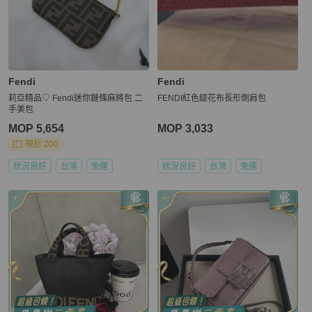
Fendi
Fendi
莉亞精品♡ Fendi迷你鏈條麻將包 二
FENDI紅色緹花布長形側肩包
手美包
MOP 5,654
MOP 3,033
現折 200
狀況良好
台灣
免運
狀況良好
台灣
免運