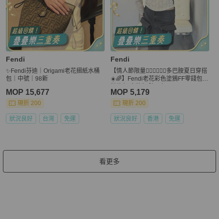
Fendi
Fendi
✨Fendi芬迪｜Origami老花摺紙水桶
【情人節限量👩🏻‍❤️‍💋‍👨🏻多巴胺夏日穿搭
包｜中號｜98新
☀️🌈】Fendi老花彩色塗鴉FF零錢包
鏈條包|麻將包|腋下包
MOP 15,677
MOP 5,179
現折 200
現折 200
狀況良好
台灣
免運
狀況良好
香港
免運
看更多