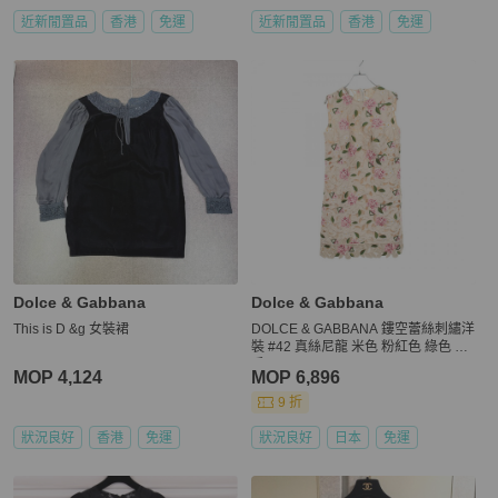
近新閒置品
香港
免運
近新閒置品
香港
免運
Dolce & Gabbana
Dolce & Gabbana
This is D &g 女裝裙
DOLCE & GABBANA 鏤空蕾絲刺繡洋
裝 #42 真絲尼龍 米色 粉紅色 綠色 二
手
MOP 4,124
MOP 6,896
9 折
狀況良好
香港
免運
狀況良好
日本
免運