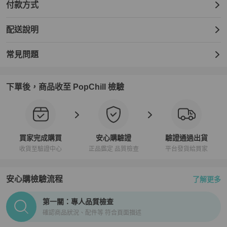
付款方式
配送說明
常見問題
下單後，商品收至 PopChill 檢驗
買家完成購買
安心購驗證
驗證通過出貨
收貨至驗證中心
正品鑑定 品質檢查
平台發貨給買家
安心購檢驗流程
了解更多
PopChill拍拍圈正品驗證、安心購檢驗流程介紹
第一關：專人品質檢查
確認商品狀況、配件等 符合頁面描述