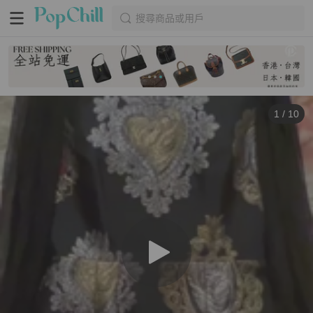
搜尋商品或用戶
1
/
10