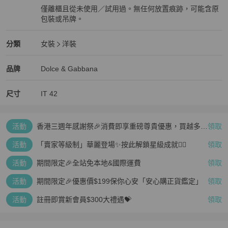
僅離櫃且從未使用／試用過。無任何放置痕跡，可能含原
包裝或吊牌。
全新品
Dolce & Gabbana
女裝
分類資訊
分類
女裝
洋裝
女裝
/
洋裝
推薦
Dolce & Gabbana
Dolce & Gabbana
精品
推薦清單
女裝
品牌介紹
品牌
Dolce & Gabbana
尺寸
IT
42
活動
香港三週年感謝祭🎉消費即享重磅尊貴優惠，買越多、
領取
疊越多、賺越多🤑
活動
「賣家等級制」華麗登場✨按此解鎖星級成就👆🏻
領取
活動
期間限定🎉全站免本地&國際運費
領取
活動
期間限定🎉優惠價$199保你心安「安心購正貨鑑定」
領取
活動
註冊即賞新會員$300大禮遇💝
領取