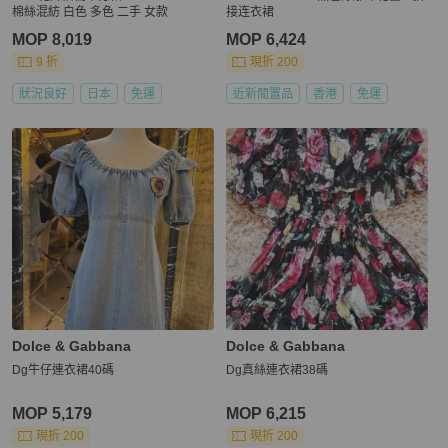
棉絲混紡 白色 多色 二手 女款
接连衣裙
MOP 8,019
MOP 6,424
9 折
現折 200
狀況良好
日本
免運
近新閒置品
香港
免運
Dolce & Gabbana
Dolce & Gabbana
Dg牛仔連衣裙40碼
Dg真絲連衣裙38碼
MOP 5,179
MOP 6,215
現折 200
現折 200