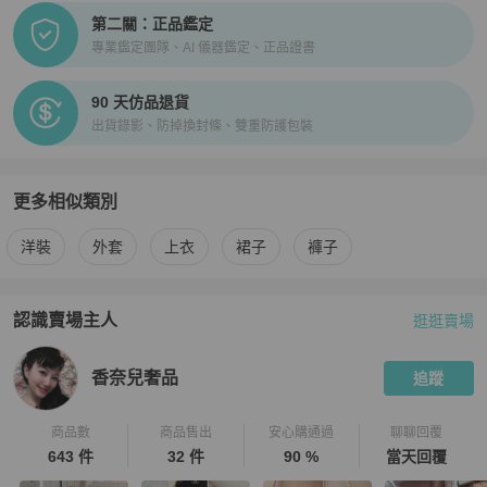
第二關：正品鑑定
專業鑑定團隊、AI 儀器鑑定、正品證書
90 天仿品退貨
出貨錄影、防掉換封條、雙重防護包裝
更多相似類別
更多
Dolce & Gabbana
女裝
相似商品推薦
洋裝
外套
上衣
裙子
褲子
認識賣場主人
逛逛賣場
PopChill 拍拍圈嚴選賣家
香奈兒奢品
介紹
香奈兒奢品
追蹤
商品數
商品售出
安心購通過
聊聊回覆
643 件
32 件
90 %
當天回覆