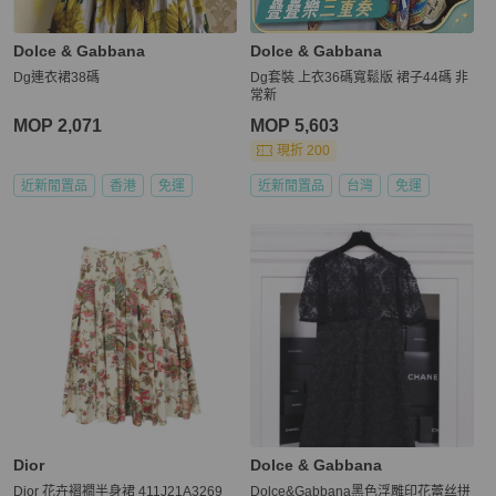
Dolce & Gabbana
Dolce & Gabbana
Dg連衣裙38碼
Dg套裝 上衣36碼寬鬆版 裙子44碼 非
常新
MOP 2,071
MOP 5,603
現折 200
近新閒置品
香港
免運
近新閒置品
台灣
免運
Dior
Dolce & Gabbana
Dior 花卉褶襉半身裙 411J21A3269
Dolce&Gabbana黑色浮雕印花蕾丝拼